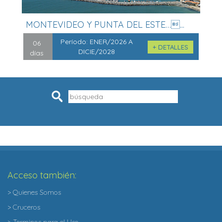
MONTEVIDEO Y PUNTA DEL ESTE…...
Período:
ENER/2026 A
06
+ DETALLES
DICIE/2028
días
Pesquisar
Acceso también:
> Quienes Somos
> Cruceros