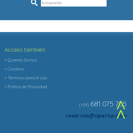
Pesquisar
Acceso también:
> Quienes Somos
> Cruceros
> Terminos para el Uso
> Política de Privacidad
681 075 705
(+34)
^
reservas@opertur.com