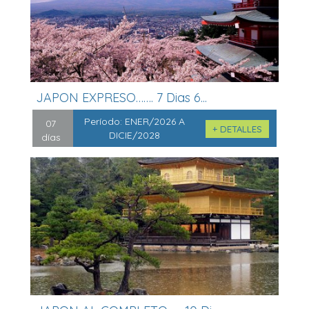
JAPON EXPRESO……. 7 Dias 6...
Período:
ENER/2026 A
07
+ DETALLES
DICIE/2028
días