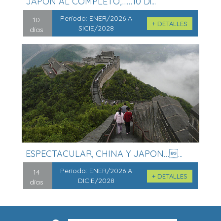
JAPON AL COMPLETO,……10 Di...
Período:
ENER/2026 A
10
+ DETALLES
SICIE/2028
días
ESPECTACULAR, CHINA Y JAPON…...
Período:
ENER/2026 A
14
+ DETALLES
DICIE/2028
días