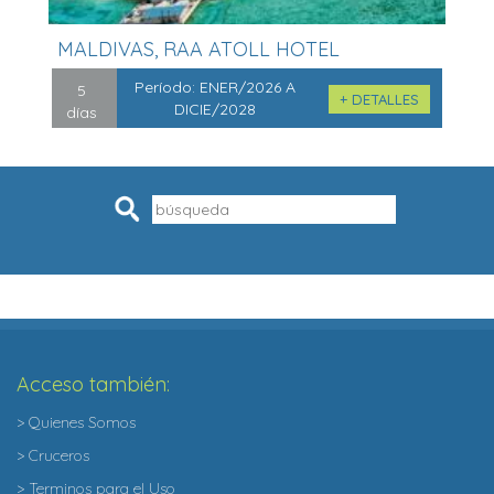
MALDIVAS, RAA ATOLL HOTEL
KUDAFUSHI ...
Período:
ENER/2026 A
5
+ DETALLES
DICIE/2028
días
Pesquisar
Acceso también:
> Quienes Somos
> Cruceros
> Terminos para el Uso