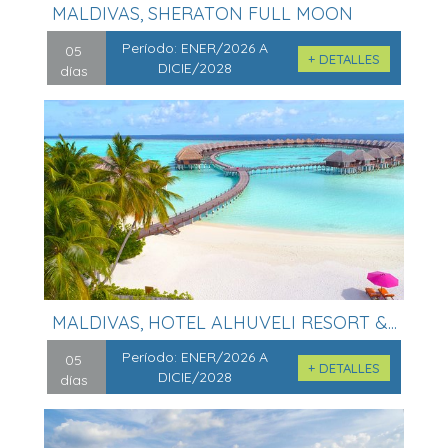
MALDIVAS, SHERATON FULL MOON
RESORT &...
Período:
ENER/2026 A
05
+ DETALLES
DICIE/2028
días
MALDIVAS, HOTEL ALHUVELI RESORT &...
Período:
ENER/2026 A
05
+ DETALLES
DICIE/2028
días