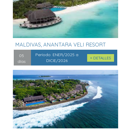
MALDIVAS, ANANTARA VELI RESORT
HOTEL,...
Período:
ENER/2025 a
05
+ DETALLES
DICIE/2026
días