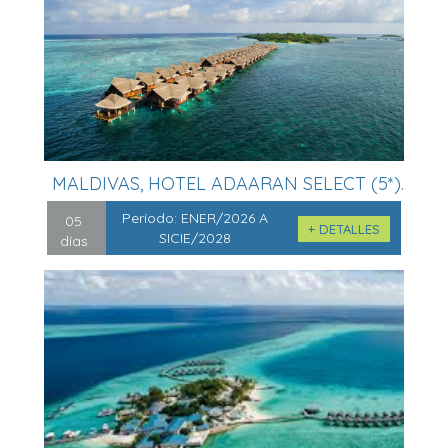
MALDIVAS, HOTEL ADAARAN SELECT (5*).
...
Período:
ENER/2026 A
05
+ DETALLES
SICIE/2028
días