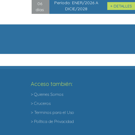
Período:
ENER/2026 A
06
+ DETALLES
DICIE/2028
días
Acceso también:
> Quienes Somos
> Cruceros
> Terminos para el Uso
> Política de Privacidad