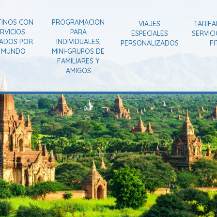
TINOS CON
PROGRAMACION
VIAJES
TARIFA
RVICIOS
PARA
ESPECIALES
SERVIC
VADOS POR
INDIVIDUALES,
PERSONALIZADOS
FI
L MUNDO
MINI-GRUPOS DE
FAMILIARES Y
AMIGOS