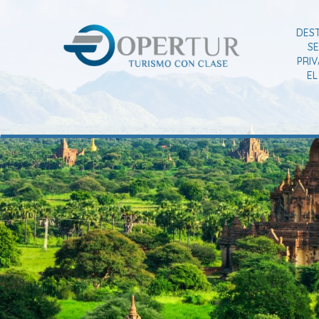
DES
SE
PRI
E