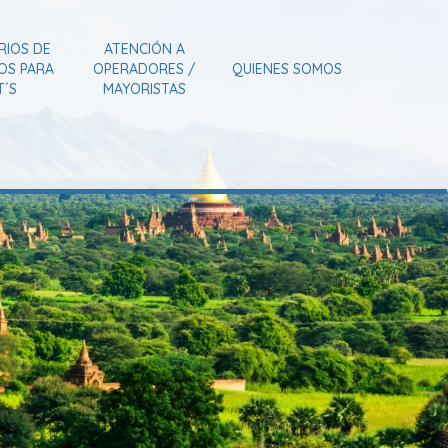
RIOS DE
ATENCIÓN A
IOS PARA
OPERADORES /
QUIENES SOMOS
T´S
MAYORISTAS