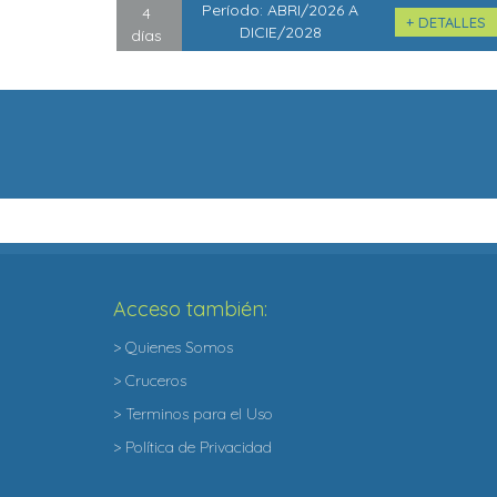
Período:
ABRI/2026 A
4
+ DETALLES
DICIE/2028
días
Acceso también:
> Quienes Somos
> Cruceros
> Terminos para el Uso
> Política de Privacidad