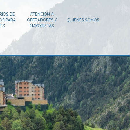
RIOS DE
ATENCIÓN A
IOS PARA
OPERADORES /
QUIENES SOMOS
T´S
MAYORISTAS