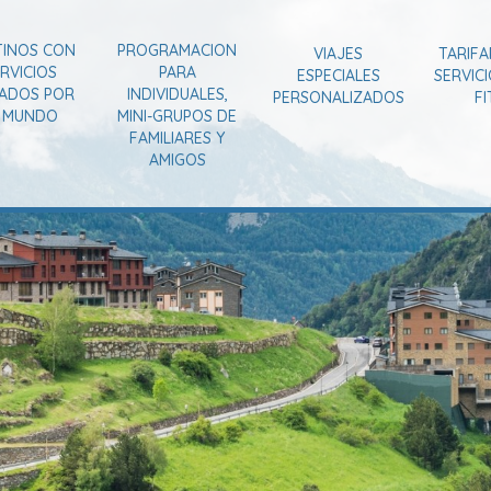
TINOS CON
PROGRAMACION
VIAJES
TARIFA
RVICIOS
PARA
ESPECIALES
SERVIC
VADOS POR
INDIVIDUALES,
PERSONALIZADOS
FI
L MUNDO
MINI-GRUPOS DE
FAMILIARES Y
AMIGOS