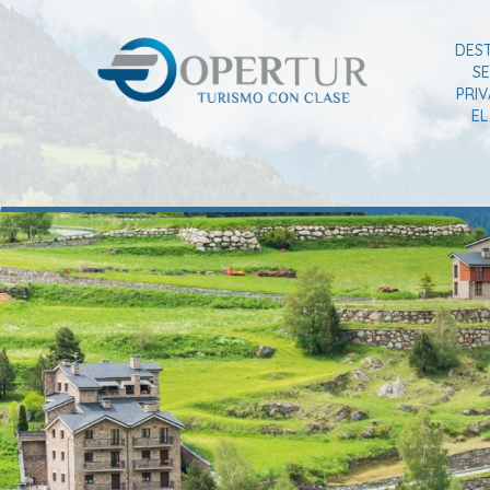
DES
SE
PRI
E