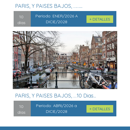
PARIS, Y PAISES BAJOS, ……...
Período:
ENER/2026 A
10
+ DETALLES
DICIE/2028
días
PARIS, Y PAISES BAJOS, …10 Dias...
Período:
ABRI/2026 a
10
+ DETALLES
DICIE/2028
días