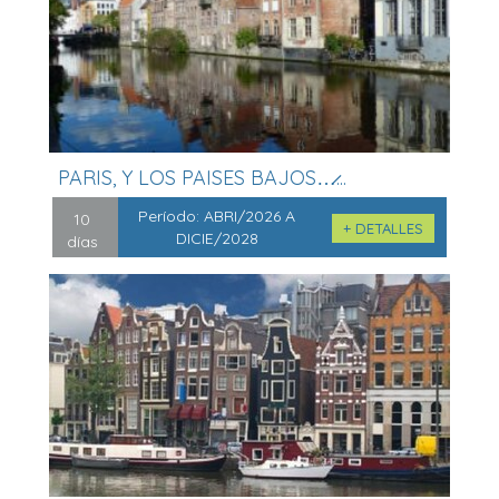
PARIS, Y LOS PAISES BAJOS…̷...
Período:
ABRI/2026 A
10
+ DETALLES
DICIE/2028
días