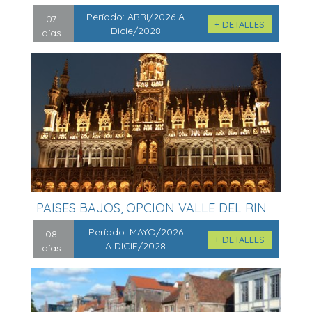
HOLANDA.....
Período:
ABRI/2026 A
07
+ DETALLES
Dicie/2028
días
PAISES BAJOS, OPCION VALLE DEL RIN
&#...
Período:
MAYO/2026
08
+ DETALLES
A DICIE/2028
días