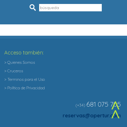
Pesquisar
Acceso también:
> Quienes Somos
> Cruceros
> Terminos para el Uso
> Política de Privacidad
681 075 705
(+34)
^
reservas@opertur.com