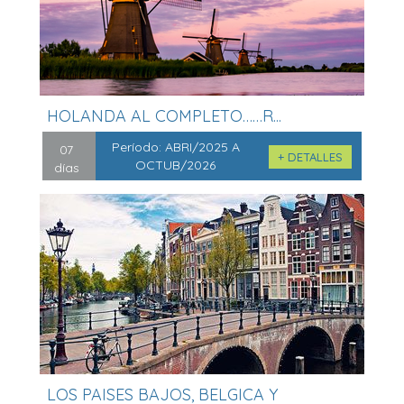
HOLANDA AL COMPLETO……R...
Período:
ABRI/2025 A
07
+ DETALLES
OCTUB/2026
días
LOS PAISES BAJOS, BELGICA Y