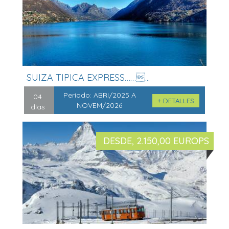
SUIZA TIPICA EXPRESS……...
Período:
ABRI/2025 A
04
+ DETALLES
NOVEM/2026
días
DESDE, 2.150,00 EUROPS