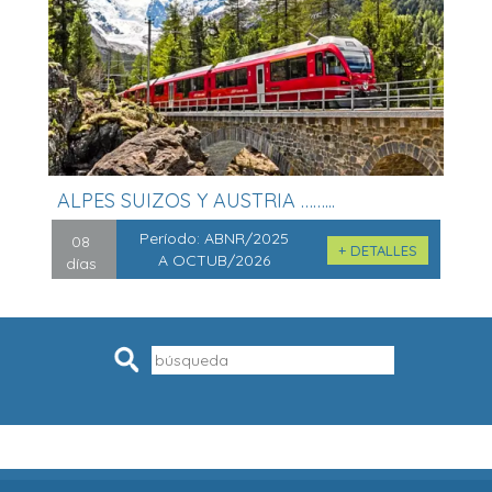
ALPES SUIZOS Y AUSTRIA ……...
Período:
ABNR/2025
08
+ DETALLES
A OCTUB/2026
días
Pesquisar