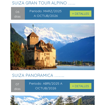
SUIZA GRAN TOUR ALPINO ……...
Período:
MARZ/2025
06
+ DETALLES
A OCTUB/2026
días
SUIZA PANORAMICA ………...
Período:
ABRI/2025 A
07
+ DETALLES
OCTUB/2026
días