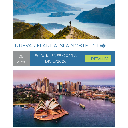
NUEVA ZELANDA ISLA NORTE…..5 D�...
Período:
ENER/2025 A
05
+ DETALLES
DICIE/2026
días