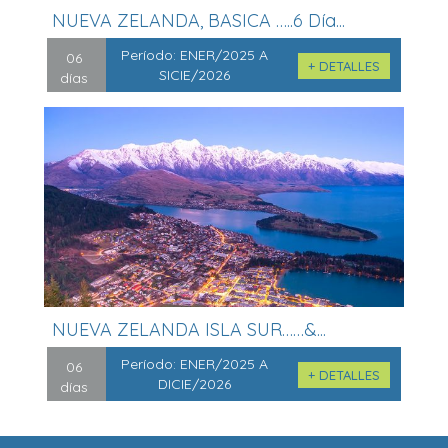
NUEVA ZELANDA, BASICA …..6 Día...
Período:
ENER/2025 A
06
+ DETALLES
SICIE/2026
días
NUEVA ZELANDA ISLA SUR……&...
Período:
ENER/2025 A
06
+ DETALLES
DICIE/2026
días