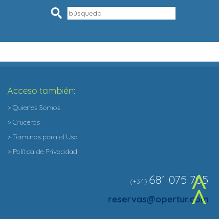
Pesquisar
Acceso también:
> Quienes Somos
> Cruceros
> Terminos para el Uso
> Política de Privacidad
681 075 705
(+34)
^
reservas@opertur.com