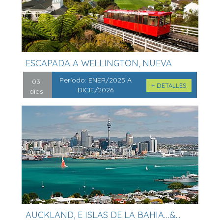
ESCAPADA A WELLINGTON, NUEVA
ZELANDA&...
Período:
ENER/2025 A
03
+ DETALLES
DICIE/2026
días
AUCKLAND, E ISLAS DE LA BAHIA…&...