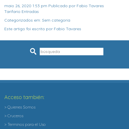
maio 26, 2020 1:53 pm
Publicado por
Fabio Tavares
Tarifario Entradas
Categorizados em: Sem categoria
Este artigo foi escrito por Fabio Tavares
Pesquisar
Acceso también:
> Quienes Somos
> Cruceros
> Terminos para el Uso