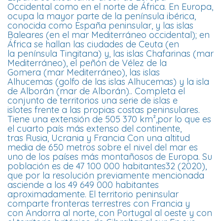
Occidental como en el norte de África. En Europa,
ocupa la mayor parte de la península ibérica,
conocida como España peninsular, y las islas
Baleares (en el mar Mediterráneo occidental); en
África se hallan las ciudades de Ceuta (en
la península Tingitana) y, las islas Chafarinas (mar
Mediterráneo), el peñón de Vélez de la
Gomera (mar Mediterráneo), las islas
Alhucemas (golfo de las islas Alhucemas) y la isla
de Alborán (mar de Alborán).. Completa el
conjunto de territorios una serie de islas e
islotes frente a las propias costas peninsulares.
Tiene una extensión de 505 370 km²,por lo que es
el cuarto país más extenso del continente,
tras Rusia, Ucrania y Francia Con una altitud
media de 650 metros sobre el nivel del mar es
uno de los países más montañosos de Europa. Su
población es de 47 100 000 habitantes32​ (2020),
que por la resolución previamente mencionada
asciende a los 49 649 000 habitantes
aproximadamente. El territorio peninsular
comparte fronteras terrestres con Francia y
con Andorra al norte, con Portugal al oeste y con