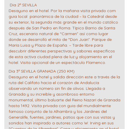
Dia 2º SEVILLA
Desayuno en el hotel. Por la mañana visita privado com
guia local panorámica de la ciudad – la Catedral desde
su exterior, la segunda más grande en el mundo católico
después de San Pedro en Roma. Típico Barrio de Santa
Cruz, escenario natural de “Carmen” así como lugar
donde se desarrolló el mito de “Don Juan”. Parque de
María Luisa y Plaza de España. – Tarde libre para
descubrir diferentes perspectivas y sabores específicos
de esta activa ciudad plena de luz.y alojamiento en el
hotel. Visita opcional de un espectáculo Flamenco.
Dia 3º SEVILLA GRANADA (250 KM)
Desayuno en el hotel y salida dirección este a través de la
ruta del Califato hacia el corazón de Andalucía
observando un número sin fin de olivos. Llegada a
Granada y su increíble y asombroso entorno
monumental, último baluarte del Reino Nazarí de Granada
hasta 1492. Visita privada con guia del mundialmente
famoso conjunto de la Alhambra y los Jardines del
Generalife, fuentes, jardines, patios que con sus vistas y
sonidos han inspirado a autores como W. Irving en sus
“Cuentos de la Alhambra”. Cena y alojamiento en el hotel.