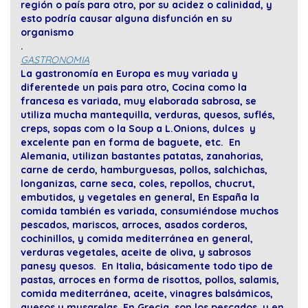
región o país para otro, por su acidez o calinidad, y
esto podría causar alguna disfunción en su
organismo
.
GASTRONOMIA
La gastronomía en Europa es muy variada y
diferentede un pais para otro, Cocina como la
francesa es variada, muy elaborada sabrosa, se
utiliza mucha mantequilla, verduras, quesos, suflés,
creps, sopas com o la Soup a L.Onions, dulces y
excelente pan en forma de baguete, etc. En
Alemania, utilizan bastantes patatas, zanahorias,
carne de cerdo, hamburguesas, pollos, salchichas,
longanizas, carne seca, coles, repollos, chucrut,
embutidos, y vegetales en general, En España la
comida también es variada, consumiéndose muchos
pescados, mariscos, arroces, asados corderos,
cochinillos, y comida mediterránea en general,
verduras vegetales, aceite de oliva, y sabrosos
panesy quesos. En Italia, básicamente todo tipo de
pastas, arroces en forma de risottos, pollos, salamis,
comida mediterránea, aceite, vinagres balsámicos,
quesos y musarelas En Grecia, son los pescados, y en