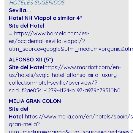
HOTELES SUGERIDOS
Sevilla….
Hotel NH Viapol o similar 4*
Site del Hotel
=
https://www.barcelo.com/es-
es/occidental-sevilla-viapol/?
utm_source=google&utm_medium=organic&ut
ALFONSO XII (5*)
Site del Hotel
https://www.marriott.com/en-
us/hotels/svqlc-hotel-alfonso-xiii-a-luxury-
collection-hotel-seville/overview/?
scid=f2ae0541-1279-4f24-b197-a979c79310b0
MELIA GRAN COLON
Site del
Hotel
https://www.melia.com/en/hotels/spain/se
gran-melia?
utm_medium=organic&utm_source=directories