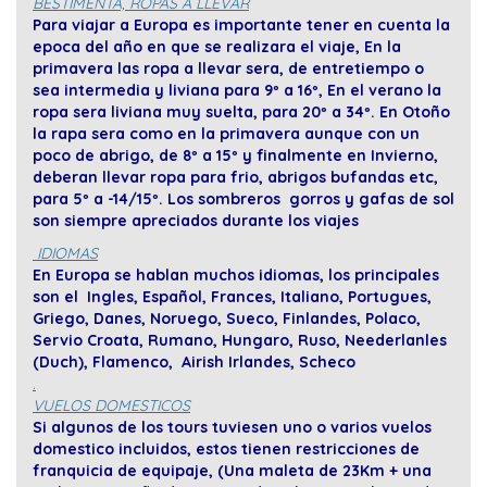
BESTIMENTA, ROPAS A LLEVAR
Para viajar a Europa es importante tener en cuenta la
epoca del año en que se realizara el viaje, En la
primavera las ropa a llevar sera, de entretiempo o
sea intermedia y liviana para 9º a 16º, En el verano la
ropa sera liviana muy suelta, para 20º a 34º. En Otoño
la rapa sera como en la primavera aunque con un
poco de abrigo, de 8º a 15º y finalmente en Invierno,
deberan llevar ropa para frio, abrigos bufandas etc,
para 5º a -14/15º. Los sombreros gorros y gafas de sol
son siempre apreciados durante los viajes
IDIOMAS
En Europa se hablan muchos idiomas, los principales
son el Ingles, Español, Frances, Italiano, Portugues,
Griego, Danes, Noruego, Sueco, Finlandes, Polaco,
Servio Croata, Rumano, Hungaro, Ruso, Neederlanles
(Duch), Flamenco, Airish Irlandes, Scheco
.
VUELOS DOMESTICOS
Si algunos de los tours tuviesen uno o varios vuelos
domestico incluidos, estos tienen restricciones de
franquicia de equipaje, (Una maleta de 23Km + una