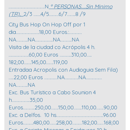
…………………………….N
º PERSONAS…..Sin Minimo
(TR).. .
2/3 …….4/5………6/7……..8 /9
City Bus Hop On Hop Off por 1
dia………………….18,00 Euros.:…………
NA………..NA……………..NA………..NA
Visita de la ciudad co Acrópolis 4 h.
……………….60,00 Euros ………..310,00…..
182,00…….145,00…….119,00
Entradaa Acropolis con Audioguia Sem Fila)
…..22,00 Euros …………NA………….NA……………
NA………..NA
Exc. Bus Turístico a Cabo Sounion 4
h……………..35,00
Euros………..250,00…….150,00……..110,00…….90,00
Exc. a Delfos. 10 hs……………………………………..96.00
Euros……….480,00……258,00………182,00……168,00
Exc. a Corinto Micenas a Epidauros 10 h…………