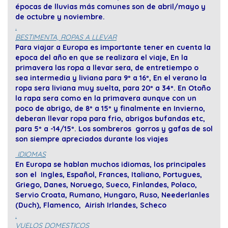
épocas de lluvias más comunes son de abril/mayo y
de octubre y noviembre.
.
BESTIMENTA, ROPAS A LLEVAR
Para viajar a Europa es importante tener en cuenta la
epoca del año en que se realizara el viaje, En la
primavera las ropa a llevar sera, de entretiempo o
sea intermedia y liviana para 9º a 16º, En el verano la
ropa sera liviana muy suelta, para 20º a 34º. En Otoño
la rapa sera como en la primavera aunque con un
poco de abrigo, de 8º a 15º y finalmente en Invierno,
deberan llevar ropa para frio, abrigos bufandas etc,
para 5º a -14/15º. Los sombreros gorros y gafas de sol
son siempre apreciados durante los viajes
IDIOMAS
En Europa se hablan muchos idiomas, los principales
son el Ingles, Español, Frances, Italiano, Portugues,
Griego, Danes, Noruego, Sueco, Finlandes, Polaco,
Servio Croata, Rumano, Hungaro, Ruso, Neederlanles
(Duch), Flamenco, Airish Irlandes, Scheco
.
VUELOS DOMESTICOS