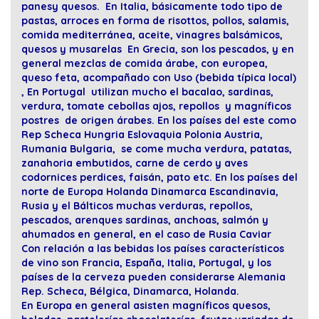
panesy quesos. En Italia, básicamente todo tipo de
pastas, arroces en forma de risottos, pollos, salamis,
comida mediterránea, aceite, vinagres balsámicos,
quesos y musarelas En Grecia, son los pescados, y en
general mezclas de comida árabe, con europea,
queso feta, acompañado con Uso (bebida típica local)
, En Portugal utilizan mucho el bacalao, sardinas,
verdura, tomate cebollas ajos, repollos y magníficos
postres de origen árabes. En los países del este como
Rep Scheca Hungria Eslovaquia Polonia Austria,
Rumania Bulgaria, se come mucha verdura, patatas,
zanahoria embutidos, carne de cerdo y aves
codornices perdices, faisán, pato etc. En los países del
norte de Europa Holanda Dinamarca Escandinavia,
Rusia y el Bálticos muchas verduras, repollos,
pescados, arenques sardinas, anchoas, salmón y
ahumados en general, en el caso de Rusia Caviar
Con relación a las bebidas los países característicos
de vino son Francia, España, Italia, Portugal, y los
países de la cerveza pueden considerarse Alemania
Rep. Scheca, Bélgica, Dinamarca, Holanda.
En Europa en general asisten magníficos quesos,