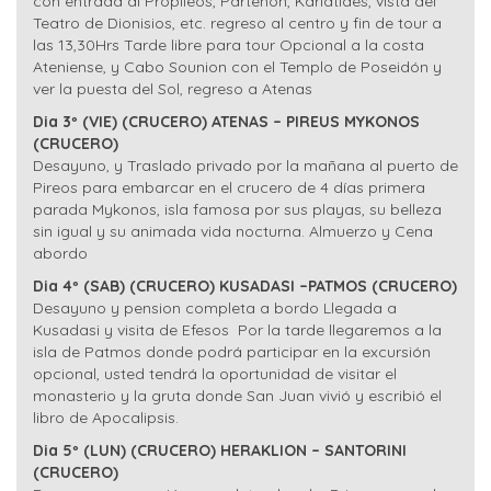
con entrada al Propileos, Partenón, Kariatides, vista del
Teatro de Dionisios, etc. regreso al centro y fin de tour a
las 13,30Hrs Tarde libre para tour Opcional a la costa
Ateniense, y Cabo Sounion con el Templo de Poseidón y
ver la puesta del Sol, regreso a Atenas
Dia 3º (VIE) (CRUCERO) ATENAS – PIREUS MYKONOS
(CRUCERO)
Desayuno, y Traslado privado por la mañana al puerto de
Pireos para embarcar en el crucero de 4 días primera
parada Mykonos, isla famosa por sus playas, su belleza
sin igual y su animada vida nocturna. Almuerzo y Cena
abordo
Dia 4º (SAB) (CRUCERO) KUSADASI –PATMOS (CRUCERO)
Desayuno y pension completa a bordo Llegada a
Kusadasi y visita de Efesos Por la tarde llegaremos a la
isla de Patmos donde podrá participar en la excursión
opcional, usted tendrá la oportunidad de visitar el
monasterio y la gruta donde San Juan vivió y escribió el
libro de Apocalipsis.
Dia 5º (LUN) (CRUCERO) HERAKLION – SANTORINI
(CRUCERO)