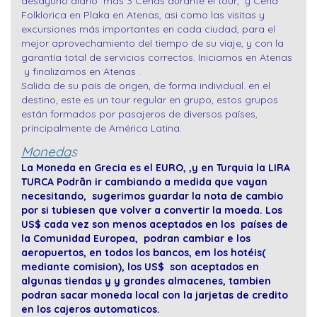
desayuno diario mas 3 Cenas durante el tour, y Cena
Folklorica en Plaka en Atenas, asi como las visitas y
excursiones más importantes en cada ciudad, para el
mejor aprovechamiento del tiempo de su viaje, y con la
garantía total de servicios correctos. Iniciamos en Atenas
y finalizamos en Atenas .
Salida de su país de origen, de forma individual. en el
destino, este es un tour regular en grupo, estos grupos
están formados por pasajeros de diversos países,
principalmente de América Latina.
Moneda
s
La Moneda en Grecia es el EURO, ,y en Turquia la LIRA
TURCA Podrãn ir cambiando a medida que vayan
necesitando, sugerimos guardar la nota de cambio
por si tubiesen que volver a convertir la moeda. Los
US$ cada vez son menos aceptados en los países de
la Comunidad Europea, podran cambiar e los
aeropuertos, en todos los bancos, em los hotéis(
mediante comision), los US$ son aceptados en
algunas tiendas y y grandes almacenes, tambien
podran sacar moneda local con la jarjetas de credito
en los cajeros automaticos.