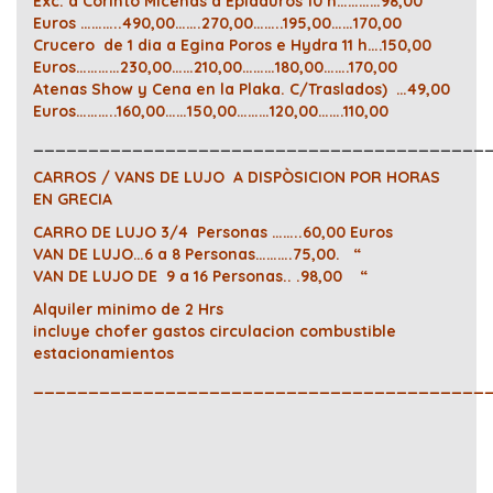
Exc. a Corinto Micenas a Epidauros 10 h…………98,00
Euros ………..490,00…….270,00……..195,00……170,00
Crucero de 1 dia a Egina Poros e Hydra 11 h….150,00
Euros…………230,00……210,00………180,00…….170,00
Atenas Show y Cena en la Plaka. C/Traslados) …49,00
Euros………..160,00……150,00………120,00…….110,00
_________________________________________
CARROS / VANS DE LUJO A DISPÒSICION POR HORAS
EN GRECIA
CARRO DE LUJO 3/4 Personas ……..60,00 Euros
VAN DE LUJO…6 a 8 Personas……….75,00. “
VAN DE LUJO DE 9 a 16 Personas.. .98,00 “
Alquiler minimo de 2 Hrs
incluye chofer gastos circulacion combustible
estacionamientos
_________________________________________