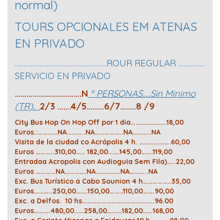
normal)
TOURS OPCIONALES EM ATENAS
EN PRIVADO
……………………………………………ROUR REGULAR ……………
SERVICIO EN PRIVADO
…………………………….N
º PERSONAS…..Sin Minimo
(TR).. .
2/3 …….4/5………6/7……..8 /9
City Bus Hop On Hop Off por 1 dia………………….18,00
Euros.:…………NA………..NA……………..NA………..NA
Visita de la ciudad co Acrópolis 4 h. ……………….60,00
Euros ………..310,00….. 182,00…….145,00…….119,00
Entradaa Acropolis con Audioguia Sem Fila)…..22,00
Euros …………NA………….NA……………NA………..NA
Exc. Bus Turístico a Cabo Sounion 4 h……………..35,00
Euros………..250,00…….150,00……..110,00…….90,00
Exc. a Delfos. 10 hs……………………………………..96.00
Euros……….480,00……258,00………182,00……168,00