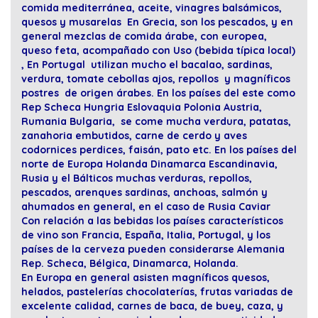
comida mediterránea, aceite, vinagres balsámicos,
quesos y musarelas En Grecia, son los pescados, y en
general mezclas de comida árabe, con europea,
queso feta, acompañado con Uso (bebida típica local)
, En Portugal utilizan mucho el bacalao, sardinas,
verdura, tomate cebollas ajos, repollos y magníficos
postres de origen árabes. En los países del este como
Rep Scheca Hungria Eslovaquia Polonia Austria,
Rumania Bulgaria, se come mucha verdura, patatas,
zanahoria embutidos, carne de cerdo y aves
codornices perdices, faisán, pato etc. En los países del
norte de Europa Holanda Dinamarca Escandinavia,
Rusia y el Bálticos muchas verduras, repollos,
pescados, arenques sardinas, anchoas, salmón y
ahumados en general, en el caso de Rusia Caviar
Con relación a las bebidas los países característicos
de vino son Francia, España, Italia, Portugal, y los
países de la cerveza pueden considerarse Alemania
Rep. Scheca, Bélgica, Dinamarca, Holanda.
En Europa en general asisten magníficos quesos,
helados, pastelerías chocolaterías, frutas variadas de
excelente calidad, carnes de baca, de buey, caza, y