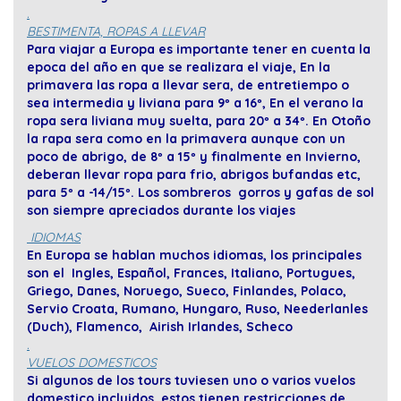
.
BESTIMENTA, ROPAS A LLEVAR
Para viajar a Europa es importante tener en cuenta la
epoca del año en que se realizara el viaje, En la
primavera las ropa a llevar sera, de entretiempo o
sea intermedia y liviana para 9º a 16º, En el verano la
ropa sera liviana muy suelta, para 20º a 34º. En Otoño
la rapa sera como en la primavera aunque con un
poco de abrigo, de 8º a 15º y finalmente en Invierno,
deberan llevar ropa para frio, abrigos bufandas etc,
para 5º a -14/15º. Los sombreros gorros y gafas de sol
son siempre apreciados durante los viajes
IDIOMAS
En Europa se hablan muchos idiomas, los principales
son el Ingles, Español, Frances, Italiano, Portugues,
Griego, Danes, Noruego, Sueco, Finlandes, Polaco,
Servio Croata, Rumano, Hungaro, Ruso, Neederlanles
(Duch), Flamenco, Airish Irlandes, Scheco
.
VUELOS DOMESTICOS
Si algunos de los tours tuviesen uno o varios vuelos
domestico incluidos, estos tienen restricciones de