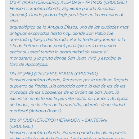
Dia 4º (MAR) (CRUCERO) KUSADASI – PATMOS (CRUCERO)
Pension completa abordo, Siguiente parada Kusadasi
(Turquía). Donde podra elegir participar en la excursión al
sitio
arqueológico de la Antigua Efesos, una de las ciudades más
antiguas excavadas hasta hoy, donde San Pablo fue
arrestado y luego desterrado. Por la tarde llegaremos a la
isla de Patmos donde podrá participar en la excursión
opcional, usted tendrá la oportunidad de visitar el
monasterio y la gruta donde San Juan vivió y escribió el
libro de Apocalipsis.
Dia 5º (MIE) (CRUCERO) RODAS (CRUCERO)
Pensión completa abordo, Temprano por la mañana llegada
al puerto de Rodas, isla conocida como la isla de las de las
cruzadas de los Caballeros de la Orden de San Juan, la
excursión en esta isla le permite visitar su famosa Acrópolis
de Lindos, en la cima de la montaña, además de la ciudad
medieval (Antigua Rodos).
Dia 6º (JUE) (CRUERO) HERAKLION – SANTORINI
(CRUCERO)
Pensión completa abordo, Primera parada del día el puerto
de Heraklio (capital de Creta). Aquí podrán participar en la