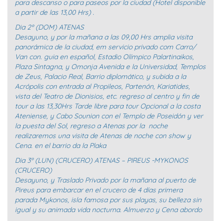
para descanso o para paseos por la ciudad (Hotel disponible
a partir de las 13,00 Hrs) .
Dia 2º (DOM) ATENAS
Desayuno, y por la mañana a las 09,00 Hrs amplia visita
panorámica de la ciudad, em servicio privado com Carro/
Van con. guia en español, Estadio Olímpico Palartinaikos,
Plaza Sintagna, y Omonja Avenida e la Universidad, Templos
de Zeus, Palacio Real, Barrio diplomático, y subida a la
Acrópolis con entrada al Propileos, Partenón, Kariatides,
vista del Teatro de Dionisios, etc. regreso al centro y fin de
tour a las 13,30Hrs Tarde libre para tour Opcional a la costa
Ateniense, y Cabo Sounion con el Templo de Poseidón y ver
la puesta del Sol, regreso a Atenas por la noche
realizaremos una visita de Atenas de noche con show y
Cena. en el barrio da la Plaka
Dia 3º (LUN) (CRUCERO) ATENAS – PIREUS -MYKONOS
(CRUCERO)
Desayuno, y Traslado Privado por la mañana al puerto de
Pireus para embarcar en el crucero de 4 días primera
parada Mykonos, isla famosa por sus playas, su belleza sin
igual y su animada vida nocturna. Almuerzo y Cena abordo