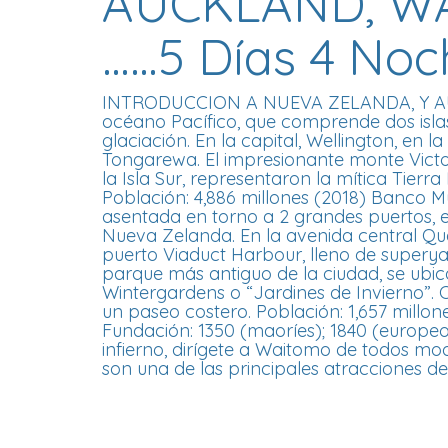
AUCKLAND, W
……5 Días 4 Noc
INTRODUCCION A NUEVA ZELANDA, Y AUCKLA
océano Pacífico, que comprende dos isla
glaciación. En la capital, Wellington, en 
Tongarewa. El impresionante monte Victor
la Isla Sur, representaron la mítica Tierr
Población: 4,886 millones (2018) Banco M
asentada en torno a 2 grandes puertos, e
Nueva Zelanda. En la avenida central Quee
puerto Viaduct Harbour, lleno de superya
parque más antiguo de la ciudad, se ubic
Wintergardens o “Jardines de Invierno”. C
un paseo costero. Población: 1,657 millo
Fundación: 1350 (maoríes); 1840 (europeos
infierno, dirígete a Waitomo de todos modo
son una de las principales atracciones de 