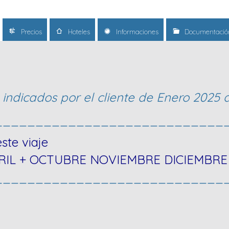
Precios
Hoteles
Informaciones
Documentació
s indicados por el cliente de Enero 2025
____________________________
ste viaje
IL + OCTUBRE NOVIEMBRE DICIEMBRE
____________________________