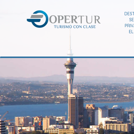
DES
SE
PRI
E