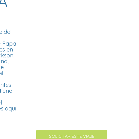
A
e del
Te Papa
es en
ckson.
and,
de
el
antes
tiene
l
es aquí
SOLICITAR ESTE VIAJE