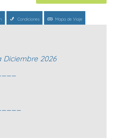
n
Condiciones
Mapa de Viaje
 a Diciembre 2026
____
_____