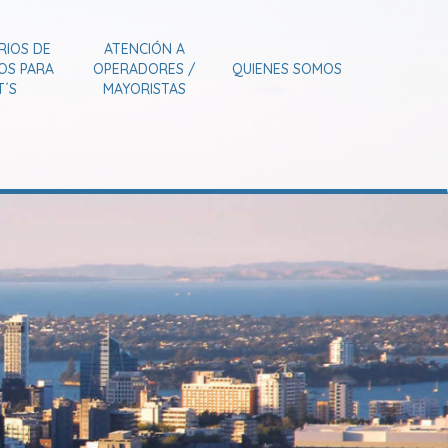
RIOS DE
ATENCIÓN A
IOS PARA
OPERADORES /
QUIENES SOMOS
T´S
MAYORISTAS