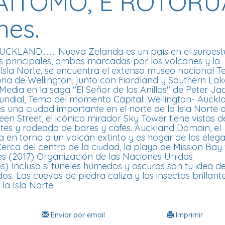
AITOMO, E ROTORU
hes.
ND......... Nueva Zelanda es un país en el suroest
s principales, ambas marcadas por los volcanes y la
la Isla Norte, se encuentra el extenso museo nacional 
ia de Wellington, junto con Fiordland y Southern Lak
a Media en la saga "El Señor de los Anillos" de Peter Ja
undial, Tema del momento Capital: Wellington- Auckl
s una ciudad importante en el norte de la Isla Norte 
n Street, el icónico mirador Sky Tower tiene vistas d
tes y rodeado de bares y cafés. Auckland Domain, el
a en torno a un volcán extinto y es hogar de los eleg
erca del centro de la ciudad, la playa de Mission Bay 
nes (2017) Organización de las Naciones Unidas
) Incluso si túneles húmedos y oscuros son tu idea de
s. Las cuevas de piedra caliza y los insectos brillant
la Isla Norte.
Enviar por email
Imprimir