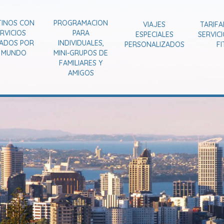
TINOS CON
PROGRAMACION
VIAJES
TARIFA
RVICIOS
PARA
ESPECIALES
SERVIC
VADOS POR
INDIVIDUALES,
PERSONALIZADOS
FI
L MUNDO
MINI-GRUPOS DE
FAMILIARES Y
AMIGOS