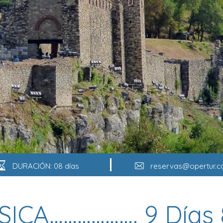
DURACIÓN: 08 días
reservas@opertur.
ICA………………. 9 Días 