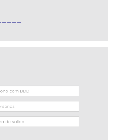
_____