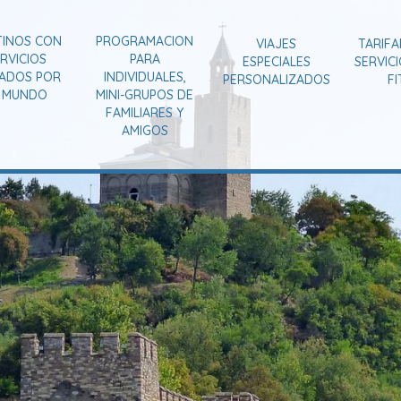
TINOS CON
PROGRAMACION
VIAJES
TARIFA
RVICIOS
PARA
ESPECIALES
SERVIC
VADOS POR
INDIVIDUALES,
PERSONALIZADOS
FI
L MUNDO
MINI-GRUPOS DE
FAMILIARES Y
AMIGOS