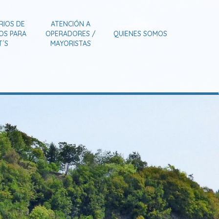
RIOS DE
ATENCIÓN A
IOS PARA
OPERADORES /
QUIENES SOMOS
T´S
MAYORISTAS