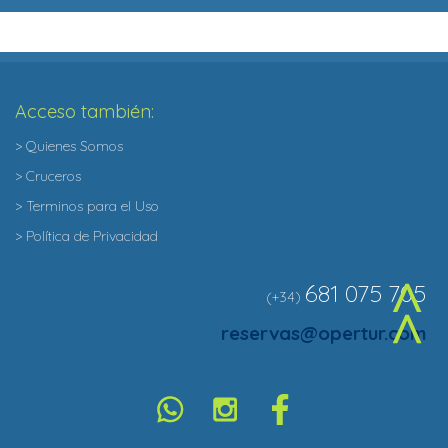
Acceso también:
> Quienes Somos
> Cruceros
> Terminos para el Uso
> Política de Privacidad
681 075 705
(+34)
^
reservas@opertur.com