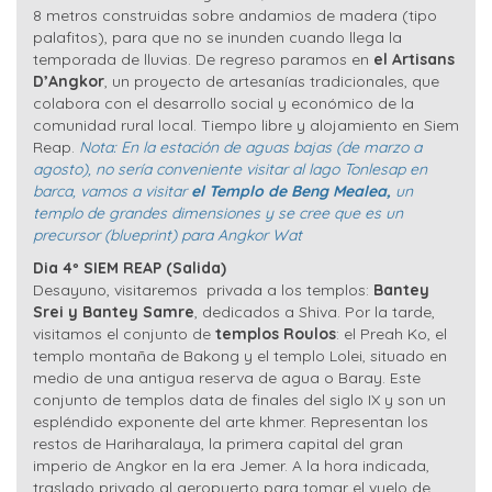
8 metros construidas sobre andamios de madera (tipo
palafitos), para que no se inunden cuando llega la
temporada de lluvias. De regreso paramos en
el Artisans
D’Angkor
, un proyecto de artesanías tradicionales, que
colabora con el desarrollo social y económico de la
comunidad rural local. Tiempo libre y alojamiento en Siem
Reap.
Nota:
En la estación de aguas bajas (de marzo a
agosto), no sería conveniente visitar al lago Tonlesap en
barca, vamos a visitar
el Templo de Beng Mealea
,
un
templo de grandes dimensiones y se cree que es un
precursor (blueprint) para Angkor Wat
Dia 4º SIEM REAP (Salida)
Desayuno, visitaremos privada a los templos:
Bantey
Srei y Bantey Samre
, dedicados a Shiva. Por la tarde,
visitamos el conjunto de
templos Roulos
: el Preah Ko, el
templo montaña de Bakong y el templo Lolei, situado en
medio de una antigua reserva de agua o Baray. Este
conjunto de templos data de finales del siglo IX y son un
espléndido exponente del arte khmer. Representan los
restos de Hariharalaya, la primera capital del gran
imperio de Angkor en la era Jemer. A la hora indicada,
traslado privado al aeropuerto para tomar el vuelo de