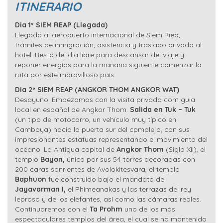
ITINERARIO
Dia 1º SIEM REAP (Llegada)
Llegada al aeropuerto internacional de Siem Riep,
trámites de inmigración, asistencia y traslado privado al
hotel. Resto del día libre para descansar del viaje y
reponer energías para la mañana siguiente comenzar la
ruta por este maravilloso país.
Dia 2º SIEM REAP (ANGKOR THOM ANGKOR WAT)
Desayuno. Empezamos con la visita privada com guia
local en español de Angkor Thom.
Salida en Tuk – Tuk
(un tipo de motocarro, un vehículo muy típico en
Camboya) hacia la puerta sur del cpmplejo, con sus
impresionantes estatuas representando el movimiento del
océano. La Antigua capital de
Angkor Thom
(Siglo XII), el
templo
Bayon,
único por sus 54 torres decoradas con
200 caras sonrientes de Avolokitesvara, el templo
Baphuon
fue construido bajo el mandato de
Jayavarman I,
el Phimeanakas y las terrazas del rey
leproso y de los elefantes, así como las cámaras reales.
Continuaremos con el
Ta Prohm
uno de los más
espectaculares templos del área, el cual se ha mantenido