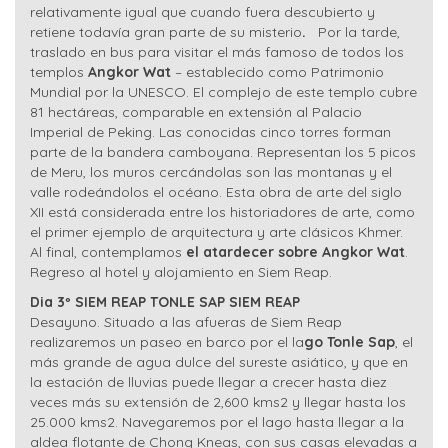
relativamente igual que cuando fuera descubierto y
retiene todavía gran parte de su misterio
.
Por la tarde,
traslado en bus para visitar el más famoso de todos los
templos
Angkor Wat
– establecido como Patrimonio
Mundial por la UNESCO. El complejo de este templo cubre
81 hectáreas, comparable en extensión al Palacio
Imperial de Peking. Las conocidas cinco torres forman
parte de la bandera camboyana. Representan los 5 picos
de Meru, los muros cercándolas son las montanas y el
valle rodeándolos el océano. Esta obra de arte del siglo
XII está considerada entre los historiadores de arte, como
el primer ejemplo de arquitectura y arte clásicos Khmer.
Al final, contemplamos
el atardecer sobre Angkor Wat
.
Regreso al hotel y alojamiento en Siem Reap.
Dia 3º SIEM REAP TONLE SAP SIEM REAP
Desayuno. Situado a las afueras de Siem Reap
realizaremos un paseo en barco por el la
go Tonle Sap
, el
más grande de agua dulce del sureste asiático, y que en
la estación de lluvias puede llegar a crecer hasta diez
veces más su extensión de 2,600 kms2 y llegar hasta los
25.000 kms2. Navegaremos por el lago hasta llegar a la
aldea flotante de Chong Kneas, con sus casas elevadas a