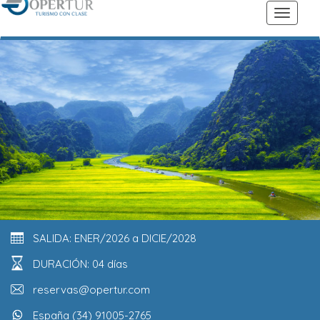
SALIDA: ENER/2026 a DICIE/2028
DURACIÓN: 04 días
reservas@opertur.com
España (34) 91005-2765