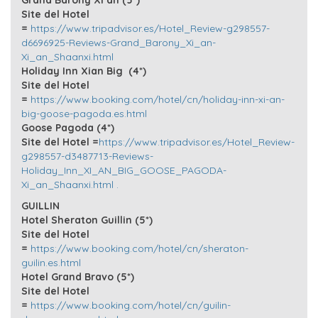
Grand Barony Xi’an (5*)
Site del Hotel
=
https://www.tripadvisor.es/Hotel_Review-g298557-
d6696925-Reviews-Grand_Barony_Xi_an-
Xi_an_Shaanxi.html
Holiday Inn Xian Big (4*)
Site del Hotel
=
https://www.booking.com/hotel/cn/holiday-inn-xi-an-
big-goose-pagoda.es.html
Goose Pagoda (4*)
Site del Hotel =
https://www.tripadvisor.es/Hotel_Review-
g298557-d3487713-Reviews-
Holiday_Inn_XI_AN_BIG_GOOSE_PAGODA-
Xi_an_Shaanxi.html .
GUILLIN
Hotel Sheraton Guillin (5*)
Site del Hotel
=
https://www.booking.com/hotel/cn/sheraton-
guilin.es.html
Hotel Grand Bravo (5*)
Site del Hotel
=
https://www.booking.com/hotel/cn/guilin-