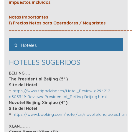
impuestos incluidos
_________________________________________
Notas Importantes
1) Precios Netos para Operadores / Mayoristas
_________________________________________
Hoteles
HOTELES SUGERIDOS
BEIJING……
The Presidential Beijing (5* )
Site del Hotel
=
https://www.tripadvisor.es/Hotel_Review-g294212-
d305349-Reviews-Presidential_Beijing-Beijing.html
Novotel Beijing Xinqiao (4* )
Site del Hotel
=
https://www.booking.com/hotel/cn/novotelxinqiao.es.html
XI,AN……….