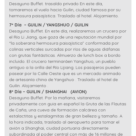
Desayuno Buffet. trasaldo privado En este día,
tomaremos el vuelo hacia Guilin, ciudad famosa por su
hermosura paisajística. Traslado al hotel. Alojamiento.
7º Día – GUILIN / YANGSHUO / GUILIN
Desayuno Buffet. En este día, realizaremos un crucero por
el Río Li Jiang, que goza de una reputación mundial por
“la soberana hermosura paisajística” conformada por
colinas verticales surcadas por ríos de aguas diáfanas
con grutas fantásticas. Almuerzo de lunch box a bordo
incluido. El crucero terminaráen Yangshuo, un pueblo
antiguo a la orilla del Río Lijiang. Los pasajeros pueden
pasear por la Calle Oeste que es un mercado animado
de artesanía china de Yangshuo . Traslado al hotel de
Guilin. Alojamiento .
8º Día – GUILIN / SHANGHAI
(AVION)
Desayuno Buffet. Por la mañana, visitaremos
privadamente con guia en español la Gruta de las Flautas
de Caña, una cueva de formación calcárea con
estalactitas y estalagmitas de gran belleza y tamaño. A
la hora indicada, traslado al aeropuerto para tomar el
avión a Shanghai, ciudad portuaria directamente
subordinada al poder central con más de 16 millones de