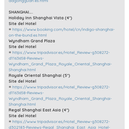
dagongguan.es.html
SHANGHAI….
Holiday Inn Shanghai Vista (4*)
Site del Hotel
=
https://www.booking.com/hotel/cn/indigo-shanghai-
on-the-bund.es.html
Wyndham Grand Plaza
Site del Hotel
=
https://www.tripadvisor.es/Hotel_Review-g308272-
d1163658-Reviews-
Wyndham_Grand_Plaza_Royale_Oriental_Shanghai-
Shanghai.html
Royale Oriental Shanghai (5*)
Site del Hotel
=
https://www.tripadvisor.es/Hotel_Review-g308272-
d1163658-Reviews-
Wyndham_Grand_Plaza_Royale_Oriental_Shanghai-
Shanghai.html
Regal Shanghai East Asia (4*)
Site del Hotel
=
https://www.tripadvisor.es/Hotel_Review-g308272-
d302183-Reviews-Regal_Shanghai_East_Asia_Hotel-