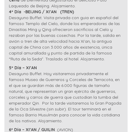
Cena
de bienvenida degustando el delicioso Pato
Laqueado de Beijing. Alojamiento.
4º Día -BEIJING / XI’AN
(TREN)
Desayuno Buffet. Visita privada con guia en español del
famoso Templo del Cielo, donde los emperadores de las
Dinastías Ming y Qing ofrecieron sacrificios al Cielo y
rezaban por las buenas cosechas. Por la tarde, salida en
avión o tren de alta velocidad hacia Xi’an, la antigua
capital de China con 3.000 años de existencia, única
capital amurallada y punto de partida de la famosa
“Ruta de la Seda”. Traslado al hotel. Alojamiento.
5º Día – XI’AN
Desayuno Buffet. Hoy visitaremos privadamente el
famoso Museo de Guerreros y Corceles de Terracota, en
el que se guardan más de 6.000 figuras de tamaño
natural, que representan un gran ejército de guerreros,
corceles y carros de guerra que custodian la tumba del
emperador Qin. Por la tarde visitaremos la Gran Pagoda
de la Oca Silvestre (sin subir). El tour terminará en el
famoso Barrio Musulmán para conocer la vida cotidiana
de los nativos. Alojamiento.
6º Día – XI’AN / GUILIN
(AVION)