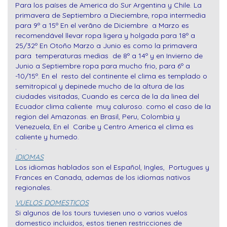
Para los países de America do Sur Argentina y Chile. La
primavera de Septiembro a Dieciembre, ropa intermedia
para 9º a 15º En el verãno de Diciembre a Marzo es
recomendável llevar ropa ligera y holgada para 18º a
25/32º En Otoño Marzo a Junio es como la primavera
para temperaturas medias de 8º a 14º y en Invierno de
Junio a Septiembre ropa para mucho frio, para 6º a
-10/15º. En el resto del continente el clima es templado o
semitropical y depinede mucho de la altura de las
ciudades visitadas, Cuando es cerca de la da linea del
Ecuador clima caliente muy caluroso. como el caso de la
region del Amazonas. en Brasil, Peru, Colombia y
Venezuela, En el Caribe y Centro America el clima es
caliente y humedo.
.
IDIOMAS
Los idiomas hablados son el Español, Ingles, Portugues y
Frances en Canada, ademas de los idiomas nativos
regionales.
VUELOS DOMESTICOS
Si algunos de los tours tuviesen uno o varios vuelos
domestico incluidos, estos tienen restricciones de