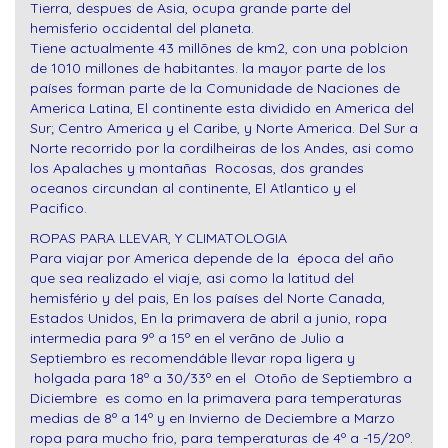
Tierra, despues de Asia, ocupa grande parte del
hemisferio occidental del planeta.
Tiene actualmente 43 millõnes de km2, con una poblcion
de 1010 millones de habitantes. la mayor parte de los
países forman parte de la Comunidade de Naciones de
America Latina, El continente esta dividido en America del
Sur; Centro America y el Caribe, y Norte America. Del Sur a
Norte recorrido por la cordilheiras de los Andes, asi como
los Apalaches y montañas Rocosas, dos grandes
oceanos circundan al continente, El Atlantico y el
Pacifico.
ROPAS PARA LLEVAR, Y CLIMATOLOGIA
Para viajar por America depende de la época del año
que sea realizado el viaje, asi como la latitud del
hemisfério y del pais, En los países del Norte Canada,
Estados Unidos, En la primavera de abril a junio, ropa
intermedia para 9º a 15º en el verãno de Julio a
Septiembro es recomendáble llevar ropa ligera y
holgada para 18º a 30/33º en el Otoño de Septiembro a
Diciembre es como en la primavera para temperaturas
medias de 8º a 14º y en Invierno de Deciembre a Marzo
ropa para mucho frio, para temperaturas de 4º a -15/20º.