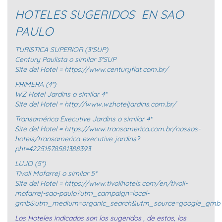
HOTELES SUGERIDOS EN SAO
PAULO
TURISTICA SUPERIOR (3*SUP)
Century Paulista o similar 3*SUP
Site del Hotel =
https://www.centuryflat.com.br/
PRIMERA (4*)
WZ Hotel Jardins o similar 4*
Site del Hotel =
http://www.wzhoteljardins.com.br/
Transamérica Executive Jardins o similar 4*
Site del Hotel =
https://www.transamerica.com.br/nossos-
hoteis/transamerica-executive-jardins?
pht=42251578581388393
LUJO (5*)
Tivoli Mofarrej o similar 5*
Site del Hotel =
https://www.tivolihotels.com/en/tivoli-
mofarrej-sao-paulo?utm_campaign=local-
gmb&utm_medium=organic_search&utm_source=google_gmb
Los Hoteles indicados son los sugeridos , de estos, los