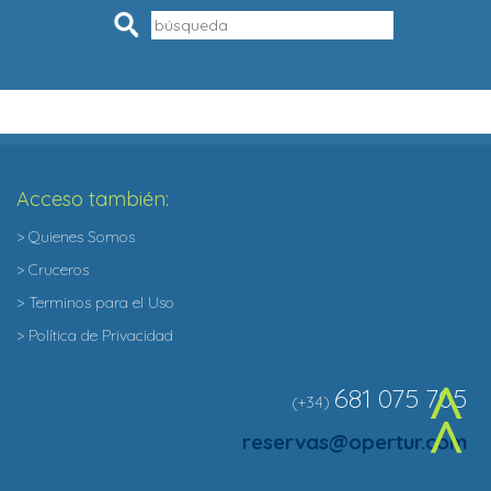
Pesquisar
Acceso también:
> Quienes Somos
> Cruceros
> Terminos para el Uso
> Política de Privacidad
681 075 705
(+34)
^
reservas@opertur.com