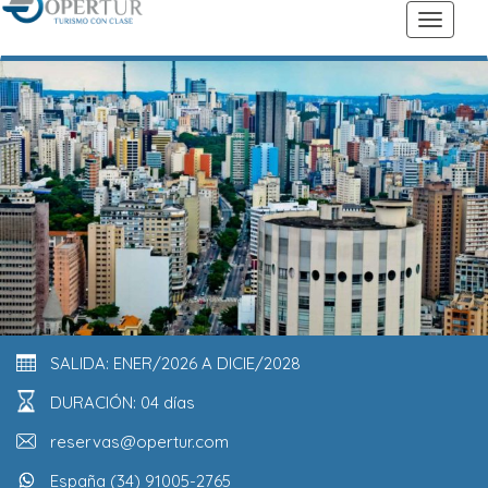
SALIDA: ENER/2026 A DICIE/2028
DURACIÓN: 04 días
reservas@opertur.com
España (34) 91005-2765