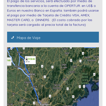
El pago de los servicios, será efectuado por medio de
transfencia bancaria a la cuenta de OPERTUR. en US$ o
Euros en nuestro Banco en España. también podrá usarse
el pago por medio de Tarjeta de Crédito VISA, AMEX,
MASTER CARD, o DINNERS. (El costo cobrado por las
tarjeta será cargado al precia total de la factura)
Mapa de Viaje