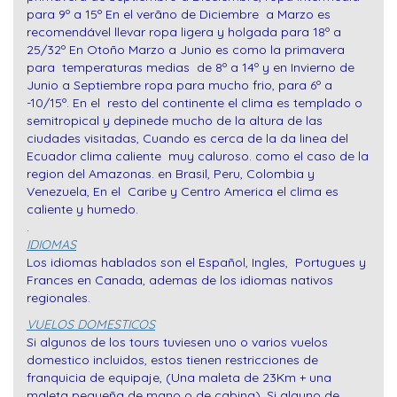
para 9º a 15º En el verãno de Diciembre a Marzo es
recomendável llevar ropa ligera y holgada para 18º a
25/32º En Otoño Marzo a Junio es como la primavera
para temperaturas medias de 8º a 14º y en Invierno de
Junio a Septiembre ropa para mucho frio, para 6º a
-10/15º. En el resto del continente el clima es templado o
semitropical y depinede mucho de la altura de las
ciudades visitadas, Cuando es cerca de la da linea del
Ecuador clima caliente muy caluroso. como el caso de la
region del Amazonas. en Brasil, Peru, Colombia y
Venezuela, En el Caribe y Centro America el clima es
caliente y humedo.
.
IDIOMAS
Los idiomas hablados son el Español, Ingles, Portugues y
Frances en Canada, ademas de los idiomas nativos
regionales.
VUELOS DOMESTICOS
Si algunos de los tours tuviesen uno o varios vuelos
domestico incluidos, estos tienen restricciones de
franquicia de equipaje, (Una maleta de 23Km + una
maleta pequeña de mano o de cabina), Si alguno de