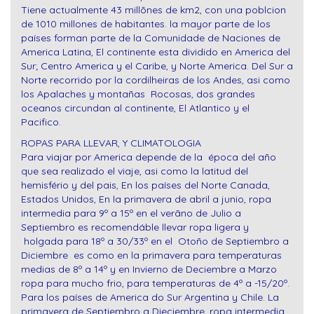
Tiene actualmente 43 millõnes de km2, con una poblcion
de 1010 millones de habitantes. la mayor parte de los
países forman parte de la Comunidade de Naciones de
America Latina, El continente esta dividido en America del
Sur; Centro America y el Caribe, y Norte America. Del Sur a
Norte recorrido por la cordilheiras de los Andes, asi como
los Apalaches y montañas Rocosas, dos grandes
oceanos circundan al continente, El Atlantico y el
Pacifico.
ROPAS PARA LLEVAR, Y CLIMATOLOGIA
Para viajar por America depende de la época del año
que sea realizado el viaje, asi como la latitud del
hemisfério y del pais, En los países del Norte Canada,
Estados Unidos, En la primavera de abril a junio, ropa
intermedia para 9º a 15º en el verãno de Julio a
Septiembro es recomendáble llevar ropa ligera y
holgada para 18º a 30/33º en el Otoño de Septiembro a
Diciembre es como en la primavera para temperaturas
medias de 8º a 14º y en Invierno de Deciembre a Marzo
ropa para mucho frio, para temperaturas de 4º a -15/20º.
Para los países de America do Sur Argentina y Chile. La
primavera de Septiembro a Dieciembre, ropa intermedia