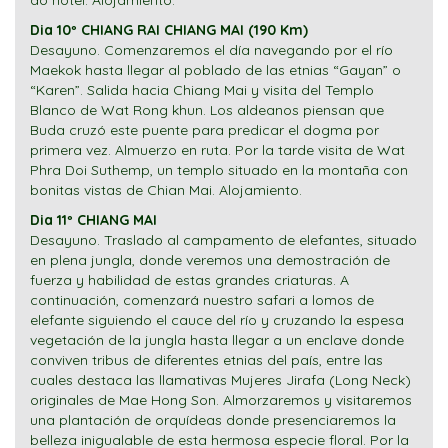
ao hotel. Alojamiento.
Dia 10º CHIANG RAI CHIANG MAI (190 Km)
Desayuno. Comenzaremos el día navegando por el río
Maekok hasta llegar al poblado de las etnias “Gayan” o
“Karen”. Salida hacia Chiang Mai y visita del Templo
Blanco de Wat Rong khun. Los aldeanos piensan que
Buda cruzó este puente para predicar el dogma por
primera vez. Almuerzo en ruta. Por la tarde visita de Wat
Phra Doi Suthemp, un templo situado en la montaña con
bonitas vistas de Chian Mai. Alojamiento.
Dia 11º CHIANG MAI
Desayuno. Traslado al campamento de elefantes, situado
en plena jungla, donde veremos una demostración de
fuerza y habilidad de estas grandes criaturas. A
continuación, comenzará nuestro safari a lomos de
elefante siguiendo el cauce del río y cruzando la espesa
vegetación de la jungla hasta llegar a un enclave donde
conviven tribus de diferentes etnias del país, entre las
cuales destaca las llamativas Mujeres Jirafa (Long Neck)
originales de Mae Hong Son. Almorzaremos y visitaremos
una plantación de orquídeas donde presenciaremos la
belleza inigualable de esta hermosa especie floral. Por la