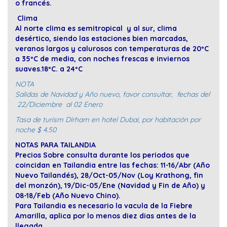
o francés.
Clima
Al norte clima es semitropical y al sur, clima
desértico, siendo las estaciones bien marcadas,
veranos largos y calurosos con temperaturas de 20ºC
a 35ºC de media, con noches frescas e inviernos
suaves.18ºC. a 24ºC
NOTA
Salidas de Navidad y Año nuevo, favor consultar, fechas del
22/Diciembre al 02 Enero
Tasa de turism Dírham en hotel Dubai, por habitación por
noche $ 4.50
NOTAS PARA TAILANDIA
Precios Sobre consulta durante los periodos que
coincidan en Tailandia entre las fechas: 11-16/Abr (Año
Nuevo Tailandés), 28/Oct-05/Nov (Loy Krathong, fin
del monzón), 19/Dic-05/Ene (Navidad y Fin de Año) y
08-18/Feb (Año Nuevo Chino).
Para Tailandia es necesario la vacula de la Fiebre
Amarilla, aplica por lo menos diez dias antes de la
llegada