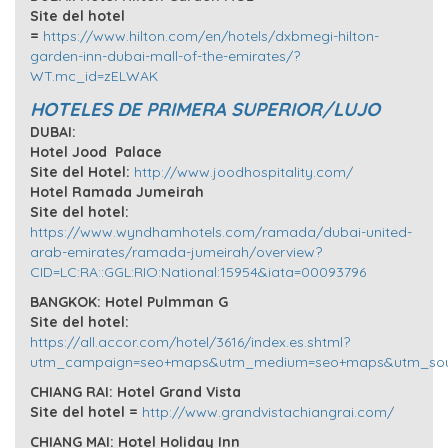
Site del hotel
=
https://www.hilton.com/en/hotels/dxbmegi-hilton-
garden-inn-dubai-mall-of-the-emirates/?
WT.mc_id=zELWAK
HOTELES DE PRIMERA SUPERIOR/LUJO
DUBAI:
Hotel Jood Palace
Site del Hotel:
http://www.joodhospitality.com/
Hotel Ramada Jumeirah
Site del hotel:
https://www.wyndhamhotels.com/ramada/dubai-united-
arab-emirates/ramada-jumeirah/overview?
CID=LC:RA::GGL:RIO:National:15954&iata=00093796
BANGKOK: Hotel Pulmman G
Site del hotel:
https://all.accor.com/hotel/3616/index.es.shtml?
utm_campaign=seo+maps&utm_medium=seo+maps&utm_sou
CHIANG RAI: Hotel Grand Vista
Site del hotel =
http://www.grandvistachiangrai.com/
CHIANG MAI: Hotel Holiday Inn