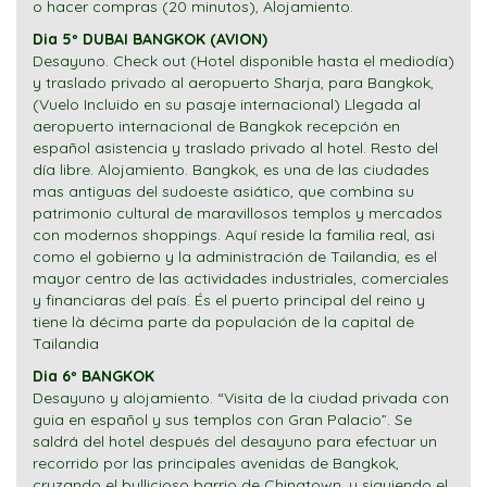
o hacer compras (20 minutos), Alojamiento.
Dia 5º DUBAI BANGKOK (AVION)
Desayuno. Check out (Hotel disponible hasta el mediodía)
y traslado privado al aeropuerto Sharja, para Bangkok,
(Vuelo Incluido en su pasaje internacional) Llegada al
aeropuerto internacional de Bangkok recepción en
español asistencia y traslado privado al hotel. Resto del
día libre. Alojamiento. Bangkok, es una de las ciudades
mas antiguas del sudoeste asiático, que combina su
patrimonio cultural de maravillosos templos y mercados
con modernos shoppings. Aquí reside la familia real, asi
como el gobierno y la administración de Tailandia, es el
mayor centro de las actividades industriales, comerciales
y financiaras del país. És el puerto principal del reino y
tiene là décima parte da populación de la capital de
Tailandia
Dia 6º BANGKOK
Desayuno y alojamiento. “Visita de la ciudad privada con
guia en español y sus templos con Gran Palacio”. Se
saldrá del hotel después del desayuno para efectuar un
recorrido por las principales avenidas de Bangkok,
cruzando el bullicioso barrio de Chinatown, y siguiendo el