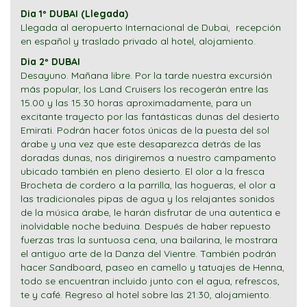
Dia 1º DUBAI (Llegada)
Llegada al aeropuerto Internacional de Dubai, recepción
en español y traslado privado al hotel, alojamiento.
Dia 2º DUBAI
Desayuno. Mañana libre. Por la tarde nuestra excursión
más popular, los Land Cruisers los recogerán entre las
15.00 y las 15.30 horas aproximadamente, para un
excitante trayecto por las fantásticas dunas del desierto
Emirati. Podrán hacer fotos únicas de la puesta del sol
árabe y una vez que este desaparezca detrás de las
doradas dunas, nos dirigiremos a nuestro campamento
ubicado también en pleno desierto. El olor a la fresca
Brocheta de cordero a la parrilla, las hogueras, el olor a
las tradicionales pipas de agua y los relajantes sonidos
de la música árabe, le harán disfrutar de una autentica e
inolvidable noche beduina. Después de haber repuesto
fuerzas tras la suntuosa cena, una bailarina, le mostrara
el antiguo arte de la Danza del Vientre. También podrán
hacer Sandboard, paseo en camello y tatuajes de Henna,
todo se encuentran incluido junto con el agua, refrescos,
te y café. Regreso al hotel sobre las 21:30, alojamiento.