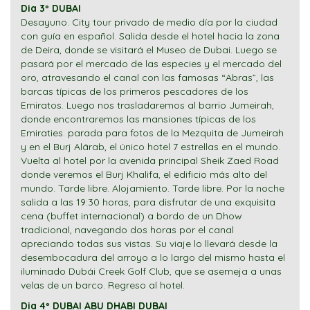
Dia 3º DUBAI
Desayuno. City tour privado de medio día por la ciudad
con guía en español. Salida desde el hotel hacia la zona
de Deira, donde se visitará el Museo de Dubai. Luego se
pasará por el mercado de las especies y el mercado del
oro, atravesando el canal con las famosas “Abras”, las
barcas típicas de los primeros pescadores de los
Emiratos. Luego nos trasladaremos al barrio Jumeirah,
donde encontraremos las mansiones típicas de los
Emiraties. parada para fotos de la Mezquita de Jumeirah
y en el Burj Alárab, el único hotel 7 estrellas en el mundo.
Vuelta al hotel por la avenida principal Sheik Zaed Road
donde veremos el Burj Khalifa, el edificio más alto del
mundo. Tarde libre. Alojamiento. Tarde libre. Por la noche
salida a las 19:30 horas, para disfrutar de una exquisita
cena (buffet internacional) a bordo de un Dhow
tradicional, navegando dos horas por el canal
apreciando todas sus vistas. Su viaje lo llevará desde la
desembocadura del arroyo a lo largo del mismo hasta el
iluminado Dubái Creek Golf Club, que se asemeja a unas
velas de un barco. Regreso al hotel.
Dia 4º DUBAI ABU DHABI DUBAI