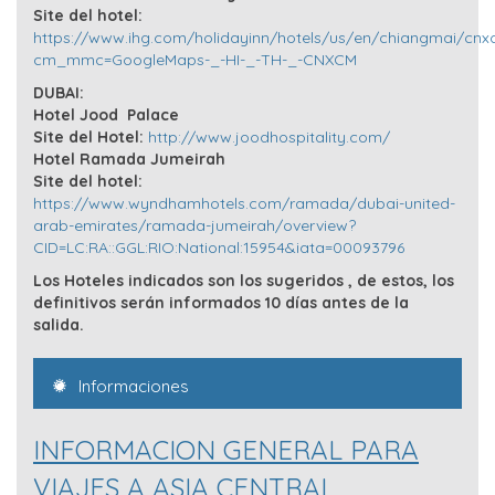
Site del hotel:
https://www.ihg.com/holidayinn/hotels/us/en/chiangmai/cnxc
cm_mmc=GoogleMaps-_-HI-_-TH-_-CNXCM
DUBAI:
Hotel Jood Palace
Site del Hotel:
http://www.joodhospitality.com/
Hotel Ramada Jumeirah
Site del hotel:
https://www.wyndhamhotels.com/ramada/dubai-united-
arab-emirates/ramada-jumeirah/overview?
CID=LC:RA::GGL:RIO:National:15954&iata=00093796
Los Hoteles indicados son los sugeridos , de estos, los
definitivos serán informados 10 días antes de la
salida.
Informaciones
INFORMACION GENERAL PARA
VIAJES A ASIA CENTRAL