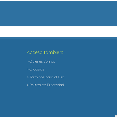
Acceso también:
> Quienes Somos
> Cruceros
> Terminos para el Uso
> Política de Privacidad