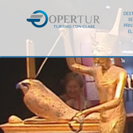
DES
SE
PRI
E