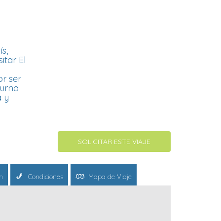
s,
itar El
r ser
turna
a y
SOLICITAR ESTE VIAJE
n
Condiciones
Mapa de Viaje
_______