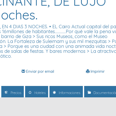
CINANTE, DE LUJO
Noches.
 4 DIAS 3 NOCHES. • EL Cairo Actual capital del paí
llones de habitantes..............Por qué vale la pena vis
el barrio de Giza > Sus ricos Museos, como el Museo
. La Fortaleza de Suleimam y sus mil mezquitas > Po
ca > Porque es una ciudad con una animada vida noc
s de salas de fiestas. Y bares modernos > La atractiv
ótico.
Enviar por email
Imprimir
Precios
Hoteles
Informaciones
Documentació
__________________________