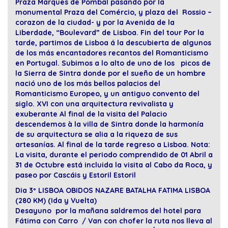
Praza Marquês de Pombal pasando por la
monumental Praza del Comércio, y plaza del Rossio –
corazon de la ciudad- y por la Avenida de la
Liberdade, “Boulevard” de Lisboa. Fin del tour Por la
tarde, partimos de Lisboa á la descubierta de algunos
de los más encantadores recantos del Romanticismo
en Portugal. Subimos a lo alto de uno de los picos de
la Sierra de Sintra donde por el sueño de un hombre
nació uno de los más bellos palacios del
Romanticismo Europeo, y un antiguo convento del
siglo. XVI con una arquitectura revivalista y
exuberante Al final de la visita del Palacio
descendemos à la villa de Sintra donde la harmonía
de su arquitectura se alia a la riqueza de sus
artesanías. Al final de la tarde regreso a Lisboa. Nota:
La visita, durante el periodo comprendido de 01 Abril a
31 de Octubre está incluida la visita al Cabo da Roca, y
paseo por Cascáis y Estoril Estoril
Dia 3º LISBOA OBIDOS NAZARE BATALHA FATIMA LISBOA
(280 KM) (Ida y Vuelta)
Desayuno por la mañana saldremos del hotel para
Fátima con Carro / Van con chofer la ruta nos lleva al