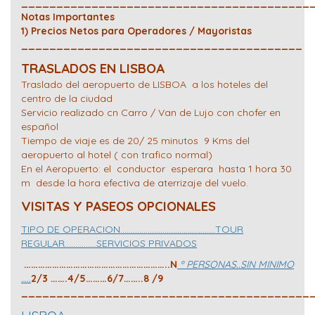
_________________________________________
Notas Importantes
1) Precios Netos para Operadores / Mayoristas
________________________________________
TRASLADOS EN LISBOA
Traslado del aeropuerto de LISBOA a los hoteles del
centro de la ciudad
Servicio realizado cn Carro / Van de Lujo con chofer en
español
Tiempo de viaje es de 20/ 25 minutos 9 Kms del
aeropuerto al hotel ( con trafico normal)
En el Aeropuerto: el conductor esperara hasta 1 hora 30
m desde la hora efectiva de aterrizaje del vuelo.
VISITAS Y PASEOS OPCIONALES
TIPO DE OPERACION………………………………………TOUR
REGULAR……………SERVICIOS PRIVADOS
……………………………………………………..N
º PERSONAS..SIN MINIMO
…..
2/3 …….4/5………6/7……..8 /9
_________________________________________