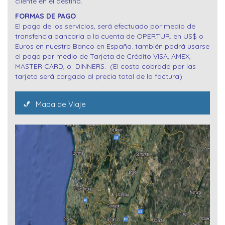
cliente en el destino.
FORMAS DE PAGO
El pago de los servicios, será efectuado por medio de
transfencia bancaria a la cuenta de OPERTUR. en US$ o
Euros en nuestro Banco en España. también podrá usarse
el pago por medio de Tarjeta de Crédito VISA, AMEX,
MASTER CARD, o DINNERS. (El costo cobrado por las
tarjeta será cargado al precia total de la factura)
Mapa de Viaje