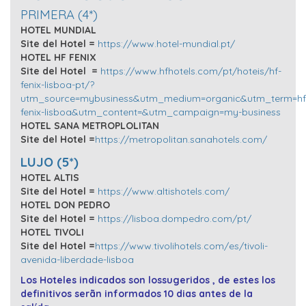
PRIMERA (4*)
HOTEL MUNDIAL
Site del Hotel =
https://www.hotel-mundial.pt/
HOTEL HF FENIX
Site del Hotel =
https://www.hfhotels.com/pt/hoteis/hf-
fenix-lisboa-pt/?
utm_source=mybusiness&utm_medium=organic&utm_term=hf
fenix-lisboa&utm_content=&utm_campaign=my-business
HOTEL SANA METROPLOLITAN
Site del Hotel =
https://metropolitan.sanahotels.com/
LUJO (5*)
HOTEL ALTIS
Site del Hotel =
https://www.altishotels.com/
HOTEL DON PEDRO
Site del Hotel =
https://lisboa.dompedro.com/pt/
HOTEL TIVOLI
Site del Hotel =
https://www.tivolihotels.com/es/tivoli-
avenida-liberdade-lisboa
Los Hoteles indicados son lossugeridos , de estes los
definitivos serãn informados 10 dias antes de la