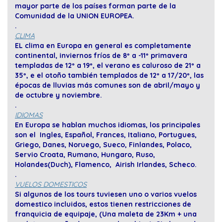
mayor parte de los países forman parte de la
Comunidad de la UNION EUROPEA.
.
CLIMA
EL clima en Europa en general es completamente
continental, inviernos fríos de 8º a -11º primavera
templadas de 12º a 19º, el verano es caluroso de 21º a
35º, e el otoño también templados de 12º a 17/20º, las
épocas de lluvias más comunes son de abril/mayo y
de octubre y noviembre.
.
IDIOMAS
En Europa se hablan muchos idiomas, los principales
son el Ingles, Español, Frances, Italiano, Portugues,
Griego, Danes, Noruego, Sueco, Finlandes, Polaco,
Servio Croata, Rumano, Hungaro, Ruso,
Holandes(Duch), Flamenco, Airish Irlandes, Scheco
.
.
VUELOS DOMESTICOS
Si algunos de los tours tuviesen uno o varios vuelos
domestico incluidos, estos tienen restricciones de
franquicia de equipaje, (Una maleta de 23Km + una