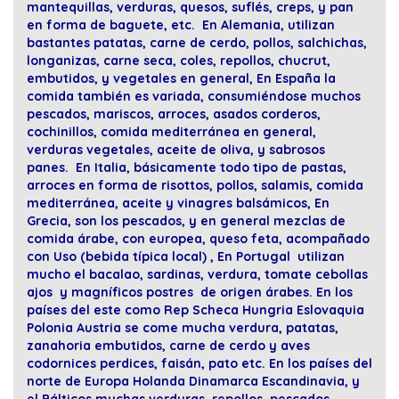
mantequillas, verduras, quesos, suflés, creps, y pan
en forma de baguete, etc. En Alemania, utilizan
bastantes patatas, carne de cerdo, pollos, salchichas,
longanizas, carne seca, coles, repollos, chucrut,
embutidos, y vegetales en general, En España la
comida también es variada, consumiéndose muchos
pescados, mariscos, arroces, asados corderos,
cochinillos, comida mediterránea en general,
verduras vegetales, aceite de oliva, y sabrosos
panes. En Italia, básicamente todo tipo de pastas,
arroces en forma de risottos, pollos, salamis, comida
mediterránea, aceite y vinagres balsámicos, En
Grecia, son los pescados, y en general mezclas de
comida árabe, con europea, queso feta, acompañado
con Uso (bebida típica local) , En Portugal utilizan
mucho el bacalao, sardinas, verdura, tomate cebollas
ajos y magníficos postres de origen árabes. En los
países del este como Rep Scheca Hungria Eslovaquia
Polonia Austria se come mucha verdura, patatas,
zanahoria embutidos, carne de cerdo y aves
codornices perdices, faisán, pato etc. En los países del
norte de Europa Holanda Dinamarca Escandinavia, y