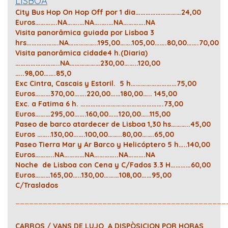
LISBOA
City Bus Hop On Hop Off por 1 dia………………………24,00
Euros………….NA…….…NA….….…NA………….NA
Visita panorâmica guiada por Lisboa 3
hrs……………….NA……………..195,00…….105,00…….80,00…….70,00
Visita panorâmica cidade4 h.(Diaria)
……………………..NA………………230,00……..120,00
…..98,00…….85,0
Exc Cintra, Cascais y Estoril. 5 h………………………75,00
Euros………370,00…….220,00……180,00….. 145,00
Exc. a Fatima 6 h. ………………………………………….73,00
Euros………295,00…….160,00……120,00…..115,00
Paseo de barco a
tardecer de Lisboa 1,30 hs………..45,00
Euros ……..130,00…….100,00……..80,00…….65,00
Paseo Tierra Mar y Ar Barco y Helicóptero 5 h…..140,00
Euros………..NA…………NA…………..NA……….NA
Noche de Lisboa con Cena y C/Fados 3.3 H…………60,00
Euros………165,00…..130,00………108,00……95,00
C/Traslados
______________________________________________
CARROS / VANS DE LUJO A DISPÒSICION POR HORAS