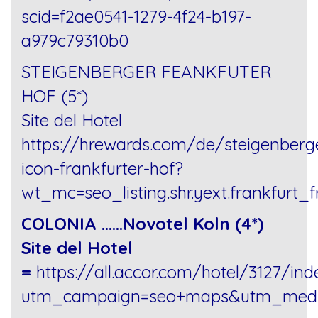
scid=f2ae0541-1279-4f24-b197-
a979c79310b0
STEIGENBERGER FEANKFUTER
HOF (5*)
Site del Hotel
https://hrewards.com/de/steigenberg
icon-frankfurter-hof?
wt_mc=seo_listing.shr.yext.frankfurt_f
COLONIA ……Novotel Koln (4*)
Site del Hotel
=
https://all.accor.com/hotel/3127/ind
utm_campaign=seo+maps&utm_medi