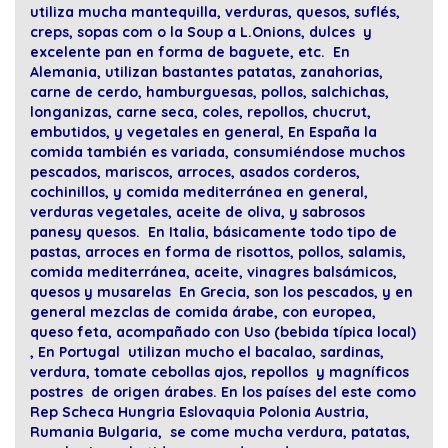
utiliza mucha mantequilla, verduras, quesos, suflés,
creps, sopas com o la Soup a L.Onions, dulces y
excelente pan en forma de baguete, etc. En
Alemania, utilizan bastantes patatas, zanahorias,
carne de cerdo, hamburguesas, pollos, salchichas,
longanizas, carne seca, coles, repollos, chucrut,
embutidos, y vegetales en general, En España la
comida también es variada, consumiéndose muchos
pescados, mariscos, arroces, asados corderos,
cochinillos, y comida mediterránea en general,
verduras vegetales, aceite de oliva, y sabrosos
panesy quesos. En Italia, básicamente todo tipo de
pastas, arroces en forma de risottos, pollos, salamis,
comida mediterránea, aceite, vinagres balsámicos,
quesos y musarelas En Grecia, son los pescados, y en
general mezclas de comida árabe, con europea,
queso feta, acompañado con Uso (bebida típica local)
, En Portugal utilizan mucho el bacalao, sardinas,
verdura, tomate cebollas ajos, repollos y magníficos
postres de origen árabes. En los países del este como
Rep Scheca Hungria Eslovaquia Polonia Austria,
Rumania Bulgaria, se come mucha verdura, patatas,