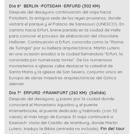
Dia 6º BERLIN -POTSDAM -ERFURD (302 KM)
Después del desayuno continuación del viaje hacia
Potsdam, la antigua sede de los reyes prusianos, donde
visitará el parque y el Palacio de Sanssouci (UNESCO). En
camino hacia Erfurt, breve parada en la ciudad de Halle
para conocer el proceso de elaboración del chocolate
Halloren. Continuación a Erfurt, conocida como la “Roma
de Turingia” por su belleza arquitectónica. Martín Lutero
en una ocasión ensalzó a la ciudad llamándola “Erfurt, la
coronada por numerosas torres”. De los numerosos
monasterios e iglesias cabe destacar la catedral de
Santa María y la iglesia de San Severo, conjunto único en
Europa de obras maestras arquitectónicas del Gótico
alemán.
Dia 7º ERFURD -FRANKFURT (262 KM) (Salida)
Después del desayuno, y paseo por la ciudad donde
conocerá el Monasterio Agustino y el puente
Krämerbrücke, el puente dedicado y habitado (con 32
casas) el más largo de Europa. El viaje continuará a
Eisenach. Visita del Castillo de Wartburg, donde Martin
Lutero, tradujo la Biblia (entrada no incluida).
Fin del tour