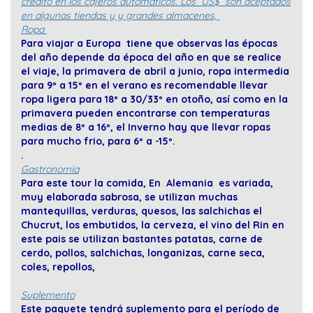
credito en los cajeros automaticos. Los US$ son aceptados
en algunas tiendas y y grandes almacenes,
Ropa
Para viajar a Europa tiene que observas las épocas
del año depende da época del año en que se realice
el viaje, la primavera de abril a junio, ropa intermedia
para 9º a 15º en el verano es recomendable llevar
ropa ligera para 18º a 30/33º en otoño, así como en la
primavera pueden encontrarse con temperaturas
medias de 8º a 16º, el Inverno hay que llevar ropas
para mucho frio, para 6º a -15º.
.
Gastronomia
Para este tour la comida, En Alemania es variada,
muy elaborada sabrosa, se utilizan muchas
mantequillas, verduras, quesos, las salchichas el
Chucrut, los embutidos, la cerveza, el vino del Rin en
este pais se utilizan bastantes patatas, carne de
cerdo, pollos, salchichas, longanizas, carne seca,
coles, repollos,
Suplemento
Este paquete tendrá suplemento para el período de