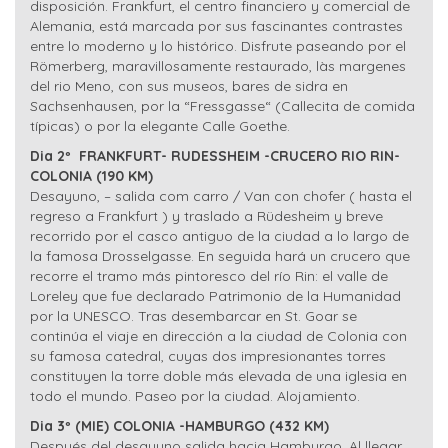
disposición. Frankfurt, el centro financiero y comercial de
Alemania, está marcada por sus fascinantes contrastes
entre lo moderno y lo histórico. Disfrute paseando por el
Römerberg, maravillosamente restaurado, làs margenes
del rio Meno, con sus museos, bares de sidra en
Sachsenhausen, por la “Fressgasse“ (Callecita de comida
típicas) o por la elegante Calle Goethe.
Dia 2º FRANKFURT- RUDESSHEIM -CRUCERO RIO RIN-
COLONIA (190 KM)
Desayuno, – salida com carro / Van con chofer ( hasta el
regreso a Frankfurt ) y traslado a Rüdesheim y breve
recorrido por el casco antiguo de la ciudad a lo largo de
la famosa Drosselgasse. En seguida hará un crucero que
recorre el tramo más pintoresco del río Rin: el valle de
Loreley que fue declarado Patrimonio de la Humanidad
por la UNESCO. Tras desembarcar en St. Goar se
continúa el viaje en dirección a la ciudad de Colonia con
su famosa catedral, cuyas dos impresionantes torres
constituyen la torre doble más elevada de una iglesia en
todo el mundo. Paseo por la ciudad. Alojamiento.
Dia 3º (MIE) COLONIA -HAMBURGO (432 KM)
Después del desayuno salida hacia Hamburgo. Al llegar