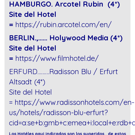
HAMBURGO. Arcotel Rubin (4*)
Site del Hotel
=
https://rubin.arcotel.com/en/
BERLIN.,…… Holywood Media (4*)
Site del Hotel
=
https://www.filmhotel.de/
ERFURD………Radisson Blu / Erfurt
Altsadt (4*)
Site del Hotel
=
https://www.radissonhotels.com/en-
us/hotels/radisson-blu-erfurt?
cid=a:se+b:gmb+c:emea+i:local+e:rdb
Los Hotéles aqui indicados son los sugeridos , de estos