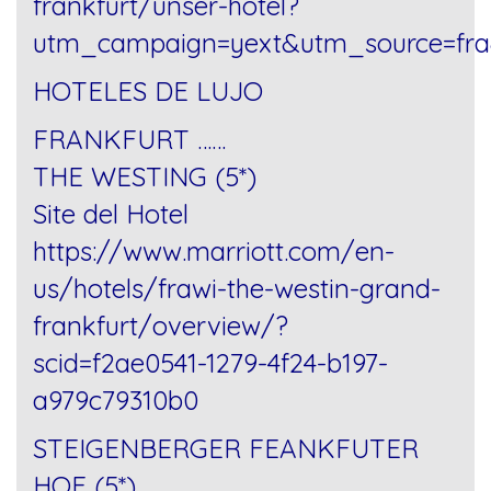
frankfurt/unser-hotel?
utm_campaign=yext&utm_source=fr
HOTELES DE LUJO
FRANKFURT ……
THE WESTING (5*)
Site del Hotel
https://www.marriott.com/en-
us/hotels/frawi-the-westin-grand-
frankfurt/overview/?
scid=f2ae0541-1279-4f24-b197-
a979c79310b0
STEIGENBERGER FEANKFUTER
HOF (5*)