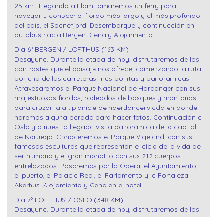
25 km.. Llegando a Flam tomaremos un ferry para
navegar y conocer el fiordo más largo y el más profundo
del país, el Sognefjord. Desembarque y continuación en
autobus hacia Bergen. Cena y Alojamiento.
Dia 6º BERGEN / LOFTHUS (163 KM)
Desayuno. Durante la etapa de hoy, disfrutaremos de los
contrastes que el paisaje nos ofrece, comenzando la ruta
por una de las carreteras más bonitas y panorámicas.
Atravesaremos el Parque Nacional de Hardanger con sus
majestuosos fiordos, rodeados de bosques y montañas
para cruzar la altiplanicie de haerdangervidda en donde
haremos alguna parada para hacer fotos. Continuación a
Oslo y a nuestra llegada visita panorámica de la capital
de Noruega. Conoceremos el Parque Vigeland, con sus
famosas esculturas que representan el ciclo de la vida del
ser humano y el gran monolito con sus 212 cuerpos
entrelazados. Pasaremos por la Ópera, el Ayuntamiento,
el puerto, el Palacio Real, el Parlamento y la Fortaleza
Akerhus. Alojamiento y Cena en el hotel.
Dia 7º LOFTHUS / OSLO (348 KM)
Desayuno. Durante la etapa de hoy, disfrutaremos de los