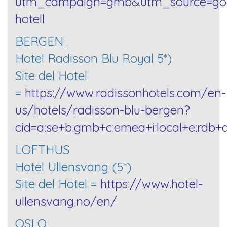
utm_campaign=gmb&utm_source=goo
hotell
BERGEN .
Hotel Radisson Blu Royal 5*)
Site del Hotel
=
https://www.radissonhotels.com/en-
us/hotels/radisson-blu-bergen?
cid=a:se+b:gmb+c:emea+i:local+e:rdb
LOFTHUS
Hotel Ullensvang (5*)
Site del Hotel =
https://www.hotel-
ullensvang.no/en/
OSLO