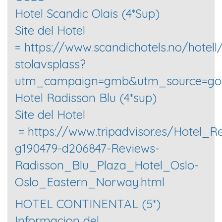
Hotel Scandic Olais (4*Sup)
Site del Hotel
= https://www.scandichotels.no/hotel
stolavsplass?
utm_campaign=gmb&utm_source=goo
Hotel Radisson Blu (4*sup)
Site del Hotel
= https://www.tripadvisor.es/Hotel_R
g190479-d206847-Reviews-
Radisson_Blu_Plaza_Hotel_Oslo-
Oslo_Eastern_Norway.html
HOTEL CONTINENTAL (5*)
Informacion del