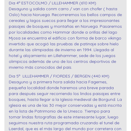
Dia 4º ESTOCOLMO / LILLEHAMMER (610 KM)
Desayuno y salida conm carro / van con chofer ( hasta
Oslo) hacia Noruega. Recorreremos los bellos campos de
cereales y lagos suecos para llegar a los impresionantes
paisajes de bosques y montañas en Noruega. Pasaremos
por localidades como Hammar donde a orillas del lago
Mjosa se encuentra el edificio con forma de barco vikingo
invertido que acogió las pruebas de patinaje sobre hielo
durante las olimpiadas de invierno en 1994. Llegada al
hotel y alojamiento en Lillehammer, sede de los juegos
olimpicos además de uno de los centros deportivos de
invierno más conocidos del país.
Dia 5º LILLEHAMMER / FIORDES / BERGEN (440 KM)
Desayuno y a primera hora salida hacia Fagernes,
pequeña localidad donde haremos una breve parada
para después seguir recorriendo los lindos paisajes entre
bosques, hasta llegar a la Iglesia medieval de Borgund. La
iglesia es una de las 30 mejor conservadas y está inscrita
en la lista de Patrimonio de la Unesco. Tiempo para
tomar lindas fotografías de este interesante lugar, luego
seguimos nuestra ruta programada cruzando el tunel de
Laerdal, que es el más largo del mundo por carretera con