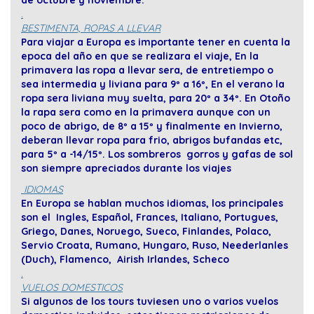
de octubre y noviembre.
.
BESTIMENTA, ROPAS A LLEVAR
Para viajar a Europa es importante tener en cuenta la
epoca del año en que se realizara el viaje, En la
primavera las ropa a llevar sera, de entretiempo o
sea intermedia y liviana para 9º a 16º, En el verano la
ropa sera liviana muy suelta, para 20º a 34º. En Otoño
la rapa sera como en la primavera aunque con un
poco de abrigo, de 8º a 15º y finalmente en Invierno,
deberan llevar ropa para frio, abrigos bufandas etc,
para 5º a -14/15º. Los sombreros gorros y gafas de sol
son siempre apreciados durante los viajes
IDIOMAS
En Europa se hablan muchos idiomas, los principales
son el Ingles, Español, Frances, Italiano, Portugues,
Griego, Danes, Noruego, Sueco, Finlandes, Polaco,
Servio Croata, Rumano, Hungaro, Ruso, Neederlanles
(Duch), Flamenco, Airish Irlandes, Scheco
.
VUELOS DOMESTICOS
Si algunos de los tours tuviesen uno o varios vuelos