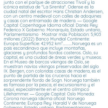
junto con el parque de atracciones Tívoli y la
icónica estatua de "La Sirenita". Odense es la
ciudad natal del escritor Hans Christian Andersen,
con un centro medieval con calles de adoquines
y casas con entramado de madera. ― Google
Capital: Copenhague Idioma oficial: Danés Rey:
Federico X Gobierno: Monarquía, Estado unitario,
Parlamentarismo · Mostrar más Población: 5,903
millones (2022) Banco Mundial Continente:
Europa Superficie: 42.952 km².............Noruega es un
país escandinavo que incluye montañas,
glaciares y profundos fiordos costeros. Oslo, su
capital, es una ciudad de áreas verdes y museos.
En el Museo de barcos vikingos de Oslo, se
muestran navíos vikingos preservados del siglo
IX. Bergen, con coloridas casas de madera, es el
punto de partida de los cruceros hacia el
sorprendente fiordo de Sogn. Noruega también
es famosa por la pesca, el excursionismo y el
esquí, especialmente en el centro olímpico
Lillehammer. ― Google Capital: Oslo Moneda:
Corona noruega Idioma oficial: Noruego
Continente: Europa Rey: Harald V de Noruega
Gobierno: Estado unitario, Parlamentarismo,