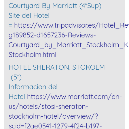
Courtyard By Marriott (4*Sup)
Site del Hotel
=
https://www.tripadvisor.es/Hotel_Re
g189852-d1657236-Reviews-
Courtyard_by_Marriott_Stockholm_
Stockholm.html
HOTEL SHERATON. STOKOLM
(5*)
Informacion del
Hotel
https://www.marriott.com/en-
us/hotels/stosi-sheraton-
stockholm-hotel/overview/?
scid=f2ae0541-1279-4f24-b197-