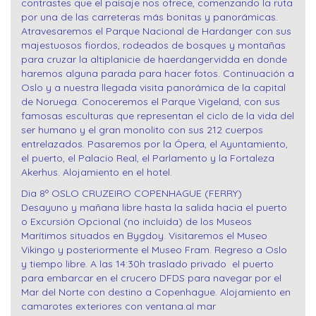
contrastes que el paisaje nos ofrece, comenzando la ruta
por una de las carreteras más bonitas y panorámicas.
Atravesaremos el Parque Nacional de Hardanger con sus
majestuosos fiordos, rodeados de bosques y montañas
para cruzar la altiplanicie de haerdangervidda en donde
haremos alguna parada para hacer fotos. Continuación a
Oslo y a nuestra llegada visita panorámica de la capital
de Noruega. Conoceremos el Parque Vigeland, con sus
famosas esculturas que representan el ciclo de la vida del
ser humano y el gran monolito con sus 212 cuerpos
entrelazados. Pasaremos por la Ópera, el Ayuntamiento,
el puerto, el Palacio Real, el Parlamento y la Fortaleza
Akerhus. Alojamiento en el hotel.
Dia 8º OSLO CRUZEIRO COPENHAGUE (FERRY)
Desayuno y mañana libre hasta la salida hacia el puerto
o Excursión Opcional (no incluida) de los Museos
Marítimos situados en Bygdoy. Visitaremos el Museo
Vikingo y posteriormente el Museo Fram. Regreso a Oslo
y tiempo libre. A las 14:30h traslado privado el puerto
para embarcar en el crucero DFDS para navegar por el
Mar del Norte con destino a Copenhague. Alojamiento en
camarotes exteriores con ventana.al mar