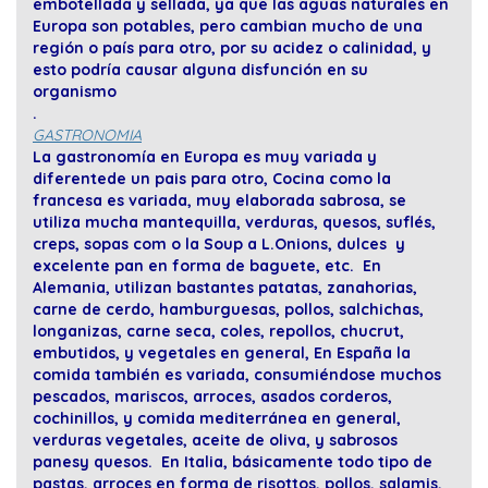
embotellada y sellada, ya que las aguas naturales en
Europa son potables, pero cambian mucho de una
región o país para otro, por su acidez o calinidad, y
esto podría causar alguna disfunción en su
organismo
.
GASTRONOMIA
La gastronomía en Europa es muy variada y
diferentede un pais para otro, Cocina como la
francesa es variada, muy elaborada sabrosa, se
utiliza mucha mantequilla, verduras, quesos, suflés,
creps, sopas com o la Soup a L.Onions, dulces y
excelente pan en forma de baguete, etc. En
Alemania, utilizan bastantes patatas, zanahorias,
carne de cerdo, hamburguesas, pollos, salchichas,
longanizas, carne seca, coles, repollos, chucrut,
embutidos, y vegetales en general, En España la
comida también es variada, consumiéndose muchos
pescados, mariscos, arroces, asados corderos,
cochinillos, y comida mediterránea en general,
verduras vegetales, aceite de oliva, y sabrosos
panesy quesos. En Italia, básicamente todo tipo de
pastas, arroces en forma de risottos, pollos, salamis,