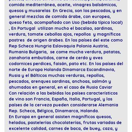
comida mediterránea, aceite, vinagres balsámicos,
quesos y musarelas En Grecia, son los pescados, y en
general mezclas de comida árabe, con europea,
queso feta, acompañado con Uso (bebida típica local)
, En Portugal utilizan mucho el bacalao, sardinas,
verdura, tomate cebollas ajos, repollos y magníficos
postres de origen árabes. En los países del este como
Rep Scheca Hungria Eslovaquia Polonia Austria,
Rumania Bulgaria, se come mucha verdura, patatas,
zanahoria embutidos, carne de cerdo y aves
codornices perdices, faisán, pato etc. En los países del
norte de Europa Holanda Dinamarca Escandinavia,
Rusia y el Bálticos muchas verduras, repollos,
pescados, arenques sardinas, anchoas, salmón y
ahumados en general, en el caso de Rusia Caviar
Con relación a las bebidas los países característicos
de vino son Francia, España, Italia, Portugal, y los
países de la cerveza pueden considerarse Alemania
Rep. Scheca, Bélgica, Dinamarca, Holanda.
En Europa en general asisten magníficos quesos,
helados, pastelerías chocolaterías, frutas variadas de
excelente calidad, carnes de baca, de buey, caza, y