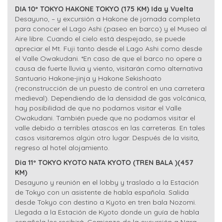
DIA 10º TOKYO HAKONE TOKYO (175 KM) Ida y Vuelta
Desayuno, – y excursión a Hakone de jornada completa
para conocer el Lago Ashi (paseo en barco) y el Museo al
Aire libre. Cuando el cielo está despejado, se puede
apreciar el Mt. Fuji tanto desde el Lago Ashi como desde
el Valle Owakudani. *En caso de que el barco no opere a
causa de fuerte lluvia y viento, visitarán como alternativa
Santuario Hakone-jinja y Hakone Sekishoato
(reconstrucción de un puesto de control en una carretera
medieval). Dependiendo de la densidad de gas volcánica,
hay posibilidad de que no podamos visitar el Valle
Owakudani. También puede que no podamos visitar el
valle debido a terribles atascos en las carreteras. En tales
casos visitaremos algún otro lugar. Después de la visita,
regreso al hotel alojamiento.
Dia 11º TOKYO KYOTO NATA KYOTO (TREN BALA )(457
KM)
Desayuno y reunión en el lobby y traslado a la Estación
de Tokyo con un asistente de habla española. Salida
desde Tokyo con destino a Kyoto en tren bala Nozomi.
Llegada a la Estación de Kyoto donde un guía de habla