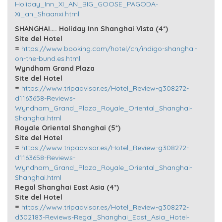
Holiday_Inn_XI_AN_BIG_GOOSE_PAGODA-
Xi_an_Shaanxi.html
SHANGHAI…. Holiday Inn Shanghai Vista (4*)
Site del Hotel
=
https://www.booking.com/hotel/cn/indigo-shanghai-
on-the-bund.es.html
Wyndham Grand Plaza
Site del Hotel
=
https://www.tripadvisor.es/Hotel_Review-g308272-
d1163658-Reviews-
Wyndham_Grand_Plaza_Royale_Oriental_Shanghai-
Shanghai.html
Royale Oriental Shanghai (5*)
Site del Hotel
=
https://www.tripadvisor.es/Hotel_Review-g308272-
d1163658-Reviews-
Wyndham_Grand_Plaza_Royale_Oriental_Shanghai-
Shanghai.html
Regal Shanghai East Asia (4*)
Site del Hotel
=
https://www.tripadvisor.es/Hotel_Review-g308272-
d302183-Reviews-Regal_Shanghai_East_Asia_Hotel-