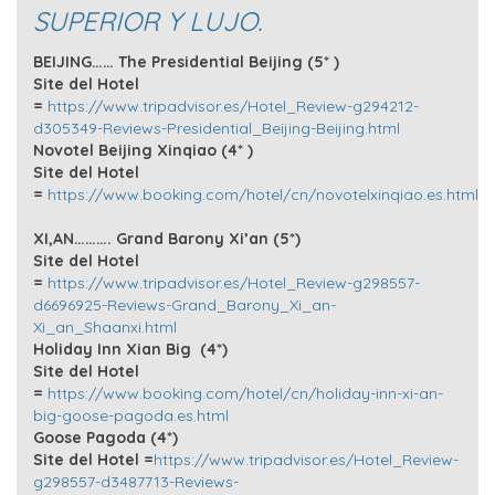
SUPERIOR Y LUJO.
BEIJING……
The Presidential Beijing (5* )
Site del Hotel
=
https://www.tripadvisor.es/Hotel_Review-g294212-
d305349-Reviews-Presidential_Beijing-Beijing.html
Novotel Beijing Xinqiao (4* )
Site del Hotel
=
https://www.booking.com/hotel/cn/novotelxinqiao.es.html
XI,AN………. Grand Barony Xi’an (5*)
Site del Hotel
=
https://www.tripadvisor.es/Hotel_Review-g298557-
d6696925-Reviews-Grand_Barony_Xi_an-
Xi_an_Shaanxi.html
Holiday Inn Xian Big (4*)
Site del Hotel
=
https://www.booking.com/hotel/cn/holiday-inn-xi-an-
big-goose-pagoda.es.html
Goose Pagoda (4*)
Site del Hotel =
https://www.tripadvisor.es/Hotel_Review-
g298557-d3487713-Reviews-