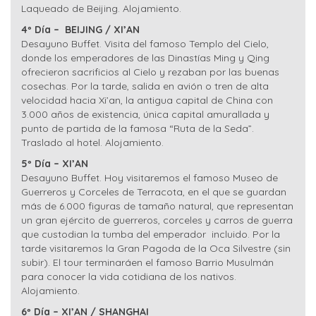
Laqueado de Beijing. Alojamiento.
4º Día – BEIJING / XI’AN
Desayuno Buffet. Visita del famoso Templo del Cielo,
donde los emperadores de las Dinastías Ming y Qing
ofrecieron sacrificios al Cielo y rezaban por las buenas
cosechas. Por la tarde, salida en avión o tren de alta
velocidad hacia Xi’an, la antigua capital de China con
3.000 años de existencia, única capital amurallada y
punto de partida de la famosa “Ruta de la Seda”.
Traslado al hotel. Alojamiento.
5º Día – XI’AN
Desayuno Buffet. Hoy visitaremos el famoso Museo de
Guerreros y Corceles de Terracota, en el que se guardan
más de 6.000 figuras de tamaño natural, que representan
un gran ejército de guerreros, corceles y carros de guerra
que custodian la tumba del emperador incluido. Por la
tarde visitaremos la Gran Pagoda de la Oca Silvestre (sin
subir). El tour terminaráen el famoso Barrio Musulmán
para conocer la vida cotidiana de los nativos.
Alojamiento.
6º Día – XI’AN / SHANGHAI