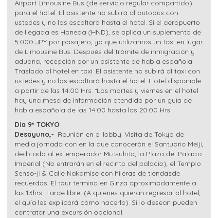
Airport Limousine Bus (de servicio regular compartido)
para el hotel. El asistente no subirá al autobús con
ustedes y no los escoltará hasta el hotel. Si el aeropuerto
de llegada es Haneda (HND), se aplica un suplemento de
5.000 JPY por pasajero, ya que utilizamos un taxi en lugar
de Limousine Bus. Después del trámite de inmigración y
aduana, recepción por un asistente de habla española.
Traslado al hotel en taxi. El asistente no subirá al taxi con
ustedes y no los escoltará hasta el hotel. Hotel disponible
a partir de las 14:00 Hrs. *Los martes y viernes en el hotel
hay una mesa de información atendida por un guía de
habla española de las 14:00 hasta las 20:00 Hrs .
Dia 9º TOKYO
Desayuno,-
Reunión en el lobby. Visita de Tokyo de
media jornada con en la que conocerán el Santuario Meiji,
dedicado al ex-emperador Mutsuhito, la Plaza del Palacio
Imperial (No entrarán en el recinto del palacio), el Templo
Senso-ji & Calle Nakamise con hileras de tiendasde
recuerdos. El tour termina en Ginza aproximadamente a
las 13hrs. Tarde libre. (A quienes quieran regresar al hotel,
el guía les explicará cómo hacerlo). Si lo desean pueden
contratar una excursión opcional.