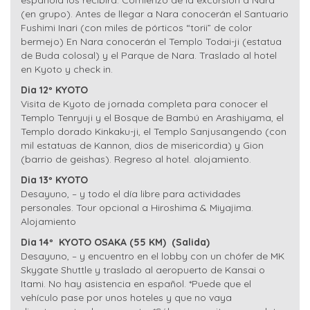
española los recibirá. Comienzo de la excursión a Nara
(en grupo). Antes de llegar a Nara conocerán el Santuario
Fushimi Inari (con miles de pórticos “torii” de color
bermejo) En Nara conocerán el Templo Todai-ji (estatua
de Buda colosal) y el Parque de Nara. Traslado al hotel
en Kyoto y check in.
Dia 12º KYOTO
Visita de Kyoto de jornada completa para conocer el
Templo Tenryuji y el Bosque de Bambú en Arashiyama, el
Templo dorado Kinkaku-ji, el Templo Sanjusangendo (con
mil estatuas de Kannon, dios de misericordia) y Gion
(barrio de geishas). Regreso al hotel. alojamiento.
Dia 13º KYOTO
Desayuno, – y todo el día libre para actividades
personales. Tour opcional a Hiroshima & Miyajima.
Alojamiento
Dia 14º KYOTO OSAKA (55 KM) (Salida)
Desayuno, – y encuentro en el lobby con un chófer de MK
Skygate Shuttle y traslado al aeropuerto de Kansai o
Itami. No hay asistencia en español. *Puede que el
vehículo pase por unos hoteles y que no vaya