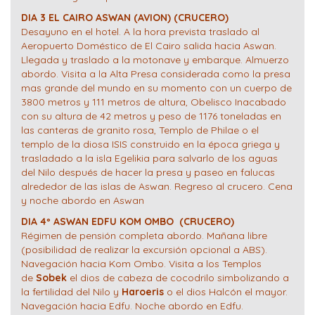
DIA 3 EL CAIRO ASWAN (AVION) (CRUCERO)
Desayuno en el hotel. A la hora prevista traslado al
Aeropuerto Doméstico de El Cairo salida hacia Aswan.
Llegada y traslado a la motonave y embarque. Almuerzo
abordo. Visita a la Alta Presa considerada como la presa
mas grande del mundo en su momento con un cuerpo de
3800 metros y 111 metros de altura, Obelisco Inacabado
con su altura de 42 metros y peso de 1176 toneladas en
las canteras de granito rosa, Templo de Philae o el
templo de la diosa ISIS construido en la época griega y
trasladado a la isla Egelikia para salvarlo de los aguas
del Nilo después de hacer la presa y paseo en falucas
alrededor de las islas de Aswan. Regreso al crucero. Cena
y noche abordo en Aswan
DIA 4º ASWAN EDFU KOM OMBO (CRUCERO)
Régimen de pensión completa abordo. Mañana libre
(posibilidad de realizar la excursión opcional a ABS).
Navegación hacia Kom Ombo. Visita a los Templos
de
Sobek
el dios de cabeza de cocodrilo simbolizando a
la fertilidad del Nilo y
Haroeris
o el dios Halcón el mayor.
Navegación hacia Edfu. Noche abordo en Edfu.