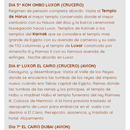
DIA 5º KOM OMBO LUXOR (CRUCERO)
Régimen de pensión completa abordo. Visita al
Templo
de Horus
el mejor templo conservado donde el mejor
santuario con su Nauos del dios y la barca ceremonial.
Navegación hacia Luxor, Templos de Karnak o los
templos del
Karnak
que se considera el templo mas
grande de Egipto con su avenida de carneros y su sala
de 132 columnas y el templo de
Luxor
construido por
Amenofis III y Ramsis II con su famosa avenida de
esfinges . Noche abordo en Luxor.
DIA 6º LUXOR EL CAIRO (CRUCERO) (AVION)
Desayuno, y desembarque. Visita al Valle de los Reyes
donde se encuentra las tumbas de los reyes del imperio
nuevo cuando era Tebas capital de Egipto, Reinas donde
las tumbas de las reinas y los príncipes, el templo de
Habu o madinet Habu el templo funerario del rey Ramses
III, Colosos de Memnon. A la hora prevista traslado al
aeropuerto de Luxor para embarcar en el vuelo con
destino a El Cairo. Recepción, asistencia, y traslado al
hotel. Alojamiento
Día 7º EL CAIRO DUBAI (AVION)