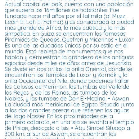
Actual capital del país, cuenta con una población
que supera los 16millones de habitantes. Fue
fundada hace mil años por el fatimita (al Muzz
Ledin El Lah El Fátima) y es considerada la ciudad
más grande de África, la más caótica y la más
simpática. En Guiza se encuentran las famosas
Pirámides de Queops, Quefren y Micerinos • Luxor
Es una de las ciudades únicas por su estilo en el
mundo. Está repleta de monumentos que nos
hablan y demuestran la grandeza de los antiguos
egipcios desde miles de años antes de Jesucristo.
Se divide en dos orillas: la orilla Oriental, donde se
encuentran los Templos de Luxor y Karnak y la
orilla Occidental del Nilo, donde podemos hallar
los Colosos de Memnon, las tumbas del Valle de
los Reyes y de las Reinas, las tumbas de los
Nobles, y las tumbas de Deir El-Medina. • Aswan
La ciudad más meridional de Egipto. Situada junto
a las dos grandes presas que retienen las aguas
del lago Nasser. En las proximidades de la
primera catarata, en una isla se levanta el templo
de Philae, dedicado a Isis. • Abu Simbel Situado a
300 km. al sur de Aswan, se encuentran los