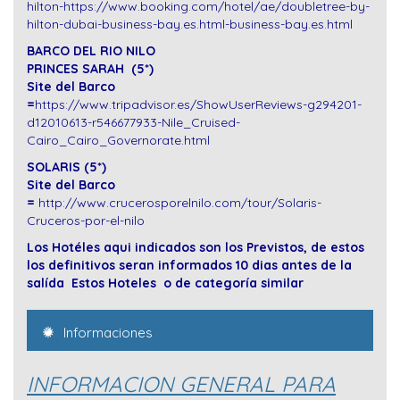
hilton-https://www.booking.com/hotel/ae/doubletree-by-
hilton-dubai-business-bay.es.html-business-bay.es.html
BARCO DEL RIO NILO
PRINCES SARAH (5*)
Site del Barco
=
https://www.tripadvisor.es/ShowUserReviews-g294201-
d12010613-r546677933-Nile_Cruised-
Cairo_Cairo_Governorate.html
SOLARIS (5*)
Site del Barco
=
http://www.crucerosporelnilo.com/tour/Solaris-
Cruceros-por-el-nilo
Los Hotéles aqui indicados son los Previstos, de estos
los definitivos seran informados 10 dias antes de la
salída
Estos Hoteles o de categoría similar
Informaciones
INFORMACION GENERAL PARA