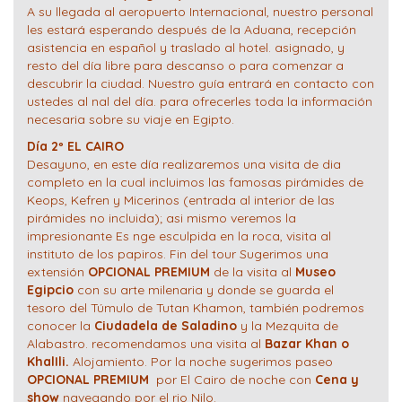
A su llegada al aeropuerto Internacional, nuestro personal
les estará esperando después de la Aduana, recepción
asistencia en español y traslado al hotel. asignado, y
resto del día libre para descanso o para comenzar a
descubrir la ciudad. Nuestro guía entrará en contacto con
ustedes al nal del día. para ofrecerles toda la información
necesaria sobre su viaje en Egipto.
Día 2º EL CAIRO
Desayuno, en este día realizaremos una visita de dia
completo en la cual incluimos las famosas pirámides de
Keops, Kefren y Micerinos (entrada al interior de las
pirámides no incluida); asi mismo veremos la
impresionante Es nge esculpida en la roca, visita al
instituto de los papiros. Fin del tour Sugerimos una
extensión
OPCIONAL PREMIUM
de la visita al
Museo
Egipcio
con su arte milenaria y donde se guarda el
tesoro del Túmulo de Tutan Khamon, también podremos
conocer la
Ciudadela de Saladino
y la Mezquita de
Alabastro. recomendamos una visita al
Bazar Khan o
KhalIli.
Alojamiento. Por la noche sugerimos paseo
OPCIONAL PREMIUM
por El Cairo de noche con
Cena y
show
navegando por el rio Nilo.