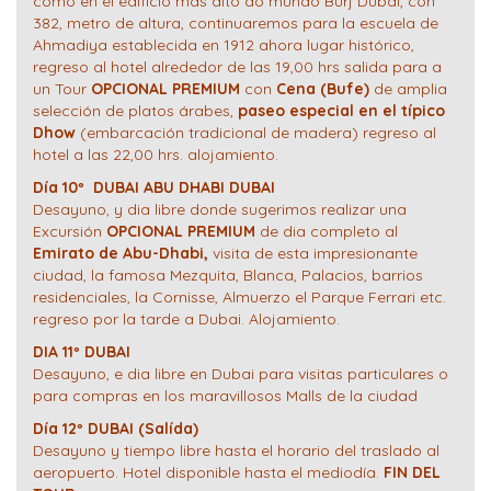
como en el edifício mas alto do mundo Burj Dubai, con
382, metro de altura, continuaremos para la escuela de
Ahmadiya establecida en 1912 ahora lugar histórico,
regreso al hotel alrededor de las 19,00 hrs salida para a
un Tour
OPCIONAL PREMIUM
con
Cena (Bufe)
de amplia
selección de platos árabes,
paseo especial en el típico
Dhow
(embarcación tradicional de madera) regreso al
hotel a las 22,00 hrs. alojamiento.
Día 10º DUBAI ABU DHABI DUBAI
Desayuno, y dia libre donde sugerimos realizar una
Excursión
OPCIONAL PREMIUM
de dia completo al
Emirato de Abu-Dhabi,
visita de esta impresionante
ciudad, la famosa Mezquita, Blanca, Palacios, barrios
residenciales, la Cornisse, Almuerzo el Parque Ferrari etc.
regreso por la tarde a Dubai. Alojamiento.
DIA 11º DUBAI
Desayuno, e dia libre en Dubai para visitas particulares o
para compras en los maravillosos Malls de la ciudad
Día 12º DUBAI (Salída)
Desayuno y tiempo libre hasta el horario del traslado al
aeropuerto. Hotel disponible hasta el mediodía.
FIN DEL