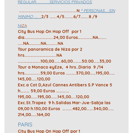
REGULAR……………SERVICIOS PRIVADOS
………………………………………………….N
º PERSONAS…..SIN
MINIMO ….. ..
2/3 …….4/5………6/7……..8 /9
N
IZA
City Bus Hop On Hop Off por 1
dia………………………..24,00 Euros……………NA……..
…..NA…………NA………..NA
Tour panoramica de Niza por 2
hrs…………………………..NA
…………………..100,00…….60,00………50.00……35,00
Tour a Monaco eyEze, 4 hrs..Diaria 9 /14
hrs…………….59,00 Euros ……….370,00……195,00……
145,00……120,00
Exc.a Cot D,Azul Cannes Antibers S.P Vance 5
h………
59,00 Euros ……….…
195,00…….195,00…….145,00…..120,00
Exc.St.Tropez 9 h.Salidas Mar-Jue-Sab)a las
09,00 h.130,00 Euros ……….482,00…….340,00……
214,00……164,00
PARIS
City Bus Hop On Hop Off por 1