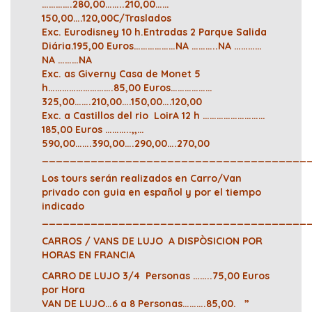
………….280,00……..210,00……
150,00….120,00C/Traslados
Exc. Eurodisney 10 h.Entradas 2 Parque Salida
Diária.195,00 Euros………………NA ………..NA …………
NA ………NA
Exc. as Giverny Casa de Monet 5
h……………………….85,00 Euros………………
325,00…….210,00….150,00….120,00
Exc. a Castillos del rio
LoirA 12 h ………………………
185,00 Euros ………..,,…
590,00…….390,00….290,00….270,00
______________________________________
Los tours serán realizados en Carro/Van
privado con guia en español y por el tiempo
indicado
______________________________________
CARROS / VANS DE LUJO A DISPÒSICION POR
HORAS EN FRANCIA
CARRO DE LUJO 3/4 Personas ……..75,00 Euros
por Hora
VAN DE LUJO…6 a 8 Personas……….85,00. ”