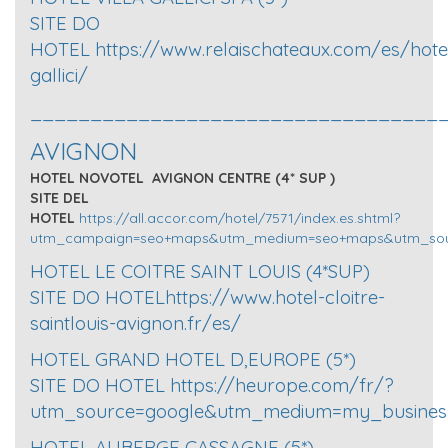
SITE DO
HOTEL
https://www.relaischateaux.com/es/hotel
gallici/
__________________________________
AVIGNON
HOTEL NOVOTEL AVIGNON CENTRE (4* SUP )
SITE DEL
HOTEL
https://all.accor.com/hotel/7571/index.es.shtml?
utm_campaign=seo+maps&utm_medium=seo+maps&utm_sou
HOTEL LE COITRE SAINT LOUIS (4*SUP)
SITE DO HOTEL
https://www.hotel-cloitre-
saintlouis-avignon.fr/es/
HOTEL GRAND HOTEL D,EUROPE (5*)
SITE DO HOTEL
https://heurope.com/fr/?
utm_source=google&utm_medium=my_busines
HOTEL AUBERGE CASSAGNE (5*)