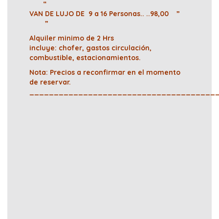
“
VAN DE LUJO DE 9 a 16 Personas.. ..98,00 ”
”
Alquiler minimo de 2 Hrs
incluye: chofer, gastos circulación,
combustible, estacionamientos.
Nota: Precios a reconfirmar en el momento
de reservar.
______________________________________