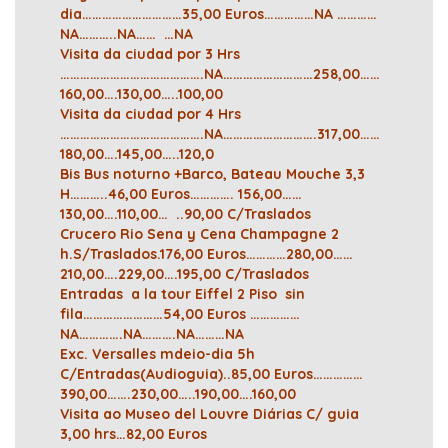
dia…………………………35,00 Euros……………NA …………
NA………..NA…… …NA
Visita da ciudad por 3 Hrs
…………………………………….NA………………………258,00……
160,00….130,00…..100,00
Visita da ciudad por 4 Hrs
…………………………………….NA……………………….317,00……
180,00….145,00…..120,0
Bis Bus noturno +Barco, Bateau Mouche 3,3
H………..46,00 Euros…………. 156,00……
130,00….110,00… ..90,00 C/Traslados
Crucero Rio Sena y Cena Champagne 2
h.S/Traslados.176,00 Euros…………280,00……
210,00….229,00….195,00 C/Traslados
Entradas a la tour Eiffel 2 Piso sin
fila……………………54,00 Euros ……………
NA………….NA……….NA………NA
Exc. Versalles mdeio-dia 5h
C/Entradas(Audioguia)..85,00 Euros……………
390,00…….230,00…..190,00….160,00
Visita ao Museo del Louvre Diárias C/ guia
3,00 hrs…82,00 Euros