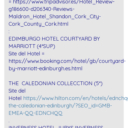
=
https://www.tripadvisor.es/Hotel_Review-
g186600-d206340-Reviews-
Maldron_Hotel_Shandon_Cork_City-
Cork_County_Cork.html
:
EDIMBURGO HOTEL COURTYARD BY
MARRIOTT (4*SUP)
Site del Hotel =
https://www.booking.com/hotel/gb/courtyard-
by-marriott-edinburgh.es.html
THE CALEDONIAN COLLECCTION (5*)
Site del
Hotel
https://www.hilton.com/en/hotels/ednchq
the-caledonian-edinburgh/?SEO_id=GMB-
EMEA-QQ-EDNCHQQ
.
INVERNESS HOTEL JURYS INVERNESS