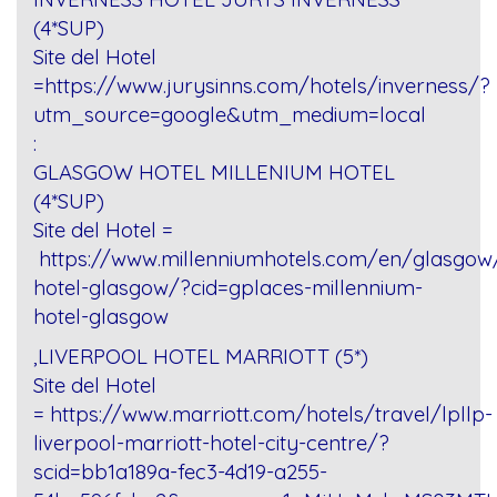
(4*SUP)
Site del Hotel
=
https://www.jurysinns.com/hotels/inverness/?
utm_source=google&utm_medium=local
:
GLASGOW HOTEL MILLENIUM HOTEL
(4*SUP)
Site del Hotel =
https://www.millenniumhotels.com/en/glasgow
hotel-glasgow/?cid=gplaces-millennium-
hotel-glasgow
,
LIVERPOOL HOTEL MARRIOTT (5*)
Site del Hotel
=
https://www.marriott.com/hotels/travel/lpllp-
liverpool-marriott-hotel-city-centre/?
scid=bb1a189a-fec3-4d19-a255-