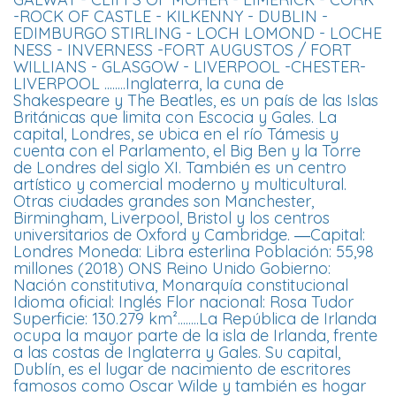
-ROCK OF CASTLE - KILKENNY - DUBLIN -
EDIMBURGO STIRLING - LOCH LOMOND - LOCHE
NESS - INVERNESS -FORT AUGUSTOS / FORT
WILLIANS - GLASGOW - LIVERPOOL -CHESTER-
LIVERPOOL ........Inglaterra, la cuna de
Shakespeare y The Beatles, es un país de las Islas
Británicas que limita con Escocia y Gales. La
capital, Londres, se ubica en el río Támesis y
cuenta con el Parlamento, el Big Ben y la Torre
de Londres del siglo XI. También es un centro
artístico y comercial moderno y multicultural.
Otras ciudades grandes son Manchester,
Birmingham, Liverpool, Bristol y los centros
universitarios de Oxford y Cambridge. ―Capital:
Londres Moneda: Libra esterlina Población: 55,98
millones (2018) ONS Reino Unido Gobierno:
Nación constitutiva, Monarquía constitucional
Idioma oficial: Inglés Flor nacional: Rosa Tudor
Superficie: 130.279 km²........La República de Irlanda
ocupa la mayor parte de la isla de Irlanda, frente
a las costas de Inglaterra y Gales. Su capital,
Dublín, es el lugar de nacimiento de escritores
famosos como Oscar Wilde y también es hogar