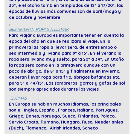
35º, e el otoño también templados de 12º a 17/20º, las
épocas de lluvias más comunes son de abril/mayo y
de octubre y noviembre.
.
BESTIMENTA, ROPAS A LLEVAR
Para viajar a Europa es importante tener en cuenta la
epoca del año en que se realizara el viaje, En la
primavera las ropa a llevar sera, de entretiempo o
sea intermedia y liviana para 9º a 16º, En el verano la
ropa sera liviana muy suelta, para 20º a 34º. En Otoño
la rapa sera como en la primavera aunque con un
poco de abrigo, de 8º a 15º y finalmente en Invierno,
deberan llevar ropa para frio, abrigos bufandas etc,
para 5º a -14/15º. Los sombreros gorros y gafas de sol
son siempre apreciados durante los viajes
IDIOMAS
En Europa se hablan muchos idiomas, los principales
son el Ingles, Español, Frances, Italiano, Portugues,
Griego, Danes, Noruego, Sueco, Finlandes, Polaco,
Servio Croata, Rumano, Hungaro, Ruso, Neederlanles
(Duch), Flamenco, Airish Irlandes, Scheco
.