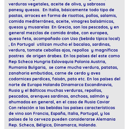
verduras vegetales, aceite de oliva, y sabrosos
panesy quesos. En Italia, básicamente todo tipo de
pastas, arroces en forma de risottos, pollos, salamis,
comida mediterránea, aceite, vinagres balsámicos,
quesos y musarelas En Grecia, son los pescados, y en
general mezclas de comida árabe, con europea,
queso feta, acompañado con Uso (bebida típica local)
, En Portugal utilizan mucho el bacalao, sardinas,
verdura, tomate cebollas ajos, repollos y magníficos
postres de origen árabes. En los países del este como
Rep Scheca Hungria Eslovaquia Polonia Austria,
Rumania Bulgaria, se come mucha verdura, patatas,
zanahoria embutidos, carne de cerdo y aves
codornices perdices, faisán, pato etc. En los países del
norte de Europa Holanda Dinamarca Escandinavia,
Rusia y el Bálticos muchas verduras, repollos,
pescados, arenques sardinas, anchoas, salmón y
ahumados en general, en el caso de Rusia Caviar
Con relación a las bebidas los países característicos
de vino son Francia, España, Italia, Portugal, y los
países de la cerveza pueden considerarse Alemania
Rep. Scheca, Bélgica, Dinamarca, Holanda.