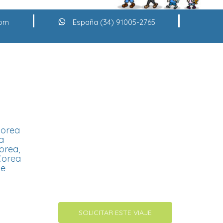
com
España (34) 91005-2765
Corea
a
orea,
 Corea
ue
SOLICITAR ESTE VIAJE