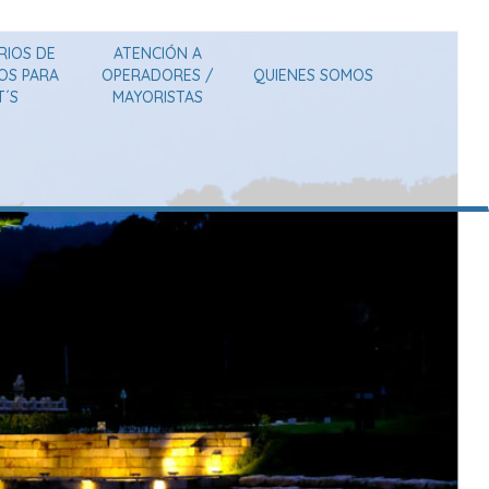
RIOS DE
ATENCIÓN A
IOS PARA
OPERADORES /
QUIENES SOMOS
T´S
MAYORISTAS