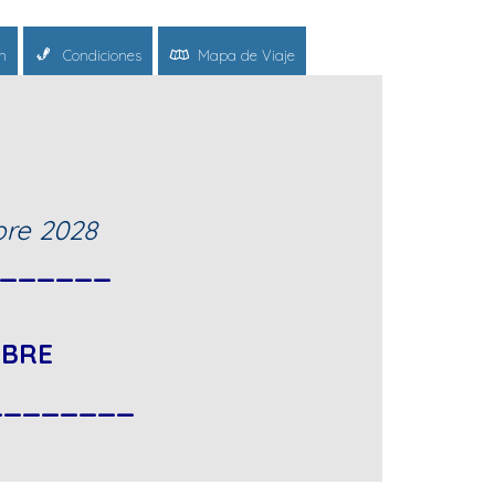
n
Condiciones
Mapa de Viaje
bre 2028
_______
MBRE
________