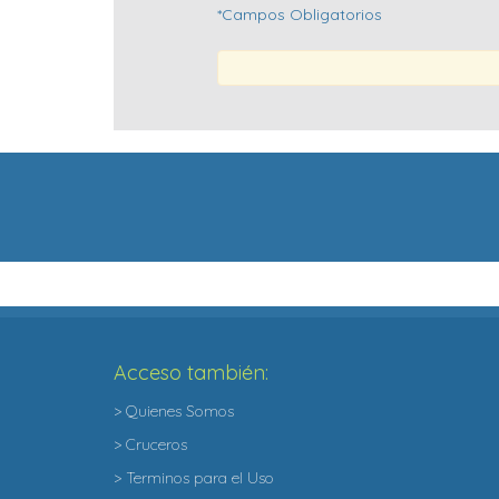
*Campos Obligatorios
Acceso también:
> Quienes Somos
> Cruceros
> Terminos para el Uso