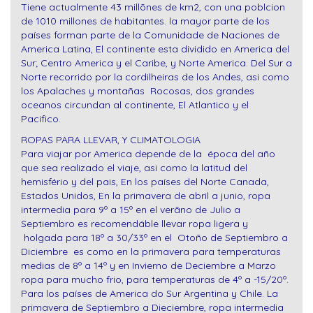
Tiene actualmente 43 millõnes de km2, con una poblcion
de 1010 millones de habitantes. la mayor parte de los
países forman parte de la Comunidade de Naciones de
America Latina, El continente esta dividido en America del
Sur; Centro America y el Caribe, y Norte America. Del Sur a
Norte recorrido por la cordilheiras de los Andes, asi como
los Apalaches y montañas Rocosas, dos grandes
oceanos circundan al continente, El Atlantico y el
Pacifico.
ROPAS PARA LLEVAR, Y CLIMATOLOGIA
Para viajar por America depende de la época del año
que sea realizado el viaje, asi como la latitud del
hemisfério y del pais, En los países del Norte Canada,
Estados Unidos, En la primavera de abril a junio, ropa
intermedia para 9º a 15º en el verãno de Julio a
Septiembro es recomendáble llevar ropa ligera y
holgada para 18º a 30/33º en el Otoño de Septiembro a
Diciembre es como en la primavera para temperaturas
medias de 8º a 14º y en Invierno de Deciembre a Marzo
ropa para mucho frio, para temperaturas de 4º a -15/20º.
Para los países de America do Sur Argentina y Chile. La
primavera de Septiembro a Dieciembre, ropa intermedia