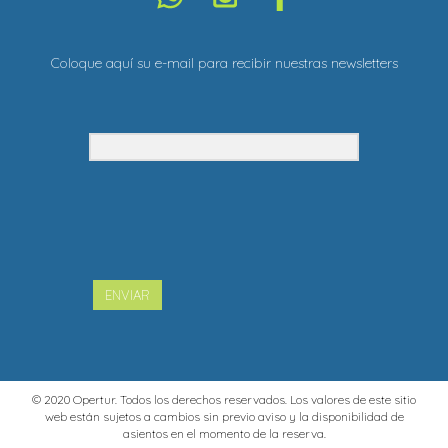
Coloque aquí su e-mail para recibir nuestras newsletters
ENVIAR
© 2020 Opertur. Todos los derechos reservados. Los valores de este sitio
web están sujetos a cambios sin previo aviso y la disponibilidad de
asientos en el momento de la reserva.