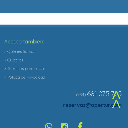
Acceso también:
> Quienes Somos
> Cruceros
> Terminos para el Uso
> Política de Privacidad
681 075 705
(+34)
^
reservas@opertur.com