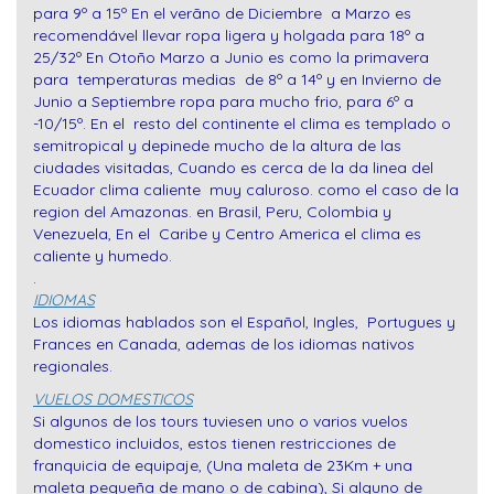
para 9º a 15º En el verãno de Diciembre a Marzo es
recomendável llevar ropa ligera y holgada para 18º a
25/32º En Otoño Marzo a Junio es como la primavera
para temperaturas medias de 8º a 14º y en Invierno de
Junio a Septiembre ropa para mucho frio, para 6º a
-10/15º. En el resto del continente el clima es templado o
semitropical y depinede mucho de la altura de las
ciudades visitadas, Cuando es cerca de la da linea del
Ecuador clima caliente muy caluroso. como el caso de la
region del Amazonas. en Brasil, Peru, Colombia y
Venezuela, En el Caribe y Centro America el clima es
caliente y humedo.
.
IDIOMAS
Los idiomas hablados son el Español, Ingles, Portugues y
Frances en Canada, ademas de los idiomas nativos
regionales.
VUELOS DOMESTICOS
Si algunos de los tours tuviesen uno o varios vuelos
domestico incluidos, estos tienen restricciones de
franquicia de equipaje, (Una maleta de 23Km + una
maleta pequeña de mano o de cabina), Si alguno de