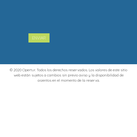
ENVIAR
© 2020 Opertur. Todos los derechos reservados. Los valores de este sitio
web están sujetos a cambios sin previo aviso y la disponibilidad de
asientos en el momento de la reserva.