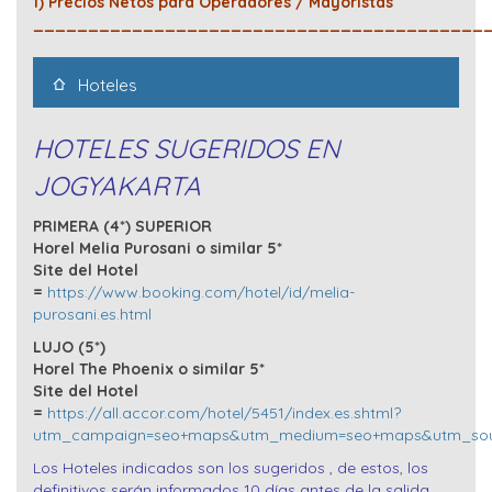
1) Precios Netos para Operadores / Mayoristas
_________________________________________
Hoteles
HOTELES SUGERIDOS EN
JOGYAKARTA
PRIMERA (4*) SUPERIOR
Horel Melia Purosani o similar 5*
Site del Hotel
=
https://www.booking.com/hotel/id/melia-
purosani.es.html
LUJO (5*)
Horel The Phoenix o similar 5*
Site del Hotel
=
https://all.accor.com/hotel/5451/index.es.shtml?
utm_campaign=seo+maps&utm_medium=seo+maps&utm_sou
Los Hoteles indicados son los sugeridos , de estos, los
definitivos serán informados 10 días antes de la salida,