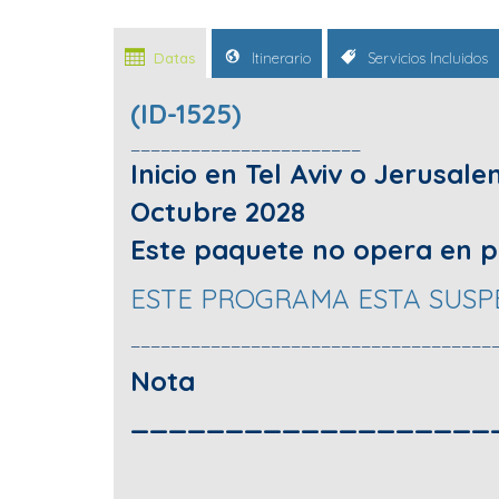
Datas
Itinerario
Servicios Incluidos
(ID-1525)
_______________________
Inicio en Tel Aviv o Jerusal
Octubre 2028
Este paquete no opera en pe
ESTE PROGRAMA ESTA SU
____________________________________
Nota
___________________