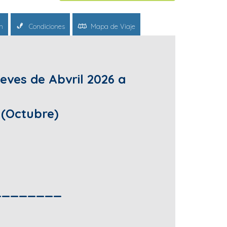
n
Condiciones
Mapa de Viaje
ueves de Abvril 2026 a
 (Octubre)
________