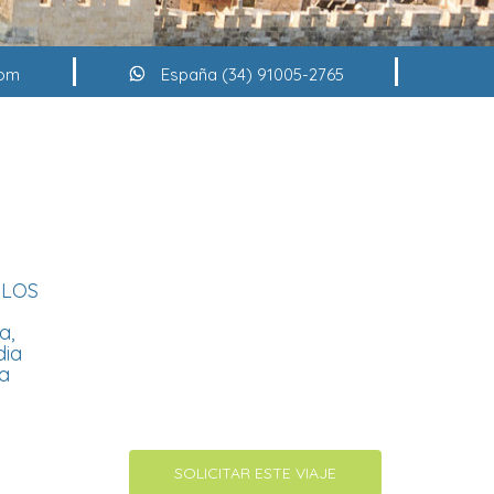
com
España (34) 91005-2765
 LOS
A
a,
dia
ma
SOLICITAR ESTE VIAJE