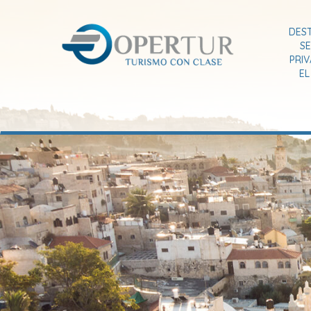
DES
SE
PRI
E