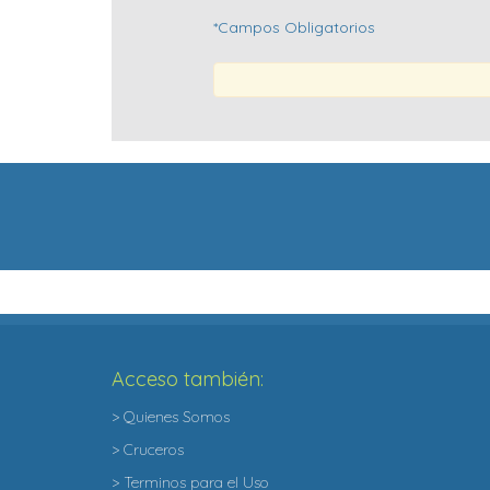
*Campos Obligatorios
Acceso también:
> Quienes Somos
> Cruceros
> Terminos para el Uso