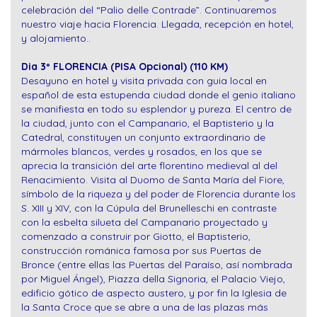
celebración del “Palio delle Contrade”. Continuaremos
nuestro viaje hacia Florencia. Llegada, recepción en hotel,
y alojamiento..
Dia 3º FLORENCIA (PISA Opcional) (110 KM)
Desayuno en hotel y visita privada con guia local en
español de esta estupenda ciudad donde el genio italiano
se manifiesta en todo su esplendor y pureza. El centro de
la ciudad, junto con el Campanario, el Baptisterio y la
Catedral, constituyen un conjunto extraordinario de
mármoles blancos, verdes y rosados, en los que se
aprecia la transición del arte florentino medieval al del
Renacimiento. Visita al Duomo de Santa María del Fiore,
símbolo de la riqueza y del poder de Florencia durante los
S. XIII y XIV, con la Cúpula del Brunelleschi en contraste
con la esbelta silueta del Campanario proyectado y
comenzado a construir por Giotto, el Baptisterio,
construcción románica famosa por sus Puertas de
Bronce (entre ellas las Puertas del Paraíso, así nombrada
por Miguel Ángel), Piazza della Signoria, el Palacio Viejo,
edificio gótico de aspecto austero, y por fin la Iglesia de
la Santa Croce que se abre a una de las plazas más