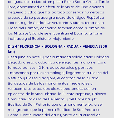
antiguas de la ciudad. en plena Plaza Santa Croce. Tarde
libre, oportunidad de efectuar la visita de Pisa opcional.
Pequeña ciudad que ha logrado conservar numerosas
pruebas de su pasada grandeza de antigua República
Marinera y de Ciudad Universitaria. Visita externa de la
Plaza del Campo, conocida también como “Campo de
los Milagros”, donde se encuentran el Duomo, la Torre
inclinada y el Baptisterio. Alojamiento.
Dia 4º FLORENCIA – BOLOGNA – PADUA – VENECIA (258
km)
Desayuno en hotel y por la mañana salida hacia Bologna.
Llegada a esta ciudad rica de elegantes monumentos y
famosa por sus 40 Km. de soportales y pórticos.
Empezando por Piazza Malpighi, llegaremos a Piazza del
Nettuno y Piazza Maggiore, el corazón de la ciudad.
Bordeadas de bellos monumentos medievales y
renacentistas estas dos plazas peatonales son un
epicentro de la vida urbana: la Fuente Neptuno, Palazzo
Comunale, Palazzo de Re Renzo y del Podestá y la
Basílica de San Petronio que originariamente iba a ser
mas grande que la primera Basílica de San Pedro en
Roma. Continuación del viaje y visita de la ciudad de