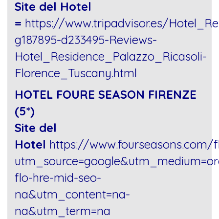
Site del Hotel
=
https://www.tripadvisor.es/Hotel_R
g187895-d233495-Reviews-
Hotel_Residence_Palazzo_Ricasoli-
Florence_Tuscany.html
HOTEL FOURE SEASON FIRENZE
(5*)
Site del
Hotel
https://www.fourseasons.com/f
utm_source=google&utm_medium=org
flo-hre-mid-seo-
na&utm_content=na-
na&utm_term=na