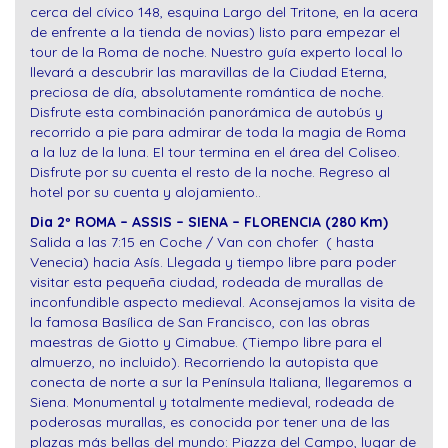
cerca del cívico 148, esquina Largo del Tritone, en la acera
de enfrente a la tienda de novias) listo para empezar el
tour de la Roma de noche. Nuestro guía experto local lo
llevará a descubrir las maravillas de la Ciudad Eterna,
preciosa de día, absolutamente romántica de noche.
Disfrute esta combinación panorámica de autobús y
recorrido a pie para admirar de toda la magia de Roma
a la luz de la luna. El tour termina en el área del Coliseo.
Disfrute por su cuenta el resto de la noche. Regreso al
hotel por su cuenta y alojamiento.
.
Dia 2º ROMA – ASSIS – SIENA – FLORENCIA (280 Km)
Salida a las 7:15 en Coche / Van con chofer ( hasta
Venecia) hacia Asís. Llegada y tiempo libre para poder
visitar esta pequeña ciudad, rodeada de murallas de
inconfundible aspecto medieval. Aconsejamos la visita de
la famosa Basílica de San Francisco, con las obras
maestras de Giotto y Cimabue. (Tiempo libre para el
almuerzo, no incluido). Recorriendo la autopista que
conecta de norte a sur la Península Italiana, llegaremos a
Siena. Monumental y totalmente medieval, rodeada de
poderosas murallas, es conocida por tener una de las
plazas más bellas del mundo: Piazza del Campo, lugar de