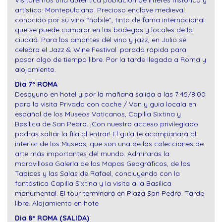
Visitaremos una auténtica población de interés histórico y
artístico: Montepulciano. Precioso enclave medieval
conocido por su vino “nobile”, tinto de fama internacional
que se puede comprar en las bodegas y locales de la
ciudad. Para los amantes del vino y jazz, en Julio se
celebra el Jazz & Wine Festival. parada rápida para
pasar algo de tiempo libre. Por la tarde llegada a Roma y
alojamiento.
Dia 7º ROMA
Desayuno en hotel y por la mañana salida a las 7:45/8:00
para la visita Privada con coche / Van y guia locala en
español de los Museos Vaticanos, Capilla Sixtina y
Basílica de San Pedro. ¡Con nuestro acceso privilegiado
podrás saltar la fila al entrar! El guía te acompañará al
interior de los Museos, que son una de las colecciones de
arte más importantes del mundo. Admirarás la
maravillosa Galería de los Mapas Geográficos, de los
Tapices y las Salas de Rafael, concluyendo con la
fantástica Capilla Sixtina y la visita a la Basílica
monumental. El tour terminará en Plaza San Pedro. Tarde
libre. Alojamiento en hote
Dia 8º ROMA (SALIDA)