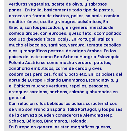
verduras vegetales, aceite de oliva, y sabrosos
panes. En Italia, básicamente todo tipo de pastas,
arroces en forma de risottos, pollos, salamis, comida
mediterránea, aceite y vinagres balsámicos, En
Grecia, son los pescados, y en general mezclas de
comida árabe, con europea, queso feta, acompañado
con Uso (bebida típica local) , En Portugal utilizan
mucho el bacalao, sardinas, verdura, tomate cebollas
ajos y magníficos postres de origen árabes. En los
países del este como Rep Scheca Hungria Eslovaquia
Polonia Austria se come mucha verdura, patatas,
zanahoria embutidos, carne de cerdo y aves
codornices perdices, faisán, pato etc. En los países del
norte de Europa Holanda Dinamarca Escandinavia, y
el Bálticos muchas verduras, repollos, pescados,
arenques sardinas, anchoas, salmón y ahumados en
general.
Con relación a las bebidas los países característicos
de vino son Francia España Italia Portugal, y los países
de la cerveza pueden considerarse Alemania Rep.
Scheca, Bélgica, Dinamarca, Holanda.
En Europa en general asisten magníficos quesos,