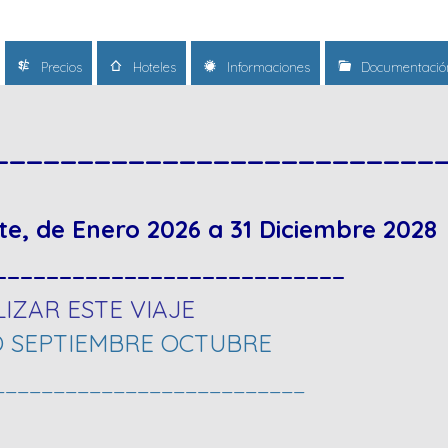
Precios
Hoteles
Informaciones
Documentació
__________________________
te, de Enero
2026 a 31 Diciembre 2028
___________________________
IZAR ESTE VIAJE
O SEPTIEMBRE OCTUBRE
__________________________