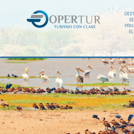
DES
SE
PRI
E