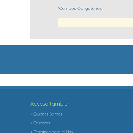
*Campos Obligatorios
Acceso también:
> Quienes Somos
> Cruceros
> Terminos para el Uso