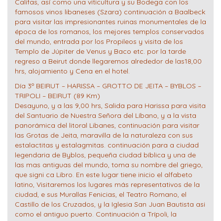
Califas, así como una viticultura y su Bodega con los
famosos vinos libaneses (Szara) continuación a Baalbeck
para visitar las impresionantes ruinas monumentales de la
época de los romanos, los mejores templos conservados
del mundo, entrada por los Propileos y visita de los
Templo de Júpiter de Venus y Baco etc. por la tarde
regreso a Beirut donde llegaremos alrededor de las18,00
hrs, alojamiento y Cena en el hotel.
Día 3º BEIRUT – HARISSA – GROTTO DE JEITA – BYBLOS –
TRIPOLI – BEIRUT (89 Km)
Desayuno, y a las 9,00 hrs, Salida para Harissa para visita
del Santuario de Nuestra Señora del Líbano, y a la vista
panorámica del litoral Libanes, continuación para visitar
las Grotas de Jeita, maravilla de la naturaleza con sus
estalactitas y estalagmitas. continuación para a ciudad
legendaria de Byblos, pequeña ciudad bíblica y una de
las mas antiguas del mundo, toma su nombre del griego,
que signi ca Libro. En este lugar tiene inicio el alfabeto
latino, Visitaremos los lugares más representativos de la
ciudad, e sus Murallas Fenicias, el Teatro Romano, el
Castillo de los Cruzados, y la Iglesia San Juan Bautista asi
como el antiguo puerto. Continuación a Trípoli, la