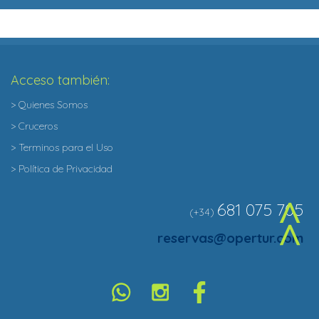
Acceso también:
> Quienes Somos
> Cruceros
> Terminos para el Uso
> Política de Privacidad
681 075 705
(+34)
^
reservas@opertur.com