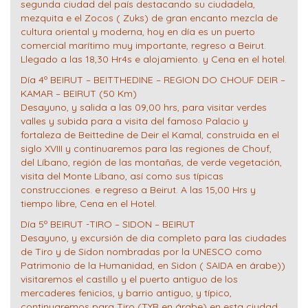
segunda ciudad del país destacando su ciudadela,
mezquita e el Zocos ( Zuks) de gran encanto mezcla de
cultura oriental y moderna, hoy en día es un puerto
comercial marítimo muy importante, regreso a Beirut.
Llegado a las 18,30 Hr4s e alojamiento. y Cena en el hotel.
Día 4º BEIRUT – BEITTHEDINE – REGION DO CHOUF DEIR –
KAMAR – BEIRUT (50 Km)
Desayuno, y salida a las 09,00 hrs, para visitar verdes
valles y subida para a visita del famoso Palacio y
fortaleza de Beittedine de Deir el Kamal, construida en el
siglo XVIII y continuaremos para las regiones de Chouf,
del Líbano, región de las montañas, de verde vegetación,
visita del Monte Líbano, así como sus típicas
construcciones. e regreso a Beirut. A las 15,00 Hrs y
tiempo libre, Cena en el Hotel.
Día 5º BEIRUT -TIRO – SIDON – BEIRUT
Desayuno, y excursión de dia completo para las ciudades
de Tiro y de Sidon nombradas por la UNESCO como
Patrimonio de la Humanidad, en Sidon ( SAIDA en árabe))
visitaremos el castillo y el puerto antiguo de los
mercaderes fenicios, y barrio antiguo, y típico,
continuaremos para Tiro (TYR en árabe) en esta ciudad