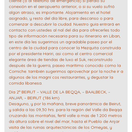
cliente (o al teléfono de emergencia) si perdió su
conexión en el aeropuerto anterior, o si su vuelo sufrió
algún atraso, es importante. Alojamiento en el hotel
asignado, y resto del día libre, para descanso o para
comenzar a descubrir la ciudad. Nuestro guía entrará en
contacto con ustedes al nal del dia para ofrecerles todo
tipo de información necesaria para su itinerario en Liban,
en este día les sugerimos un agradable paseo por el
centro de la ciudad para conocer la Mezquita construida
por el presidente Hariri, asi como el centro comercial
elegante área de tiendas de luxo el Suk, reconstruido
después de la guerra, paseo marítimo conocido como la
Corniche. también sugerimos aprovechar por la noche ir a
algunos de los magní cos restaurantes, y degustar la
comida libanesa.
Día 2º BEIRUT – VALLE DE LA BEQQA, – BAALBECK, –
ANJAR, – BEIRUT (186 km)
Desayuno, y por la mañana, breve panorámica de Beirut,
y salida a las 09,30 hrs. para la región del Valle da Beqqa
cruzando las montañas, fertil valle a mas de 1.200 metros
da altura sobre el nivel del mar, hasta el Pueblo de Anjar
visita de las ruinas arquitectónicas de los Omeyas, y