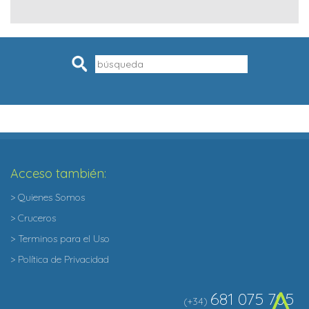
Pesquisar
Acceso también:
> Quienes Somos
> Cruceros
> Terminos para el Uso
> Política de Privacidad
681 075 705
(+34)