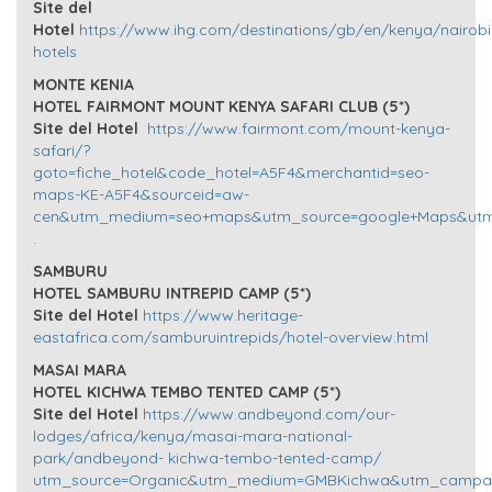
Site del
Hotel
https://www.ihg.com/destinations/gb/en/kenya/nairobi
hotels
MONTE KENIA
HOTEL FAIRMONT MOUNT KENYA SAFARI CLUB (5*)
Site del Hotel
https://www.fairmont.com/mount-kenya-
safari/?
goto=fiche_hotel&code_hotel=A5F4&merchantid=seo-
maps-KE-A5F4&sourceid=aw-
cen&utm_medium=seo+maps&utm_source=google+Maps&utm
.
SAMBURU
HOTEL SAMBURU INTREPID CAMP (5*)
Site del Hotel
https://www.heritage-
eastafrica.com/samburuintrepids/hotel-overview.html
MASAI MARA
HOTEL KICHWA TEMBO TENTED CAMP (5*)
Site del Hotel
https://www.andbeyond.com/our-
lodges/africa/kenya/masai-mara-national-
park/andbeyond-
kichwa-tembo-tented-camp/
utm_source=Organic&utm_medium=GMBKichwa&utm_campai