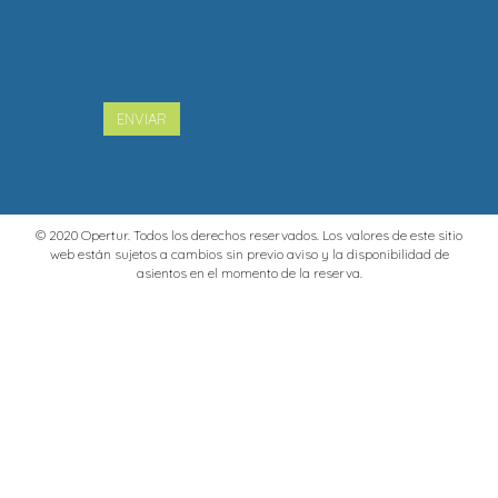
ENVIAR
© 2020 Opertur. Todos los derechos reservados. Los valores de este sitio
web están sujetos a cambios sin previo aviso y la disponibilidad de
asientos en el momento de la reserva.