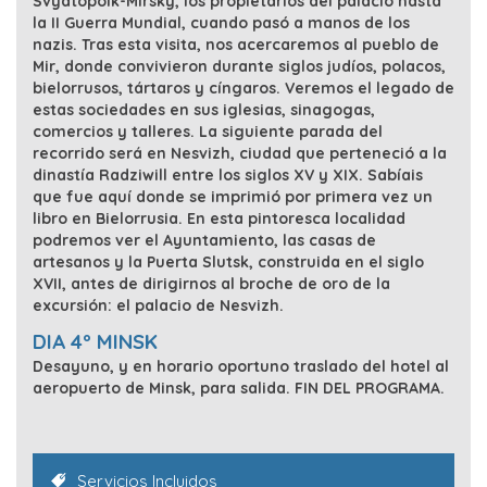
Svyatopolk-Mirsky, los propietarios del palacio hasta
la II Guerra Mundial, cuando pasó a manos de los
nazis. Tras esta visita, nos acercaremos al pueblo de
Mir, donde convivieron durante siglos judíos, polacos,
bielorrusos, tártaros y cíngaros. Veremos el legado de
estas sociedades en sus iglesias, sinagogas,
comercios y talleres. La siguiente parada del
recorrido será en Nesvizh, ciudad que perteneció a la
dinastía Radziwill entre los siglos XV y XIX. Sabíais
que fue aquí donde se imprimió por primera vez un
libro en Bielorrusia. En esta pintoresca localidad
podremos ver el Ayuntamiento, las casas de
artesanos y la Puerta Slutsk, construida en el siglo
XVII, antes de dirigirnos al broche de oro de la
excursión: el palacio de Nesvizh.
DIA 4º MINSK
Desayuno, y en horario oportuno traslado del hotel al
aeropuerto de Minsk, para salida.
FIN DEL PROGRAMA.
Servicios Incluidos