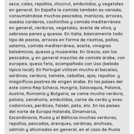
seca, coles, repollos, chucrut, embutidos, y vegetales
en general. En España la comida también es variada,
consumiéndose muchos pescados, mariscos, arroces,
asados corderos, cochinillos y comida mediterránea
en general, verduras, vegetales, aceite de oliva, y
sabrosos panes y quesos. En Italia, básicamente todo
tipo de pastas, arroces en forma de risottos, pollos,
salamis, comida mediterránea, aceite, vinagres
balsámicos, quesos y musarelas. En Grecia, son los
pescados, y en general mezclas de comida árabe, con
europea, queso feta, acompañado con Uso (bebida
típica local). En Portugal utilizan mucho el bacalao,
sardinas, verdura, tomate, cebollas, ajos, repollos y
magníficos postres de origen árabe. En los países del
este como Rep Scheca, Hungria, Eslovaquia, Polonia,
Austria, Rumania y Bulgaria, se come mucha verdura,
patata, zanahoria, embutidos, carne de cerdo y aves
codornices, perdices, faisán, pato, etc. En los países
del norte de Europa Holanda, Dinamarca,
Escandinavia, Rusia y el Bálticos muchas verduras,
repollos, pescados, arenques, sardinas, anchoas,
salmón y ahumados en general, en el caso de Rusia