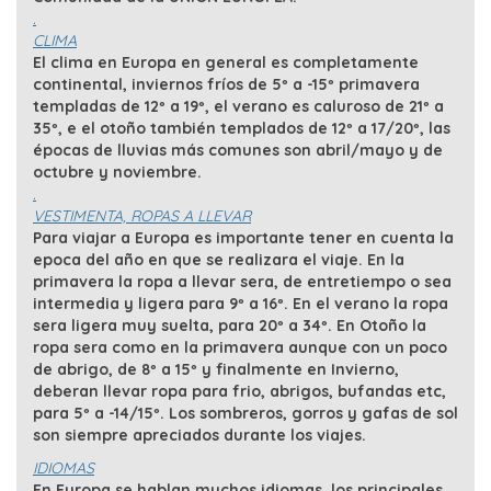
.
CLIMA
El clima en Europa en general es completamente
continental, inviernos fríos de 5º a -15º primavera
templadas de 12º a 19º, el verano es caluroso de 21º a
35º, e el otoño también templados de 12º a 17/20º, las
épocas de lluvias más comunes son abril/mayo y de
octubre y noviembre.
.
VESTIMENTA, ROPAS A LLEVAR
Para viajar a Europa es importante tener en cuenta la
epoca del año en que se realizara el viaje. En la
primavera la ropa a llevar sera, de entretiempo o sea
intermedia y ligera para 9º a 16º. En el verano la ropa
sera ligera muy suelta, para 20º a 34º. En Otoño la
ropa sera como en la primavera aunque con un poco
de abrigo, de 8º a 15º y finalmente en Invierno,
deberan llevar ropa para frio, abrigos, bufandas etc,
para 5º a -14/15º. Los sombreros, gorros y gafas de sol
son siempre apreciados durante los viajes.
IDIOMAS
En Europa se hablan muchos idiomas, los principales