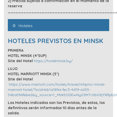
2) Precios sujetos a confirmación en el momento de la
reserva
_________________________________________
Hoteles
HOTELES PREVISTOS EN MINSK
PRIMERA
HOTEL MINSK (4*SUP)
Site del Hotel
https://hotelminsk.by/
LUJO
HOTEL MARRIOTT MINSK (5*)
Site del Hotel
https://www.marriott.com/hotels/travel/mhpmc-minsk-
marriott-hotel/?scid=bb1a189a-fec3-4d19-a255-
54ba596febe2&y_source=1_Mzk5ODEwNy03MTUtbG9jYXRpb24
Los Hoteles indicados son los Previstos, de estos, los
definitivos serán informados 10 dias antes de la
salida.