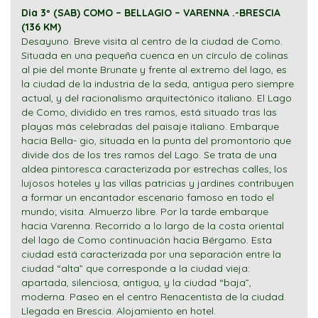
Dia 3º (SAB) COMO – BELLAGIO – VARENNA .-BRESCIA
(136 KM)
Desayuno. Breve visita al centro de la ciudad de Como.
Situada en una pequeña cuenca en un círculo de colinas
al pie del monte Brunate y frente al extremo del lago, es
la ciudad de la industria de la seda, antigua pero siempre
actual, y del racionalismo arquitectónico italiano. El Lago
de Como, dividido en tres ramos, está situado tras las
playas más celebradas del paisaje italiano. Embarque
hacia Bella- gio, situada en la punta del promontorio que
divide dos de los tres ramos del Lago. Se trata de una
aldea pintoresca caracterizada por estrechas calles; los
lujosos hoteles y las villas patricias y jardines contribuyen
a formar un encantador escenario famoso en todo el
mundo; visita. Almuerzo libre. Por la tarde embarque
hacia Varenna. Recorrido a lo largo de la costa oriental
del lago de Como continuación hacia Bérgamo. Esta
ciudad está caracterizada por una separación entre la
ciudad “alta” que corresponde a la ciudad vieja:
apartada, silenciosa, antigua, y la ciudad “baja”,
moderna. Paseo en el centro Renacentista de la ciudad.
Llegada en Brescia. Alojamiento en hotel.