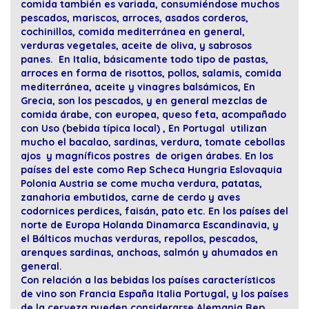
comida también es variada, consumiéndose muchos
pescados, mariscos, arroces, asados corderos,
cochinillos, comida mediterránea en general,
verduras vegetales, aceite de oliva, y sabrosos
panes. En Italia, básicamente todo tipo de pastas,
arroces en forma de risottos, pollos, salamis, comida
mediterránea, aceite y vinagres balsámicos, En
Grecia, son los pescados, y en general mezclas de
comida árabe, con europea, queso feta, acompañado
con Uso (bebida típica local) , En Portugal utilizan
mucho el bacalao, sardinas, verdura, tomate cebollas
ajos y magníficos postres de origen árabes. En los
países del este como Rep Scheca Hungria Eslovaquia
Polonia Austria se come mucha verdura, patatas,
zanahoria embutidos, carne de cerdo y aves
codornices perdices, faisán, pato etc. En los países del
norte de Europa Holanda Dinamarca Escandinavia, y
el Bálticos muchas verduras, repollos, pescados,
arenques sardinas, anchoas, salmón y ahumados en
general.
Con relación a las bebidas los países característicos
de vino son Francia España Italia Portugal, y los países
de la cerveza pueden considerarse Alemania Rep.