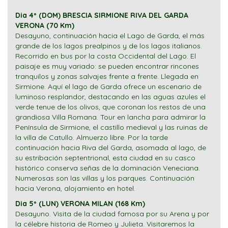
Dia 4º (DOM) BRESCIA SIRMIONE RIVA DEL GARDA
VERONA (70 Km)
Desayuno, continuación hacia el Lago de Garda, el más
grande de los lagos prealpinos y de los lagos italianos.
Recorrido en bus por la costa Occidental del Lago. El
paisaje es muy variado: se pueden encontrar rincones
tranquilos y zonas salvajes frente a frente. Llegada en
Sirmione. Aquí el lago de Garda ofrece un escenario de
luminoso resplandor, destacando en las aguas azules el
verde tenue de los olivos, que coronan los restos de una
grandiosa Villa Romana. Tour en lancha para admirar la
Península de Sirmione, el castillo medieval y las ruinas de
la villa de Catullo. Almuerzo libre. Por la tarde
continuación hacia Riva del Garda, asomada al lago, de
su estribación septentrional, esta ciudad en su casco
histórico conserva señas de la dominación Veneciana.
Numerosas son las villas y los parques. Continuación
hacia Verona, alojamiento en hotel.
Dia 5º (LUN) VERONA MILAN (168 Km)
Desayuno. Visita de la ciudad famosa por su Arena y por
la célebre historia de Romeo y Julieta. Visitaremos la