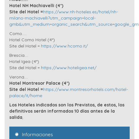
Hotel NH Machiavelli (4*)
Site del Hotel =
https://www.nh-hoteles.es/hotel/nh-
milano-machiavelli?utm_campaign=local-
gmb&utm_medium=organic_search&utm_source=google_gmb
Como…..
Hotel Como Hotel (4*)
Site del Hotel =
https://www.hcomo.it/
Brescia….
Hotel Igea (4*)
Site del Hotel =
https://www.hoteligea.net/
Verona….
Hotel Montresor Palace (4*)
Site del Hotel =
https://www.montresorhotels.com/hotel-
palace/it/home
Los Hoteles indicados son los Previstos, de estos, los
definitivos serán informados 10 días antes de la
salida
,
Informaciones