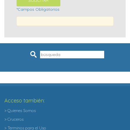
*Campos Obligatorios
Pesquisar
Acceso también:
> Quienes Somos
> Cruceros
> Terminos para el Uso