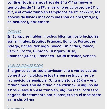
continental, inviernos fríos de 8º a -11º primavera
templadas de 12º a 19º, el verano es caluroso de 21º a
35º, e el otoño también templados de 12º a 17/20º, las
épocas de lluvias más comunes son de abril/mayo y
de octubre y noviembre
.
.
IDIOMAS
En Europa se hablan muchos idiomas, los principales
son el Ingles, Español, Frances, Italiano, Portugues,
Griego, Danes, Noruego, Sueco, Finlandes, Polaco,
Servio Croata, Rumano, Hungaro, Ruso,
Holandes(Duch), Flamenco, Airish Irlandes, Scheco.
.
VUELOS DOMESTICOS
Si algunos de los tours tuviesen uno o varios vuelos
domestico incluidos, estos tienen restricciones de
franquicia de equipaje, (Una maleta de 23Km + una
maleta pequeña de mano o de cabina), Si alguno de
estos vuelos tuviese también, alguna tasa local será
pagada directamente por el pasajero en el mostrador
de la Cía. Aérea
.