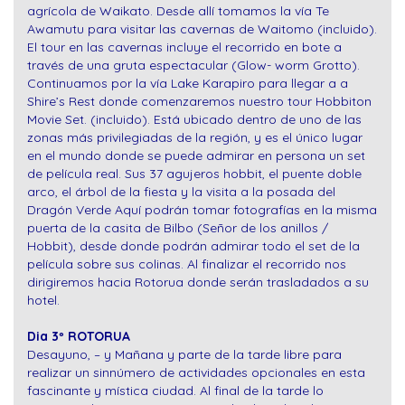
agrícola de Waikato. Desde allí tomamos la vía Te
Awamutu para visitar las cavernas de Waitomo (incluido).
El tour en las cavernas incluye el recorrido en bote a
través de una gruta espectacular (Glow- worm Grotto).
Continuamos por la vía Lake Karapiro para llegar a a
Shire’s Rest donde comenzaremos nuestro tour Hobbiton
Movie Set. (incluido). Está ubicado dentro de uno de las
zonas más privilegiadas de la región, y es el único lugar
en el mundo donde se puede admirar en persona un set
de película real. Sus 37 agujeros hobbit, el puente doble
arco, el árbol de la fiesta y la visita a la posada del
Dragón Verde Aquí podrán tomar fotografías en la misma
puerta de la casita de Bilbo (Señor de los anillos /
Hobbit), desde donde podrán admirar todo el set de la
película sobre sus colinas. Al finalizar el recorrido nos
dirigiremos hacia Rotorua donde serán trasladados a su
hotel.
Dia 3º
ROTORUA
Desayuno, – y Mañana y parte de la tarde libre para
realizar un sinnúmero de actividades opcionales en esta
fascinante y mística ciudad. Al final de la tarde lo