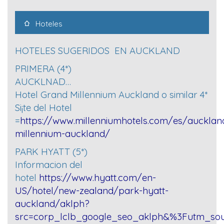
Hoteles
HOTELES SUGERIDOS EN AUCKLAND
PRIMERA (4*)
AUCKLNAD…
Hotel Grand Millennium Auckland o similar 4*
Si¡te del Hotel
=
https://www.millenniumhotels.com/es/auckla
millennium-auckland/
PARK HYATT (5*)
Informacion del
hotel
https://www.hyatt.com/en-
US/hotel/new-zealand/park-hyatt-
auckland/aklph?
src=corp_lclb_google_seo_aklph&%3Futm_so