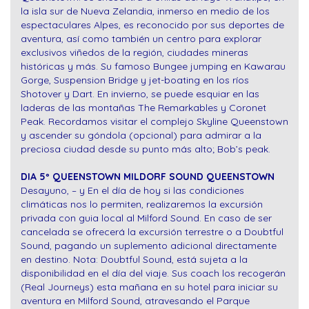
la isla sur de Nueva Zelandia, inmerso en medio de los
espectaculares Alpes, es reconocido por sus deportes de
aventura, así como también un centro para explorar
exclusivos viñedos de la región, ciudades mineras
históricas y más. Su famoso Bungee jumping en Kawarau
Gorge, Suspension Bridge y jet-boating en los ríos
Shotover y Dart. En invierno, se puede esquiar en las
laderas de las montañas The Remarkables y Coronet
Peak. Recordamos visitar el complejo Skyline Queenstown
y ascender su góndola (opcional) para admirar a la
preciosa ciudad desde su punto más alto; Bob’s peak.
DIA 5º QUEENSTOWN MILDORF SOUND QUEENSTOWN
Desayuno, – y En el día de hoy si las condiciones
climáticas nos lo permiten, realizaremos la excursión
privada con guia local al Milford Sound. En caso de ser
cancelada se ofrecerá la excursión terrestre o a Doubtful
Sound, pagando un suplemento adicional directamente
en destino. Nota: Doubtful Sound, está sujeta a la
disponibilidad en el día del viaje. Sus coach los recogerán
(Real Journeys) esta mañana en su hotel para iniciar su
aventura en Milford Sound, atravesando el Parque