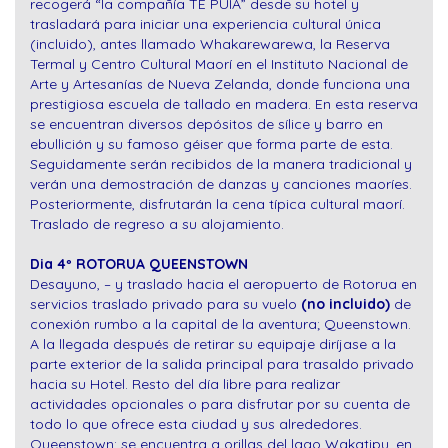
recogerá “la compañía TE PUIA” desde su hotel y
trasladará para iniciar una experiencia cultural única
(incluido), antes llamado Whakarewarewa, la Reserva
Termal y Centro Cultural Maorí en el Instituto Nacional de
Arte y Artesanías de Nueva Zelanda, donde funciona una
prestigiosa escuela de tallado en madera. En esta reserva
se encuentran diversos depósitos de sílice y barro en
ebullición y su famoso géiser que forma parte de esta.
Seguidamente serán recibidos de la manera tradicional y
verán una demostración de danzas y canciones maoríes.
Posteriormente, disfrutarán la cena típica cultural maorí.
Traslado de regreso a su alojamiento.
Dia 4º ROTORUA QUEENSTOWN
Desayuno, – y traslado hacia el aeropuerto de Rotorua en
servicios traslado privado para su vuelo
(no incluido)
de
conexión rumbo a la capital de la aventura; Queenstown.
A la llegada después de retirar su equipaje diríjase a la
parte exterior de la salida principal para trasaldo privado
hacia su Hotel. Resto del día libre para realizar
actividades opcionales o para disfrutar por su cuenta de
todo lo que ofrece esta ciudad y sus alrededores.
Queenstown: se encuentra a orillas del lago Wakatipu, en