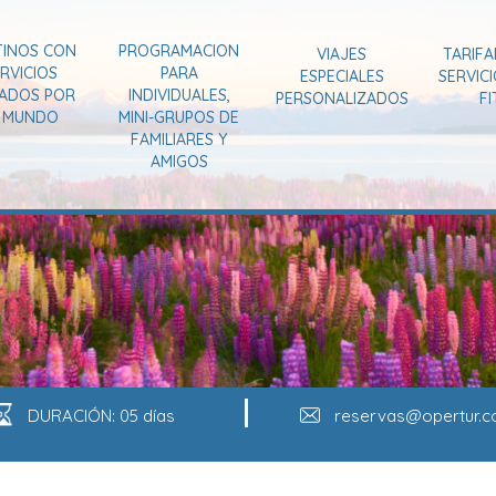
TINOS CON
PROGRAMACION
VIAJES
TARIFA
RVICIOS
PARA
ESPECIALES
SERVIC
VADOS POR
INDIVIDUALES,
PERSONALIZADOS
FI
L MUNDO
MINI-GRUPOS DE
FAMILIARES Y
AMIGOS
DURACIÓN: 05 días
reservas@opertur.