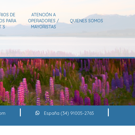
RIOS DE
ATENCIÓN A
IOS PARA
OPERADORES /
QUIENES SOMOS
T´S
MAYORISTAS
com
España (34) 91005-2765