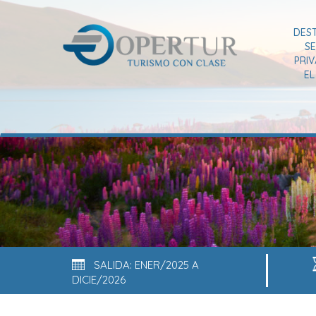
DES
SE
PRI
E
SALIDA: ENER/2025 A
DICIE/2026