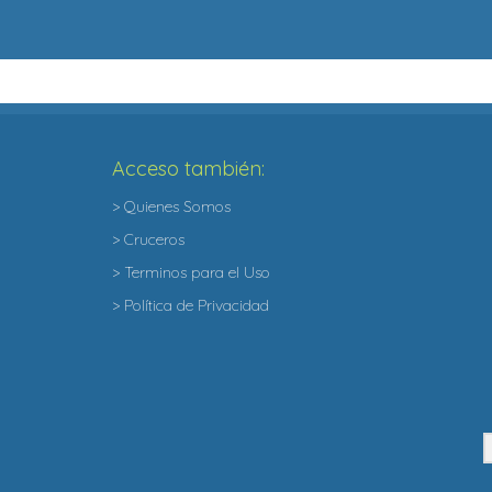
Acceso también:
> Quienes Somos
> Cruceros
> Terminos para el Uso
> Política de Privacidad