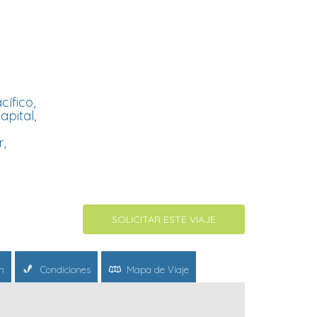
ífico,
apital,
,
SOLICITAR ESTE VIAJE
n
Condiciones
Mapa de Viaje