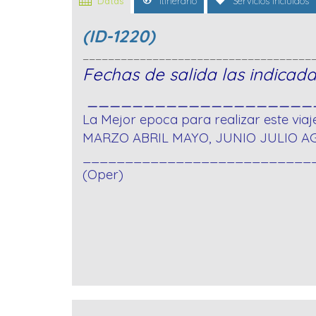
Datas
Itinerario
Servicios Incluidos
(ID-1220)
____________________________________
Fechas de salida las indicada
____________________
La Mejor epoca para realizar este viaj
MARZO ABRIL MAYO, JUNIO JULIO 
___________________________
(Oper)