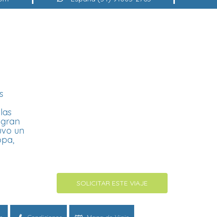
s
las
 gran
tuvo un
opa,
SOLICITAR ESTE VIAJE