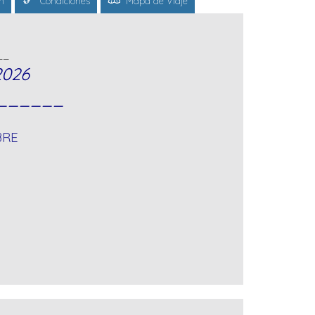
n
Condiciones
Mapa de Viaje
__
2026
______
BRE