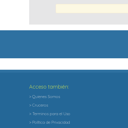
Acceso también:
> Quienes Somos
> Cruceros
> Terminos para el Uso
> Política de Privacidad