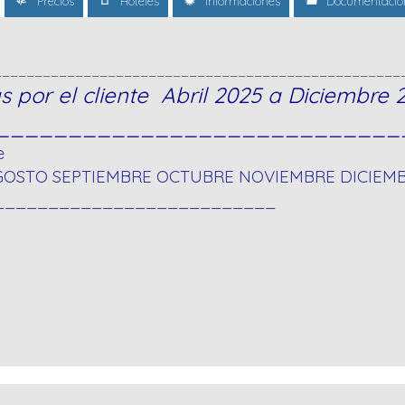
Precios
Hoteles
Informaciones
Documentació
__________________________________________________
s por el cliente Abril 2025 a Diciembre 
____________________________
e
AGOSTO SEPTIEMBRE OCTUBRE NOVIEMBRE DICIEM
__________________________