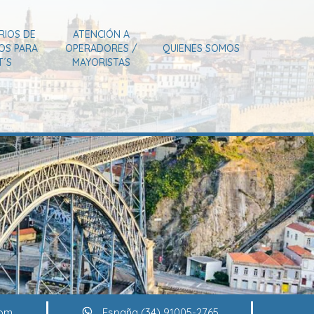
RIOS DE
ATENCIÓN A
IOS PARA
OPERADORES /
QUIENES SOMOS
T´S
MAYORISTAS
com
España (34) 91005-2765