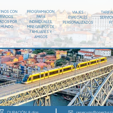
TINOS CON
PROGRAMACION
VIAJES
TARIFA
RVICIOS
PARA
ESPECIALES
SERVIC
VADOS POR
INDIVIDUALES,
PERSONALIZADOS
FI
L MUNDO
MINI-GRUPOS DE
FAMILIARES Y
AMIGOS
DURACIÓN: 8 días
reservas@opertur.