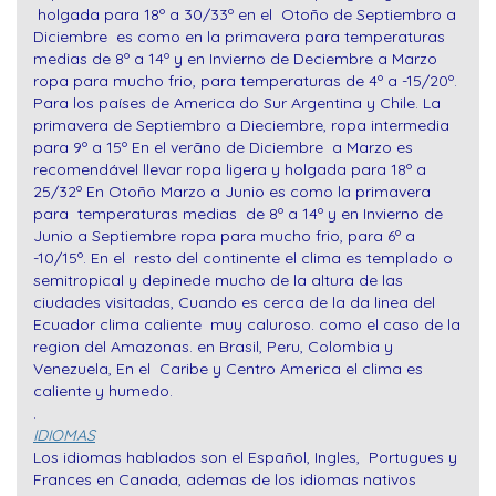
holgada para 18º a 30/33º en el Otoño de Septiembro a
Diciembre es como en la primavera para temperaturas
medias de 8º a 14º y en Invierno de Deciembre a Marzo
ropa para mucho frio, para temperaturas de 4º a -15/20º.
Para los países de America do Sur Argentina y Chile. La
primavera de Septiembro a Dieciembre, ropa intermedia
para 9º a 15º En el verãno de Diciembre a Marzo es
recomendável llevar ropa ligera y holgada para 18º a
25/32º En Otoño Marzo a Junio es como la primavera
para temperaturas medias de 8º a 14º y en Invierno de
Junio a Septiembre ropa para mucho frio, para 6º a
-10/15º. En el resto del continente el clima es templado o
semitropical y depinede mucho de la altura de las
ciudades visitadas, Cuando es cerca de la da linea del
Ecuador clima caliente muy caluroso. como el caso de la
region del Amazonas. en Brasil, Peru, Colombia y
Venezuela, En el Caribe y Centro America el clima es
caliente y humedo.
.
IDIOMAS
Los idiomas hablados son el Español, Ingles, Portugues y
Frances en Canada, ademas de los idiomas nativos