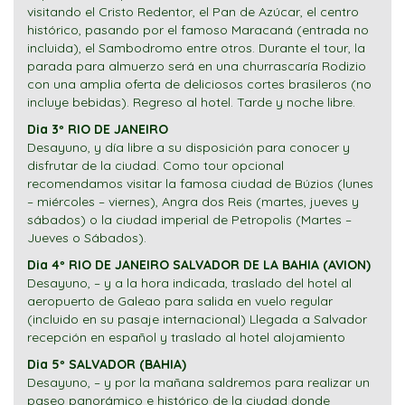
visitando el Cristo Redentor, el Pan de Azúcar, el centro
histórico, pasando por el famoso Maracaná (entrada no
incluida), el Sambodromo entre otros. Durante el tour, la
parada para almuerzo será en una churrascaría Rodizio
con una amplia oferta de deliciosos cortes brasileros (no
incluye bebidas). Regreso al hotel. Tarde y noche libre.
Dia 3º RIO DE JANEIRO
Desayuno, y día libre a su disposición para conocer y
disfrutar de la ciudad. Como tour opcional
recomendamos visitar la famosa ciudad de Búzios (lunes
– miércoles – viernes), Angra dos Reis (martes, jueves y
sábados) o la ciudad imperial de Petropolis (Martes –
Jueves o Sábados).
Dia 4º RIO DE JANEIRO SALVADOR DE LA BAHIA (AVION)
Desayuno, – y a la hora indicada, traslado del hotel al
aeropuerto de Galeao para salida en vuelo regular
(incluido en su pasaje internacional) Llegada a Salvador
recepción en español y traslado al hotel alojamiento
Dia 5º SALVADOR (BAHIA)
Desayuno, – y por la mañana saldremos para realizar un
paseo panorámico e histórico de la ciudad donde