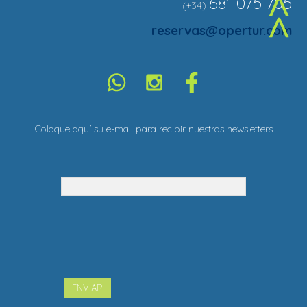
681 075 705
(+34)
^
reservas@opertur.com
Coloque aquí su e-mail para recibir nuestras newsletters
ENVIAR