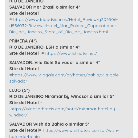
RIO DE JANEIRO
SALVADOR Mar Brasil o similar 4*
Site del Hotel
=
https://www.tripadvisor.es/Hotel_Review-g303506-
d536032-Reviews-Hotel_Mar_Palace_Copacabana-
Rio_de_Janeiro_State_of_Rio_de_Janeiro.html
PRIMERA (4*)
RIO DE JANEIRO.
LSH
o similar 4*
Site del Hotel =
https://www.lshhotel.net/
SALVADOR..Vila Galé Salvador o similar 4*
Site del Hotel
=
https://www.vilagale.com/br/hoteis/bahia/vila-gale-
salvador
LUJO (5*)
RIO DE JANEIRO
Miramar by Windsor o similar 5*
Site del Hotel =
https://windsorhoteis.com/hotel/miramar-hotel-by-
windsor/
SALVADOR Wish da Bahia o similar 5*
Site del Hotel=
https://www.wishhotels.com.br/wish-
hotel-da-bahia