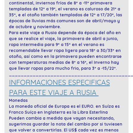
continental, inviernos fríos de 8º a -11º primavera
templadas de 12º a 19º, el verano es caluroso de 21º a
35º, e el otoño también templados de 12º a 17/20º, las
épocas de lluvias más comunes son de abril/mayo y
de octubre y noviembre.
Para este viaje a Rusia depende da época del año en
que se realice el viaje, la primavera de abril a junio,
ropa intermedia para 9º a 15º en el verano es
recomendable llevar ropa ligera para 18º a 30/33º en
otoño, así como en la primavera pueden encontrarse
con temperaturas medias de 8º a 16º, el Inverno hay
que llevar ropas para mucho frio, para 3º a -15/22º.
_________________________________________
INFORMACIONES ESPECIFICAS
PARA ESTE VIAJE A RUSIA
Monedas
La moneda oficial de Europa es el EURO. en Suíza es
Franco Suíço en Inglaterra es la Libra Esterlina
Pueden cambia a medida que vayan necesitando,
sugerimos guardar la nota del cambio por si tuviesen
que volver a convertirlas. El US$ cada vez es menos