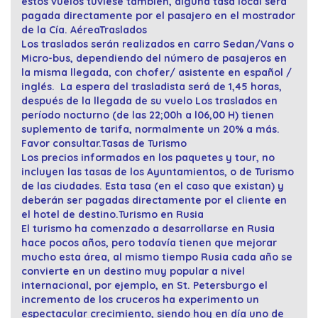
estos vuelos tuviese también, alguna tasa local será
pagada directamente por el pasajero en el mostrador
de la Cía. Aérea
Traslados
Los traslados serán realizados en carro Sedan/Vans o
Micro-bus, dependiendo del número de pasajeros en
la misma llegada, con chofer/ asistente en español /
inglés. La espera del trasladista será de 1,45 horas,
después de la llegada de su vuelo Los traslados en
período nocturno (de las 22;00h a l06,00 H) tienen
suplemento de tarifa, normalmente un 20% a más.
Favor consultar.
Tasas de Turismo
Los precios informados en los paquetes y tour, no
incluyen las tasas de los Ayuntamientos, o de Turismo
de las ciudades. Esta tasa (en el caso que existan) y
deberán ser pagadas directamente por el cliente en
el hotel de destino.
Turismo en Rusia
El turismo ha comenzado a desarrollarse en Rusia
hace pocos años, pero todavía tienen que mejorar
mucho esta área, al mismo tiempo Rusia cada año se
convierte en un destino muy popular a nivel
internacional, por ejemplo, en St. Petersburgo el
incremento de los cruceros ha experimento un
espectacular crecimiento, siendo hoy en día uno de