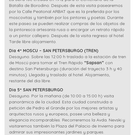
Batalla de Borodino. Después de esta visita pasearemos
por la Calle Peatonal ARBAT que es la preferida por los
moscovitas y también por los pintores y poetas. Durante
este paseo se pueden realizar compras de los objetos de
la pintoresca artesanía rusa o encargar un retrato rápido
a un pintor callejero. Después de la visita regreso al hotel.
Tarde libre alojamiento.
Dia 4º MOSCU – SAN PETERSBURGO (TREN)
Desayuno. Sobre las 12:00 h traslado a la estación de tren
de Moscú para tomar el Tren Rápido
“Sapsan”
con
destino San Petersburgo (duración del trayecto 3 h y 40
minutos). Llegada y traslado al hotel. Alojamiento,
restante del dia libre.
Dia 5º SAN PETERSBURGO
Desayuno. Por la mañana (de 10:00 a 15:00 h) visita
panorámica de la ciudad. Esta ciudad construida a
petición de Pedro el Grande por los mejores artistas y
arquitectos rusos y europeos, posee una belleza y
elegancia incomparables. Recorreremos la Avda. Nevski y
visitaremos también la Plaza del Palacio de Invierno para
admirar sus impresionantes jardines y parques.