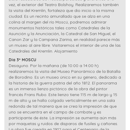
vez, el exterior del Teatro Bolshoy. Realizaremos también
la visita del Kremlin, fortaleza que dio inicio a la misma
ciudad. Es un recinto amurallado que se alza en una
colina al margen del río Moscú, podremos admirar
monumentos históricos tales como Catedrales de la
Asunción y la Anunciación, la Catedral de San Miguel, el
Canon Zar y la Campana Zarina, en realidad parece más
un museo al aire libre. Visitaremos el interior de una de las
Catedrales del Kremlin. Alojamiento
Dia 3º MOSCU
Desayuno. Por la mañana (de 10:00 a 14:00 h)
realizaremos la visita del Museo Panorámico de la Batalla
de Borodino. Es un museo único en su género, dedicado a
la historia de la guerra patria del año 1812. El panorama
es un inmenso lienzo pictórico de la obra del pintor
francés Frans Rubo. Este lienzo tiene 115 m de largo y 15
m de alto y se halla colgado verticalmente en una sala
redonda de tal manera que se crea la impresión de que
uno se encuentra en el campo de combate y es
participante de éste. La impresión se aumenta aún más
por maquetas y ruidos de disparos de fusiles y cañones.
La obra fue creada en 1912 para el Centenario de la