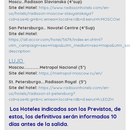
Moscu…Radisson Slavianska (4*sup)
Site del Hotel:
https://www.radissonhotels.com/en-
us/hotels/radisson-moscow-slavyanskaya?
cid=a:se+b:gmb+c:emea+i:local+e:rdb+d:eerut+h:MOSCOW
San Petersburgo… Novotel Centre (4*Sup)
Site del Hotel:
https://all.accor.com/hotel/5679/index.en.shtml?
utm_campaign=seo+maps&utm_medium=seo+maps&utm_sour
description
LUJO
Moscou…………….Metropol Nacional (5*)
Site del Hotel:
https://metropol-moscow.ru/en/
St. Petersburgo….Radisson Royal (5*)
Site del
hotel:
https://www.radissonhotels.com/en-
us/hotels/radisson-st-petersburg?
cid=a:se+b:gmb+c:emea+i:local+e:rdb+d:eerut+h:LEDZH
Los Hoteles indicados son los Previstos, de
estos, los definitivos serán informados 10
días antes de la salida.