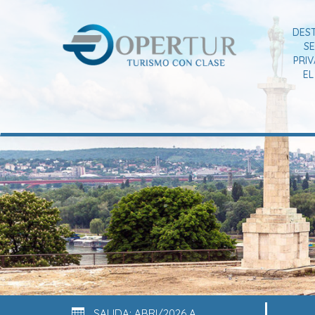
DES
SE
PRI
E
SALIDA: ABRI/2026 A