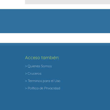
Acceso también:
> Quienes Somos
> Cruceros
> Terminos para el Uso
> Política de Privacidad