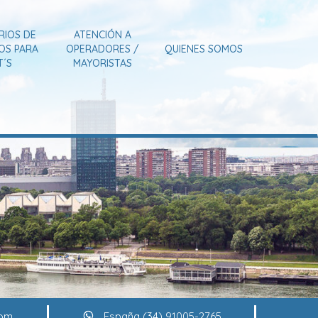
RIOS DE
ATENCIÓN A
IOS PARA
OPERADORES /
QUIENES SOMOS
T´S
MAYORISTAS
com
España (34) 91005-2765