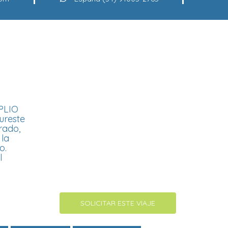
PLIO
ureste
rado,
 la
o.
l
SOLICITAR ESTE VIAJE