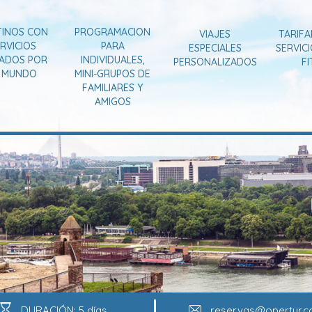
TINOS CON
PROGRAMACION
VIAJES
TARIFA
RVICIOS
PARA
ESPECIALES
SERVIC
VADOS POR
INDIVIDUALES,
PERSONALIZADOS
FI
L MUNDO
MINI-GRUPOS DE
FAMILIARES Y
AMIGOS
DURACIÓN: 5 días
reservas@opertur.