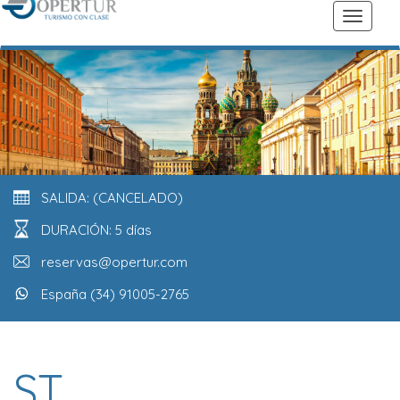
SALIDA: (CANCELADO)
DURACIÓN: 5 días
reservas@opertur.com
España (34) 91005-2765
ST.