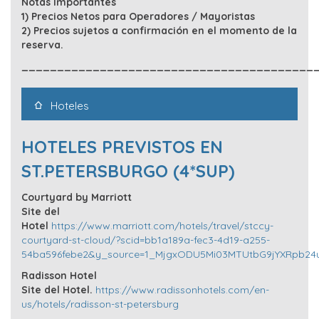
Notas Importantes
1) Precios Netos para Operadores / Mayoristas
2) Precios sujetos a confirmación en el momento de la
reserva.
_________________________________________
Hoteles
HOTELES PREVISTOS EN
ST.PETERSBURGO (4*SUP)
Courtyard by Marriott
Site del
Hotel
https://www.marriott.com/hotels/travel/stccy-
courtyard-st-cloud/?scid=bb1a189a-fec3-4d19-a255-
54ba596febe2&y_source=1_MjgxODU5Mi03MTUtbG9jYXRpb24
Radisson Hotel
Site del Hotel.
https://www.radissonhotels.com/en-
us/hotels/radisson-st-petersburg