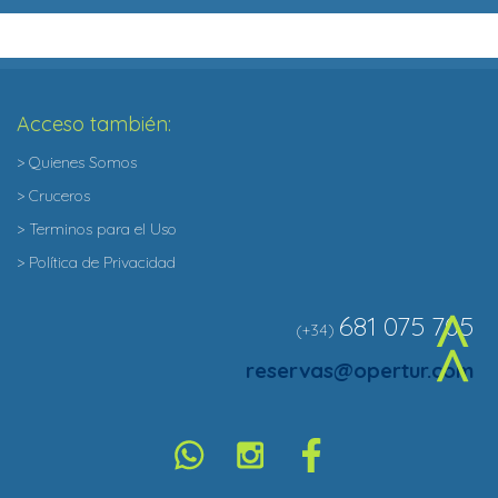
Acceso también:
> Quienes Somos
> Cruceros
> Terminos para el Uso
> Política de Privacidad
681 075 705
(+34)
^
reservas@opertur.com