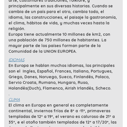
arte, costumbres tradiciones, folklore, y
principalmente en sus diversas historias. Cuando se
cambia de un país para el otro, cambia todo, el
idioma, las construcciones, el paisaje la gastronomía,
el clima, hábitos de vida, y muchas veces hasta la
religión.
Europa tiene actualmente 10 millones de km2, con
una población de 750 millones de habitantes. La
mayor parte de los países forman parte de la
Comunidad de la UNION EUROPEA.
IDIOMAS
En Europa se hablan muchos idiomas, los principales
son el Ingles, Español, Frances, Italiano, Portugues,
Griego, Danes, Noruego, Sueco, Finlandês, Polaco,
Servio Croata, Rumano, Hungaro, Ruso,
Holandês(Duch), Flamenco, Airish Irlandês, Scheco.
.
CLIMA
El clima en Europa en general es completamente
continental, inviernos fríos de 8º a -11º, primaveras
templadas de 12º a 19º, el verano es caluroso de 21º a
35º, e el otoño también templados de 12º a 17/20º, las