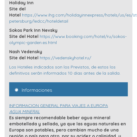
Holiday Inn
Site del
Hotel
https://www.ihg.com/holidayinnexpress/hotels/us/es/st
petersburg/ledcc/hoteldetail
Sokos Park Inn Nevsky
Site del Hotel
https://www.booking.com/hotel/ru/sokos-
olympic-garden.es.html
Nash Vedensky
Site del Hotel
https://vedenskyhotel.ru/
Los Hotéles indicados son los Previstos, de estos los
definitivos serãn informados 10 dias antes de la salída.
Informaciones
INFORMACION GENERAL PARA VIAJES A EUROPA
AGUA MINERAL
Es siempre recomendable beber agua mineral
embotellada y sellada, ya que las aguas naturales en
Europa son potables, pero cambian mucho de una
región o país para otro, por su acidez o calinidad, y