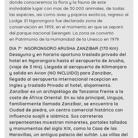
donde conoceremos la flora y la fauna de este
inolvidable lugar con mas de 30.000 animales, de todas
las espécies, asi como aves y pajaros exóticos, regreso al
Lodge. El Ngorongoro fue declarado zona de
conservación en
1959
, en el momento en que se separó
del
parque nacional Serengeti
. La zona se convirtió
en
Patrimonio de la Humanidad
de la
Unesco
en
1979
.
DIA 7º NGORONGORO ARUSHA ZANZIBAR (170 Km)
Desayuno y en horario oportuno traslado privado del
hotel en Ngorongoro hasta el aeropuerto de Arusha,
(viaje de 3 Hrs). Llegada al aeropuerto de Kilimanjaro
y salida en Avion (NO INCLUIDO) para Zanzibar,
llegada al aeropuerto internacional recepcion en
Ingles y traslado Privado al hotel, alojamiento.
Zanzíbar es un archipiélago de Tanzania frente a la
costa de África Oriental. En su isla principal, Unguja,
familiarmente llamada Zanzíbar, se encuentra la
Ciudad de piedra, un centro comercial histórico con
influencia suajili e islámica. Sus carreteras
serpenteantes muestran minaretes, portales tallados
y monumentos del siglo XIX, como la Casa de las
Maravillas, un antiguo palacio del sultán. Las villas del