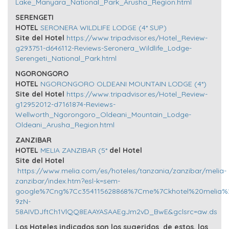
Lake_Manyara_National_Park_Arusha_Region.html
SERENGETI
HOTEL
SERONERA WILDLIFE LODGE (4* SUP)
Site del Hotel
https://www.tripadvisor.es/Hotel_Review-
g293751-d646112-Reviews-Seronera_Wildlife_Lodge-
Serengeti_National_Park.html
NGORONGORO
HOTEL
NGORONGORO OLDEANI MOUNTAIN LODGE (4*)
Site del Hotel
https://www.tripadvisor.es/Hotel_Review-
g12952012-d7161874-Reviews-
Wellworth_Ngorongoro_Oldeani_Mountain_Lodge-
Oldeani_Arusha_Region.html
ZANZIBAR
HOTEL
MELIA ZANZIBAR (5*
del Hotel
Site del Hotel
https://www.melia.com/es/hoteles/tanzania/zanzibar/melia-
zanzibar/index.htm?esl-k=sem-
google%7Cng%7Cc354115628868%7Cme%7Ckhotel%20melia%2
9zN-
58AIVDJftCh1VlQQ8EAAYASAAEgJm2vD_BwE&gclsrc=aw.ds
Los Hoteles indicados son los sugeridos de estos, los