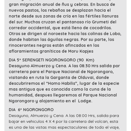
gran migración anual de ñus y cebras. En busca de
nuevos pastos, los rebaños se desplazan hacia el
norte desde sus zonas de cría en las fértiles llanuras
del sur. Muchos cruzan el pantanoso río Grumeti del
corredor occidental, que está lleno de cocodrilos.
Otros se dirigen al noroeste hacia las colinas de Lobo,
donde habitan las águilas negras. Por su parte, los
rinocerontes negros están afincados en los
afloramientos graníticos de Moru Kopjes
DIA 5º SERENGETI NGORONGORO (90 Km)
Desayuno Almuerzo y Cena. A las 08:30 Hrs salida por
carretera para el Parque Nacional de Ngorongoro,
visitando en ruta la Garganta de Olduvai, donde
descubriremos el “Homo Habilis”, lugar de la especie
mas antigua que es conocida como la cuna de la
humanidad, despues llegaremos al Parque Nacional
Ngorongoro y alojamiento en el Lodge.
DIA 6º NGORONGORO
Desayuno, Almuerzo y Cena. A las 08:00 Hrs, salida para
bajar en vehiculos 4 X 4 por la carretera del volcan, esta
es una de las vistas mas espectaculares de todo el viaje,