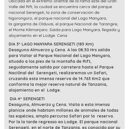
Ubicada en el extremo oriental de la rama este del
Gran
Valle del Rift
, la ciudad se encuentra cerca del
parque
nacional Serengeti
, la
zona de conservación de
Ngorongoro
, el
parque nacional del Lago Manyara
,
la
garganta de Olduvai
, el
parque Nacional de Tarangire
,
el
Monte Kilimanjaro.
Saida para Lago Manyara, llegada y
alojamiento en el Lodge. Cena.
DIA 3º LAGO MANYARA SERENGETI (185 Km)
Desayuno Almuerzo y Cena. A las 08:30 Hrs salida
para Visitar al Parque Nacional del Lago Manyara,
situado a los pies de la montaña de Rift,
seguidamente salida por carretera hasta el Parque
Naci0nal del Serengeti, realizaremos un Safari,
cruzando esta imensa reserva de 14.763 Km2 que
conforma la mejor reserva natural de Tanzania,
alojamiento en el Lodge.
DIA 4º SERENGETI
Desayuno, Almuerzo y Cena. Visita a esta imensa
planície onde habitam millones de animales de todas
las espécies, amplo percurso Safari por la reserva.
Por la la tarde regresso ao Lodge. El parque nacional
Serengeti, en el norte de Tanzania, es conocido por su