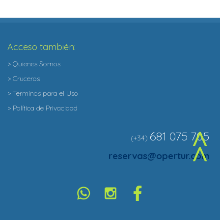
Acceso también:
> Quienes Somos
> Cruceros
> Terminos para el Uso
> Política de Privacidad
681 075 705
(+34)
^
reservas@opertur.com