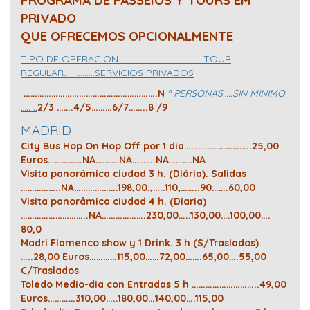
PROGRAMA DE PASSEIOS Y TOURS EM
PRIVADO
QUE OFRECEMOS OPCIONALMENTE
TIPO DE OPERACION…………………………………..TOUR
REGULAR……………SERVICIOS PRIVADOS
………………………………………………….N
º PERSONAS…..SIN MINIMO
….. ..
2/3 …….4/5………6/7……..8 /9
MADRID
City Bus Hop On Hop Off por 1 dia………………………..25,00
Euros……………NA……….NA……….NA……….NA
Visita panorâmica ciudad 3 h. (Diária). Salidas
……………..NA……………….198,00.,…..110,……..90…….60,00
Visita panorâmica ciudad 4 h. (Diaria)
………………………..NA……………….230,00…..130,00….100,00….
80,0
Madri Flamenco show y 1 Drink. 3 h (S/Traslados)
…..28,00 Euros…………115,00……72,00…….65,00….55,00
C/Traslados
Toledo Medio-dia con Entradas 5 h ………………………..49,00
Euros…………310,00…..180,00…140,00….115,00