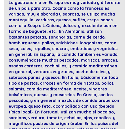
La gastronomía en Europa es muy variada y diferente
de un pais para otro. Cocina como la francesa es
variada, muy elaborada y sabrosa, se utiliza mucha
mantequilla, verduras, quesos, suflés, creps, sopas
com o la Soup a L.Onions, dulces y excelente pan en
forma de baguete, etc. En Alemania, utilizan
bastantes patatas, zanahorias, carne de cerdo,
hamburguesas, pollos, salchichas, longanizas, carne
seca, coles, repollos, chucrut, embutidos y vegetales
en general. En España, la comida también es variada,
consumiéndose muchos pescados, mariscos, arroces,
asados corderos, cochinillos, y comida mediterránea
en general, verduras vegetales, aceite de oliva, y
sabrosos panes y quesos. En Italia, básicamente todo
tipo de pastas, arroces en forma de risottos, pollos,
salamis, comida mediterránea, aceite, vinagres
balsámicos, quesos y musarelas. En Grecia, son los
pescados, y en general mezclas de comida árabe con
europea, queso feta, acompañado con Uso (bebida
típica local). En Portugal, utilizan mucho el bacalao,
sardinas, verdura, tomate, cebollas, ajos, repollos y
magníficos postres de origen árabe. En los países del