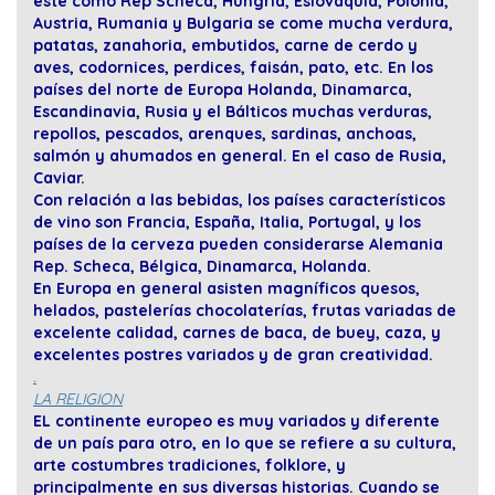
este como Rep Scheca, Hungria, Eslovaquia, Polonia,
Austria, Rumania y Bulgaria se come mucha verdura,
patatas, zanahoria, embutidos, carne de cerdo y
aves, codornices, perdices, faisán, pato, etc. En los
países del norte de Europa Holanda, Dinamarca,
Escandinavia, Rusia y el Bálticos muchas verduras,
repollos, pescados, arenques, sardinas, anchoas,
salmón y ahumados en general. En el caso de Rusia,
Caviar.
Con relación a las bebidas, los países característicos
de vino son Francia, España, Italia, Portugal, y los
países de la cerveza pueden considerarse Alemania
Rep. Scheca, Bélgica, Dinamarca, Holanda.
En Europa en general asisten magníficos quesos,
helados, pastelerías chocolaterías, frutas variadas de
excelente calidad, carnes de baca, de buey, caza, y
excelentes postres variados y de gran creatividad.
.
LA RELIGION
EL continente europeo es muy variados y diferente
de un país para otro, en lo que se refiere a su cultura,
arte costumbres tradiciones, folklore, y
principalmente en sus diversas historias. Cuando se