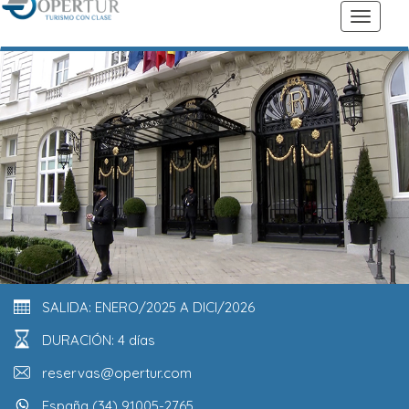
SALIDA: ENERO/2025 A DICI/2026
DURACIÓN: 4 días
reservas@opertur.com
España (34) 91005-2765