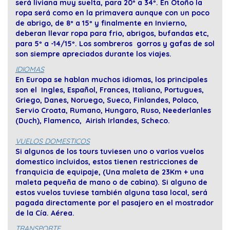
será liviana muy suelta, para 20º a 34º. En Otoño la
ropa será como en la primavera aunque con un poco
de abrigo, de 8º a 15º y finalmente en Invierno,
deberan llevar ropa para frio, abrigos, bufandas etc,
para 5º a -14/15º. Los sombreros gorros y gafas de sol
son siempre apreciados durante los viajes.
IDIOMAS
En Europa se hablan muchos idiomas, los principales
son el Ingles, Español, Frances, Italiano, Portugues,
Griego, Danes, Noruego, Sueco, Finlandes, Polaco,
Servio Croata, Rumano, Hungaro, Ruso, Neederlanles
(Duch), Flamenco, Airish Irlandes, Scheco.
VUELOS DOMESTICOS
Si algunos de los tours tuviesen uno o varios vuelos
domestico incluidos, estos tienen restricciones de
franquicia de equipaje, (Una maleta de 23Km + una
maleta pequeña de mano o de cabina). Si alguno de
estos vuelos tuviese también alguna tasa local, será
pagada directamente por el pasajero en el mostrador
de la Cía. Aérea.
TRANSPORTE .