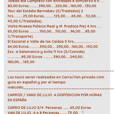
Toledo dia Completo con entras
das e almuerzo 8 h. …
80,00 Euros…………390,00…..220,00….160,00….130,00
Tour del Estádio Bernabeu (S/Traslados) 2
hrs………..25,00 Euros…………125,00…….65,00…..52,00……
45,00 C/Traslados)
Visita Museos Palacio Real y M. Prado(a Pie) 4 hrs.. …
65,00 Euros …………150,00…..110,00…..96,00……85,00
C/Transporte)
El Escorial e Valle de los Caídos 5 hrs…………………… …
64,00 Euros………….350,00…..230,00….160,00….150,00
Exc. a Salamanca y Avila 11 hrs (S/Comida)
…………….85,00 Euros …………390,00…..240,00…
180,00…..165,00
_________________________________________
Los tours seran realizados en Carro/Van privado com
guia en español y por el tiempo
indicado__________________________________
CARROS / VANS DE LUJO A DISPÒSICION POR HORAS
EN ESPÀÑA
CARRO DE LUJO 3/4 Personas ……..65,00 Euros
VAN DE LUJO…6 a 8 Personas……….75,00. “