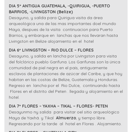
DIA 5º ANTIGUA GUATEMALA, -QUIRIGUA, -PUERTO
BARRIOS, -LIVINGSTON (Belize)
Desayuno, y salída para Quirigua visita da área
arqueológica una de las mas importantes doel mundo
Maya, despues de la visita continuacion para Puerto
Barrios, y embarque en lanchas que nos llevaran hasta
Livingston en Belize alojamiento en el hotel
DIA 6º LIVINGSTON – RIO DULCE – FLORES
Desayuno, y salída en lancha por Livingston para visita
del folclórico pueblo Garifuna. Los Garifunas son la única
comunidad de piel negra en el país, antiguamente
esclavos de plantaciones de azúcar del Caribe, y que hoy
habitan en las costas de Belize, Guatemala y Honduras.
Regreso en lancha por el Rio Dulce, continuando hasta
Flores en el distrito del Peten . llegada y alojamiento en el
hotel.
DIA 7º FLORES – YAXHA – TIKAL – FLORES- PETEN
Desayunmo ny salida para visitar oel sitio arqueológico
Maya de Yaxhá. y Tikal
Almuerzo
, y tiempo libre.
Regresando por la tarde al hotel en Flores . Alojamiento.