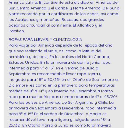
America Latina, El continente esta dividido en America del
Sur; Centro America y el Caribe, y Norte America. Del Sur a
Norte recorrido por la cordilheiras de los Andes, asi como
los Apalaches y montañas Rocosas, dos grandes
oceanos circundan al continente, El Atlantico y el
Pacifico.
ROPAS PARA LLEVAR, Y CLIMATOLOGIA
Para viajar por America depende de la época del año
que sea realizado el viaje, asi como la latitud del
hemisfério y del pais, En los países del Norte Canada,
Estados Unidos, En la primavera de abril a junio, ropa
intermedia para 9º a 15º en el verãno de Julio a
Septiembro es recomendáble llevar ropa ligera y
holgada para 18º a 30/33º en el Otoño de Septiembro a
Diciembre es como en la primavera para temperaturas
medias de 8º a 14º y en Invierno de Deciembre a Marzo
ropa para mucho frio, para temperaturas de 4º a -15/20º.
Para los países de America do Sur Argentina y Chile. La
primavera de Septiembro a Dieciembre, ropa intermedia
para 9º a 15º En el verãno de Diciembre a Marzo es
recomendável llevar ropa ligera y holgada para 18º a
25/32º En Otoño Marzo a Junio es como la primavera