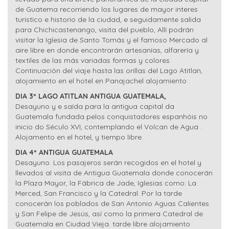
de Guatema recorriendo los lugares de mayor interes
turistico e historio de la ciudad, e seguidamente salida
para Chichicastenango, visita del pueblo, Allí podrán
visitar la Iglesia de Santo Tomás y el famoso Mercado al
aire libre en donde encontrarán artesanías, alfarería y
textiles de las más variadas formas y colores.
Continuación del viaje hasta las orillas del Lago Atitlan,
alojamiento en el hotel en Panajachel alojamiento .
DIA 3º LAGO ATITLAN ANTIGUA GUATEMALA,
Desayuno y e saída para la antigua capital da
Guatemala fundada pelos conquistadores espanhóis no
inicio do Século XVI, contemplando el Volcan de Agua .
Alojamento en el hotel, y tiempo libre.
DIA 4º ANTIGUA GUATEMALA
Desayuno. Los pasajeros serán recogidos en el hotel y
llevados al visita de Antigua Guatemala donde conocerán
la Plaza Mayor, la Fábrica de Jade, Iglesias como: La
Merced, San Francisco y la Catedral. Por la tarde
conocerán los poblados de San Antonio Aguas Calientes
y San Felipe de Jesús, así como la primera Catedral de
Guatemala en Ciudad Vieja. tarde libre alojamiento