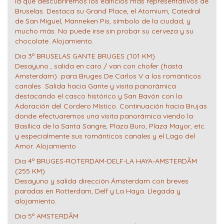
la que descubriremos los edificios más representativos de
Bruselas. Destaca su Grand Place, el Atomium, Catedral
de San Miguel, Manneken Pis, símbolo de la ciudad, y
mucho más. No puede irse sin probar su cerveza y su
chocolate. Alojamiento.
Dia 3º BRUSELAS GANTE BRUGES (101 KM)
Desayuno , salida en caro / van con chofer (hasta
Amsterdam) para Bruges De Carlos V a los románticos
canales Salida hacia Gante y visita panorámica
destacando el casco histórico y San Bavón con la
Adoración del Cordero Místico. Continuación hacia Brujas
donde efectuaremos una visita panorámica viendo la
Basílica de la Santa Sangre, Plaza Buro, Plaza Mayor, etc.
y especialmente sus románticos canales y el Lago del
Amor. Alojamiento
Dia 4º BRUGES-ROTERDAM-DELF-LA HAYA-AMSTERDÃM
(255 KM)
Desayuno y salida dirección Ámsterdam con breves
paradas en Rotterdam, Delf y La Haya. Llegada y
alojamiento.
Dia 5º AMSTERDÃM