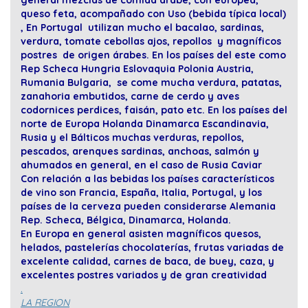
general mezclas de comida árabe, con europea,
queso feta, acompañado con Uso (bebida típica local)
, En Portugal utilizan mucho el bacalao, sardinas,
verdura, tomate cebollas ajos, repollos y magníficos
postres de origen árabes. En los países del este como
Rep Scheca Hungria Eslovaquia Polonia Austria,
Rumania Bulgaria, se come mucha verdura, patatas,
zanahoria embutidos, carne de cerdo y aves
codornices perdices, faisán, pato etc. En los países del
norte de Europa Holanda Dinamarca Escandinavia,
Rusia y el Bálticos muchas verduras, repollos,
pescados, arenques sardinas, anchoas, salmón y
ahumados en general, en el caso de Rusia Caviar
Con relación a las bebidas los países característicos
de vino son Francia, España, Italia, Portugal, y los
países de la cerveza pueden considerarse Alemania
Rep. Scheca, Bélgica, Dinamarca, Holanda.
En Europa en general asisten magníficos quesos,
helados, pastelerías chocolaterías, frutas variadas de
excelente calidad, carnes de baca, de buey, caza, y
excelentes postres variados y de gran creatividad
.
LA REGION