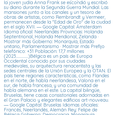
la joven judía Anna Frank se escondió y escribió
su diario durante la Segunda Guerra Mundial. Las
mansiones junto a los canales y un tesoro de
obras de artistas, como Rembrandt y Vermeer,
permanecen desde la "Edad de Oro" de la ciudad
en el siglo XVII. ― Google Capital: Ámsterdam
Idioma oficial: Neerlandés Provincias: Holanda
Septentrional, Holanda Meridional, Zelanda ·
Mostrar más Gobierno: Monarquía, Estado
unitario, Parlamentarismo · Mostrar más Prefijo
telefónico: +31 Población: 17,7 millones
(2023................)Bélgica es un país de Europa
Occidental conocido por sus ciudades
medievales, su arquitectura renacentista y las
sedes centrales de la Unión Europea y la OTAN. El
país tiene regiones características, como Flandes
en el norte, de habla neerlandesa, Valona en el
sur, de habla francesa, y una comunidad de
habla alemana en el este. La capital bilingüe,
Bruselas, tiene casas consistoriales adornadas en
el Gran Palacio y elegantes edificios art-nouveau.
― Google Capital: Bruselas Idiomas oficiales:
Francés, Neerlandés, Alemán Rey: Felipe de
Bélgica Gobierno: Democracia, Monarquía,