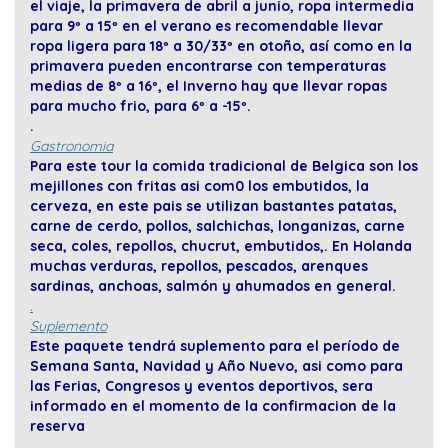
el viaje, la primavera de abril a junio, ropa intermedia
para 9º a 15º en el verano es recomendable llevar
ropa ligera para 18º a 30/33º en otoño, así como en la
primavera pueden encontrarse con temperaturas
medias de 8º a 16º, el Inverno hay que llevar ropas
para mucho frio, para 6º a -15º.
.
Gastronomia
Para este tour la comida tradicional de Belgica son los
mejillones con fritas asi com0 los embutidos, la
cerveza, en este pais se utilizan bastantes patatas,
carne de cerdo, pollos, salchichas, longanizas, carne
seca, coles, repollos, chucrut, embutidos,
. En Holanda
muchas verduras, repollos, pescados, arenques
sardinas, anchoas, salmón y ahumados en general.
.
Suplemento
Este paquete tendrá suplemento para el período de
Semana Santa, Navidad y Año Nuevo, asi como para
las Ferias, Congresos y eventos deportivos, sera
informado en el momento de la confirmacion de la
reserva
,