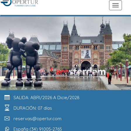
SALIDA: ABRI/2026 A Dicie/2028
DURACIÓN: 07 días
reservas@opertur.com
España (34) 91005-2765