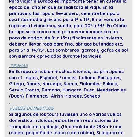
Para viajar a Europa es importante tener en cuenta la
epoca del año en que se realizara el viaje, En la
primavera las ropa a llevar sera, de entretiempo o
sea intermedia y liviana para 9º a 16º, En el verano la
ropa sera liviana muy suelta, para 20º a 34º. En Otoño
la rapa sera como en la primavera aunque con un
poco de abrigo, de 8º a 15º y finalmente en Invierno,
deberan llevar ropa para frio, abrigos bufandas etc,
para 5º a -14/15º. Los sombreros gorros y gafas de sol
son siempre apreciados durante los viajes
IDIOMAS
En Europa se hablan muchos idiomas, los principales
son el Ingles, Español, Frances, Italiano, Portugues,
Griego, Danes, Noruego, Sueco, Finlandes, Polaco,
Servio Croata, Rumano, Hungaro, Ruso, Neederlanles
(Duch), Flamenco, Airish Irlandes, Scheco
.
VUELOS DOMESTICOS
Si algunos de los tours tuviesen uno o varios vuelos
domestico incluidos, estos tienen restricciones de
franquicia de equipaje, (Una maleta de 23Km + una
maleta pequeña de mano o de cabina), Si alguno de