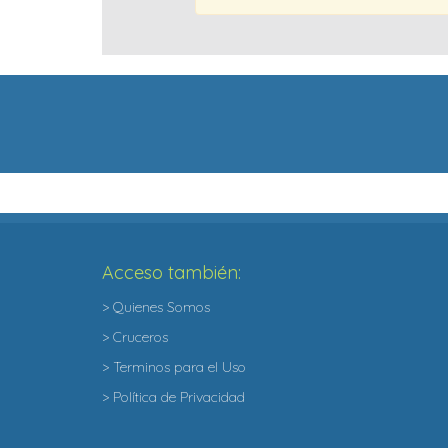
Acceso también:
> Quienes Somos
> Cruceros
> Terminos para el Uso
> Política de Privacidad