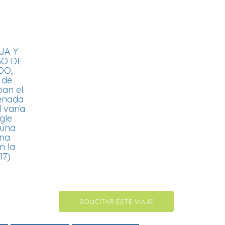
JA Y
GO DE
DO,
 de
pan el
denada
l varía
gle
 una
una
n la
7)​
SOLICITAR ESTE VIAJE