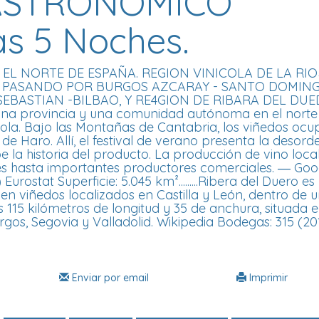
ASTRONOMICO
as 5 Noches.
L NORTE DE ESPAÑA. REGION VINICOLA DE LA RIO
O, PASANDO POR BURGOS AZCARAY - SANTO DOMIN
SEBASTIAN -BILBAO, Y RE4GION DE RIBARA DEL DUE
 es una provincia y una comunidad autónoma en el norte
cola. Bajo las Montañas de Cantabria, los viñedos ocu
 de Haro. Allí, el festival de verano presenta la desor
be la historia del producto. La producción de vino loca
es hasta importantes productores comerciales. ― Goo
urostat Superficie: 5.045 km².........Ribera del Duero es
n viñedos localizados en Castilla y León, dentro de 
s 115 kilómetros de longitud y 35 de anchura, situada e
rgos, Segovia y Valladolid.​ Wikipedia Bodegas: 315 (201
Enviar por email
Imprimir