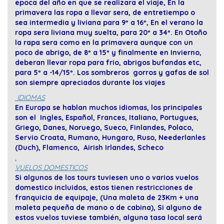
epoca del año en que se realizara el viaje, En la
primavera las ropa a llevar sera, de entretiempo o
sea intermedia y liviana para 9º a 16º, En el verano la
ropa sera liviana muy suelta, para 20º a 34º. En Otoño
la rapa sera como en la primavera aunque con un
poco de abrigo, de 8º a 15º y finalmente en Invierno,
deberan llevar ropa para frio, abrigos bufandas etc,
para 5º a -14/15º. Los sombreros gorros y gafas de sol
son siempre apreciados durante los viajes
IDIOMAS
En Europa se hablan muchos idiomas, los principales
son el Ingles, Español, Frances, Italiano, Portugues,
Griego, Danes, Noruego, Sueco, Finlandes, Polaco,
Servio Croata, Rumano, Hungaro, Ruso, Neederlanles
(Duch), Flamenco, Airish Irlandes, Scheco
.
VUELOS DOMESTICOS
Si algunos de los tours tuviesen uno o varios vuelos
domestico incluidos, estos tienen restricciones de
franquicia de equipaje, (Una maleta de 23Km + una
maleta pequeña de mano o de cabina), Si alguno de
estos vuelos tuviese también, alguna tasa local será