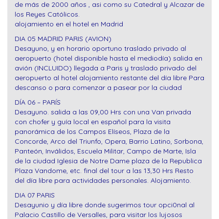
de más de 2000 años , asi como su Catedral y Alcazar de
los Reyes Católicos.
alojamiento en el hotel en Madrid
DIA 05 MADRID PARIS (AVION)
Desayuno, y en horario oportuno traslado privado al
aeropuerto (hotel disponible hasta el mediodía) salida en
avión (INCLUIDO) llegada a Paris y traslado privado del
aeropuerto al hotel alojamiento restante del día libre Para
descanso o para comenzar a pasear por la ciudad
DÍA 06 – PARÍS
Desayuno. salida a las 09,00 Hrs con una Van privada
con chofer y guía local en español para la visita
panorámica de los Campos Elíseos, Plaza de la
Concorde, Arco del Triunfo, Opera, Barrio Latino, Sorbona,
Panteón, Inválidos, Escuela Militar, Campo de Marte, Isla
de la ciudad Iglesia de Notre Dame plaza de la Republica
Plaza Vandome, etc. final del tour a las 13,30 Hrs Resto
del día libre para actividades personales. Alojamiento.
DIA 07 PARIS
Desayunio y día libre donde sugerimos tour opci0nal al
Palacio Castillo de Versalles, para visitar los lujosos