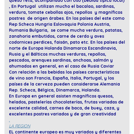
queso feta, acompañado con Uso (bebida típica local)
, En Portugal utilizan mucho el bacalao, sardinas,
verdura, tomate cebollas ajos, repollos y magníficos
postres de origen árabes. En los países del este como
Rep Scheca Hungria Eslovaquia Polonia Austria,
Rumania Bulgaria, se come mucha verdura, patatas,
zanahoria embutidos, carne de cerdo y aves
codornices perdices, faisán, pato etc. En los países del
norte de Europa Holanda Dinamarca Escandinavia,
Rusia y el Bálticos muchas verduras, repollos,
pescados, arenques sardinas, anchoas, salmón y
ahumados en general, en el caso de Rusia Caviar
Con relación a las bebidas los países característicos
de vino son Francia, España, Italia, Portugal, y los
países de la cerveza pueden considerarse Alemania
Rep. Scheca, Bélgica, Dinamarca, Holanda.
En Europa en general asisten magníficos quesos,
helados, pastelerías chocolaterías, frutas variadas de
excelente calidad, carnes de baca, de buey, caza, y
excelentes postres variados y de gran creatividad
.
LA REGION
EL continente europeo es muy variados y diferentes