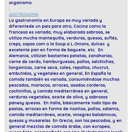
organismo
.
GASTRONOMIA
La gastronomía en Europa es muy variada y
diferentede un pais para otro, Cocina como la
francesa es variada, muy elaborada sabrosa, se
utiliza mucha mantequilla, verduras, quesos, suflés,
creps, sopas com o la Soup a L.Onions, dulces y
excelente pan en forma de baguete, etc. En
Alemania, utilizan bastantes patatas, zanahorias,
carne de cerdo, hamburguesas, pollos, salchichas,
longanizas, carne seca, coles, repollos, chucrut,
embutidos, y vegetales en general, En España la
comida también es variada, consumiéndose muchos
pescados, mariscos, arroces, asados corderos,
cochinillos, y comida mediterránea en general,
verduras vegetales, aceite de oliva, y sabrosos
panesy quesos. En Italia, básicamente todo tipo de
pastas, arroces en forma de risottos, pollos, salamis,
comida mediterránea, aceite, vinagres balsámicos,
quesos y musarelas En Grecia, son los pescados, y en
general mezclas de comida árabe, con europea,