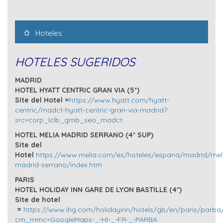
Hoteles
HOTELES SUGERIDOS
MADRID
HOTEL HYATT CENTRIC GRAN VIA (5*)
Site del Hotel =
https://www.hyatt.com/hyatt-
centric/madct-hyatt-centric-gran-via-madrid?
src=corp_lclb_gmb_seo_madct
HOTEL MELIA MADRID SERRANO (4* SUP)
Site del
Hotel
https://www.melia.com/es/hoteles/espana/madrid/mel
madrid-serrano/index.htm
PARIS
HOTEL HOLIDAY INN GARE DE LYON BASTILLE (4*)
Site de hotel
=
https://www.ihg.com/holidayinn/hotels/gb/en/paris/parba/
cm_mmc=GoogleMaps-_-HI-_-FR-_-PARBA